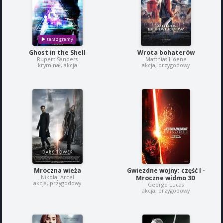
Ghost in the Shell
Wrota bohaterów
Rupert Sanders
Matthias Hoene
kryminał, akcja
akcja, przygodowy
Mroczna wieża
Gwiezdne wojny: część I -
Nikolaj Arcel
Mroczne widmo 3D
akcja, przygodowy
George Lucas
akcja, przygodowy