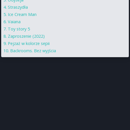
Straszydła
Ice Cream Man
Vaiana
Toy story 5
Zaproszenie (2022)
Pejzaż w kolorze sepii
Backrooms. Bez wyjścia