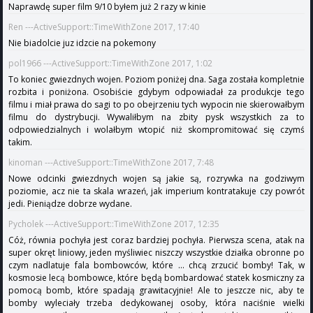
Naprawdę super film 9/10 byłem już 2 razy w kinie
Ren ---ActiveSupport::TimeWithZone 2017, 17:40
Nie biadolcie juz idzcie na pokemony
pol1966 ---ActiveSupport::TimeWithZone 2017, 1:02
To koniec gwiezdnych wojen. Poziom poniżej dna. Saga została kompletnie
rozbita i poniżona. Osobiście gdybym odpowiadał za produkcje tego
filmu i miał prawa do sagi to po obejrzeniu tych wypocin nie skierowałbym
filmu do dystrybucji. Wywaliłbym na zbity pysk wszystkich za to
odpowiedzialnych i wolałbym wtopić niż skompromitować się czymś
takim.
kinoman ---ActiveSupport::TimeWithZone 2017, 7:48
Nowe odcinki gwiezdnych wojen są jakie są, rozrywka na godziwym
poziomie, acz nie ta skala wrazeń, jak imperium kontratakuje czy powrót
jedi. Pieniądze dobrze wydane.
Pycholek ---ActiveSupport::TimeWithZone 2017, 12:35
Cóż, równia pochyła jest coraz bardziej pochyła. Pierwsza scena, atak na
super okręt liniowy, jeden myśliwiec niszczy wszystkie działka obronne po
czym nadlatuje fala bombowców, które ... chcą zrzucić bomby! Tak, w
kosmosie lecą bombowce, które będą bombardować statek kosmiczny za
pomocą bomb, które spadają grawitacyjnie! Ale to jeszcze nic, aby te
bomby wyleciały trzeba dedykowanej osoby, która naciśnie wielki