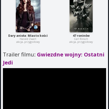
Dary anioła: Miasto kości
47 roninów
Harald Zwart
Carl Rinsch
akcja, przygodowy
akcja, przygodowy
Trailer filmu:
Gwiezdne wojny: Ostatni
Jedi