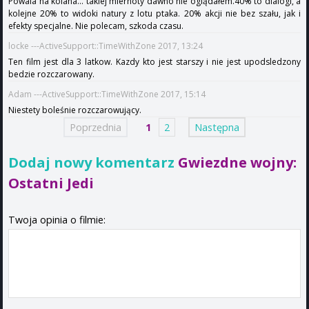
Powala na kolana... takiej miernoty dawno nie oglądałem.40% to dialogi, a
kolejne 20% to widoki natury z lotu ptaka. 20% akcji nie bez szału, jak i
efekty specjalne. Nie polecam, szkoda czasu.
locke ---ActiveSupport::TimeWithZone 2017, 13:24
Ten film jest dla 3 latkow. Kazdy kto jest starszy i nie jest upodsledzony
bedzie rozczarowany.
Adam ---ActiveSupport::TimeWithZone 2017, 15:14
Niestety boleśnie rozczarowujący.
Poprzednia
1
2
Następna
Dodaj nowy komentarz
Gwiezdne wojny:
Ostatni Jedi
Twoja opinia o filmie: