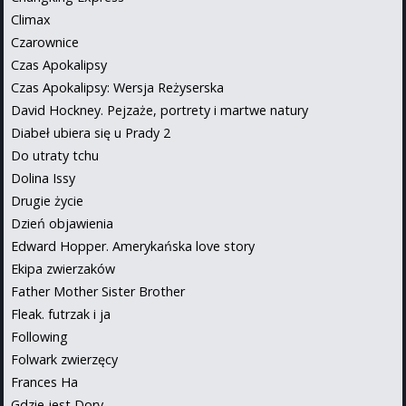
Climax
Czarownice
Czas Apokalipsy
Czas Apokalipsy: Wersja Reżyserska
David Hockney. Pejzaże, portrety i martwe natury
Diabeł ubiera się u Prady 2
Do utraty tchu
Dolina Issy
Drugie życie
Dzień objawienia
Edward Hopper. Amerykańska love story
Ekipa zwierzaków
Father Mother Sister Brother
Fleak. futrzak i ja
Following
Folwark zwierzęcy
Frances Ha
Gdzie jest Dory