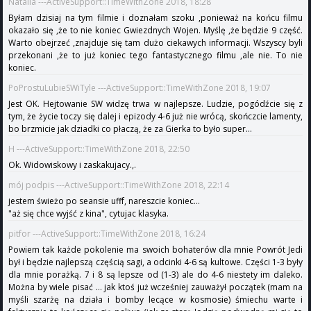
Natalia ---ActiveSupport::TimeWithZone 2018, 18:28
Byłam dzisiaj na tym filmie i doznałam szoku ,ponieważ na końcu filmu
okazało się ,że to nie koniec Gwiezdnych Wojen. Myślę ,że będzie 9 część.
Warto obejrzeć ,znajduje się tam dużo ciekawych informacji. Wszyscy byli
przekonani ,że to już koniec tego fantastycznego filmu ,ale nie. To nie
koniec.
PoProstuLubieSWiTyle ---ActiveSupport::TimeWithZone 2018, 19:07
Jest OK. Hejtowanie SW widzę trwa w najlepsze. Ludzie, pogódźcie się z
tym, że życie toczy się dalej i epizody 4-6 już nie wrócą, skończcie lamenty,
bo brzmicie jak dziadki co płaczą, że za Gierka to było super...
H ---ActiveSupport::TimeWithZone 2018, 22:50
Ok. Widowiskowy i zaskakujacy.,.
mój podpis ---ActiveSupport::TimeWithZone 2018, 22:14
jestem świeżo po seansie ufff, nareszcie koniec...
"aż się chce wyjść z kina", cytujac klasyka.
pitfor ---ActiveSupport::TimeWithZone 2018, 16:24
Powiem tak każde pokolenie ma swoich bohaterów dla mnie Powrót Jedi
był i będzie najlepszą częścią sagi, a odcinki 4-6 są kultowe. Części 1-3 były
dla mnie porażką. 7 i 8 są lepsze od (1-3) ale do 4-6 niestety im daleko.
Można by wiele pisać ... jak ktoś już wcześniej zauważył początek (mam na
myśli szarżę na działa i bomby lecące w kosmosie) śmiechu warte i