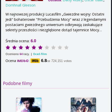
Obsada:
Domhnall Gleeson
W najnowszej produkcji Lucasfilm „Gwiezdne wojny: Ostatni
Jedi" bohaterowie "Przebudzenia Mocy" wraz z legendarnymi
postaciami gwiezdnego uniwersum odkrywają zaskakujące
sekrety przeszłości i niezgłębione dotąd tajemnice Mocy…
6.0
Średnia ocena:
Oceniono
razy. |
Oceń film
64
Ocena
:
6.8
IMDb©
724,151 votes
/10
Podobne filmy