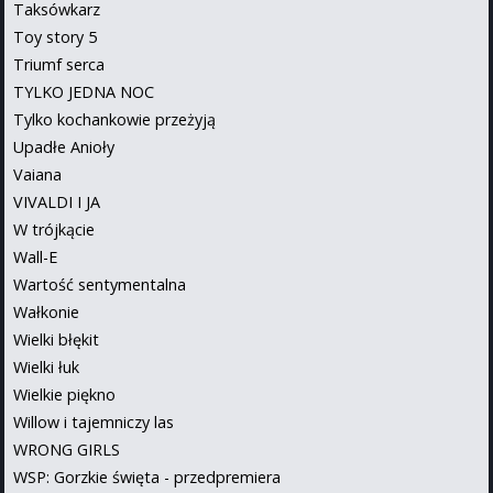
Taksówkarz
Toy story 5
Triumf serca
TYLKO JEDNA NOC
Tylko kochankowie przeżyją
Upadłe Anioły
Vaiana
VIVALDI I JA
W trójkącie
Wall-E
Wartość sentymentalna
Wałkonie
Wielki błękit
Wielki łuk
Wielkie piękno
Willow i tajemniczy las
WRONG GIRLS
WSP: Gorzkie święta - przedpremiera