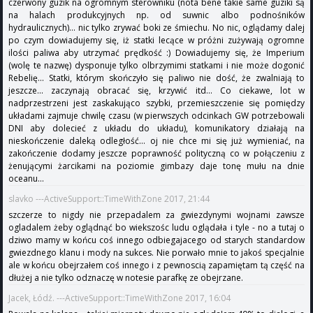
czerwony guzik na ogromnym sterowniku (nota bene takie same guziki są
na halach produkcyjnych np. od suwnic albo podnośników
hydraulicznych)... nic tylko zrywać boki ze śmiechu. No nic, oglądamy dalej
po czym dowiadujemy się, iż statki lecące w próżni zużywają ogromne
ilości paliwa aby utrzymać prędkość :) Dowiadujemy się, że Imperium
(wolę te nazwę) dysponuje tylko olbrzymimi statkami i nie może dogonić
Rebelię... Statki, którym skończyło się paliwo nie dość, że zwalniają to
jeszcze... zaczynają obracać się, krzywić itd... Co ciekawe, lot w
nadprzestrzeni jest zaskakująco szybki, przemieszczenie się pomiędzy
układami zajmuje chwilę czasu (w pierwszych odcinkach GW potrzebowali
DNI aby dolecieć z układu do układu), komunikatory działają na
nieskończenie daleką odległość... oj nie chce mi się już wymieniać, na
zakończenie dodamy jeszcze poprawność polityczną co w połączeniu z
żenującymi żarcikami na poziomie gimbazy daje tonę mułu na dnie
oceanu...
slavko ---ActiveSupport::TimeWithZone 2017, 21:44
szczerze to nigdy nie przepadalem za gwiezdynymi wojnami zawsze
ogladalem żeby oglądnąć bo wiekszośc ludu oglądała i tyle - no a tutaj o
dziwo mamy w końcu coś innego odbiegajacego od starych standardow
gwiezdnego klanu i mody na sukces. Nie porwało mnie to jakoś specjalnie
ale w końcu obejrzałem coś innego i z pewnoscią zapamiętam tą część na
dłużej a nie tylko odznaczę w notesie parafkę ze obejrzane.
Jacek, Łódź. ---ActiveSupport::TimeWithZone 2017, 16:04