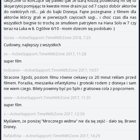
faktycznie to kończące się paliwo (jak ze starą łodzią podwodną mi się to
skojarzyło) pomijając te kwestie mnie drażni już od 7 części dobór aktorów
do niektórych ról... jak do bajki Disneya. Fajne pożegnanie z filmem dla
aktorów którzy grali w pierwszych częściach sagi... i choć czas dla nas
wszystkich biegnie to trochę ze smutkiem patrzyłem na Hana Solo w 7 czy
teraz na Luka w 8. Ogólnie 6/10 - moim dziecim się podobało :)
Gosia ---ActiveSupport::TimeWithZone 2018, 7:23
Cudowny, najlepszy z wszystkich
xx ---ActiveSupport::TimeWithZone 2017, 11:28
super film
łodzianin ---ActiveSupport::TimeWithZone 2017, 16:57
Stracone 3godz, poziom filmu równie ciekawy co 20 minut reklam przed
filmem. Porażka, mieszanka infantylizmu i groteski rodem z disneya i sam
nie wiem czego. Bilety powinny być po 5pln i gratisowa cola z popcornem.
www ---ActiveSupport::TimeWithZone 2017, 11:31
super film
v ---ActiveSupport::TimeWithZone 2017, 12:39
Myślałem, że poniżej "Mrocznego widma" nie da się zejść - dało się. Brawo
Disney.
Rafal456a ---ActiveSupport::TimeWithZone 2017, 18:29