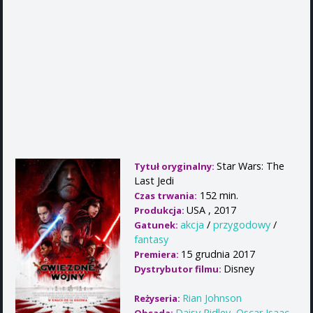
Star Wars: The
Tytuł oryginalny:
Last Jedi
152 min.
Czas trwania:
USA , 2017
Produkcja:
akcja
/
przygodowy
/
Gatunek:
fantasy
15 grudnia 2017
Premiera:
Disney
Dystrybutor filmu:
Rian Johnson
Reżyseria:
Daisy Ridley
,
Oscar Isaac
,