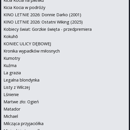
Kicia Kocia na pikniku
Kicia Kocia w podróży
KINO LETNIE 2026: Donnie Darko (2001)
KINO LETNIE 2026: Ostatni Wiking (2025)
Kobiecy świat: Gorzkie święta - przedpremiera
Kokuhō
KONIEC ULICY DĘBOWEJ
Kronika wypadków miłosnych
Kumotry
Kuźma
La grazia
Legalna blondynka
Listy z Wilczej
Lśnienie
Martwe zło: Ogień
Matador
Michael
Milcząca przyjaciółka