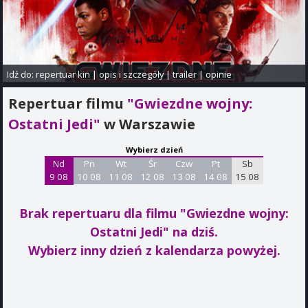
Idź do:
repertuar kin
|
opis i szczegóły
|
trailer
|
opinie
Repertuar filmu
"Gwiezdne wojny:
Ostatni Jedi"
w Warszawie
Wybierz dzień
Nd
Pn
Wt
Śr
Czw
Pt
Sb
9 08
10 08
11 08
12 08
13 08
14 08
15 08
Brak repertuaru dla filmu "Gwiezdne wojny:
Ostatni Jedi"
na dziś.
Wybierz inny dzień z kalendarza powyżej.