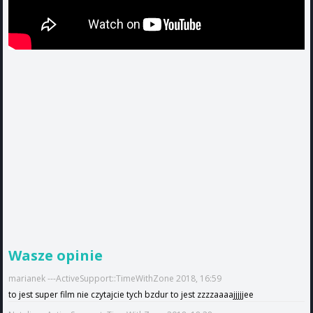
Wasze opinie
marianek ---ActiveSupport::TimeWithZone 2018, 16:59
to jest super film nie czytajcie tych bzdur to jest zzzzaaaajjjjjee