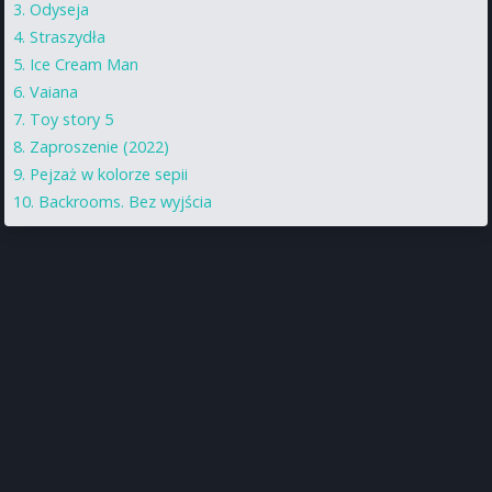
Odyseja
Straszydła
Ice Cream Man
Vaiana
Toy story 5
Zaproszenie (2022)
Pejzaż w kolorze sepii
Backrooms. Bez wyjścia