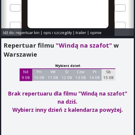
Idź do:
repertuar kin
|
opis i szczegóły
|
trailer
|
opinie
Repertuar filmu
"Windą na szafot"
w
Warszawie
Wybierz dzień
Nd
Pn
Wt
Śr
Czw
Pt
Sb
9 08
10 08
11 08
12 08
13 08
14 08
15 08
Brak repertuaru dla filmu "Windą na szafot"
na dziś.
Wybierz inny dzień z kalendarza powyżej.