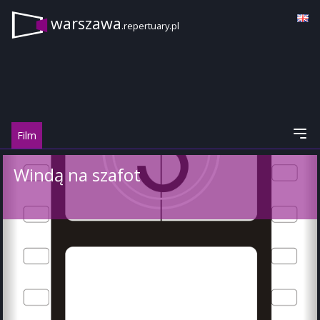
warszawa
.repertuary.pl
Film
Windą na szafot