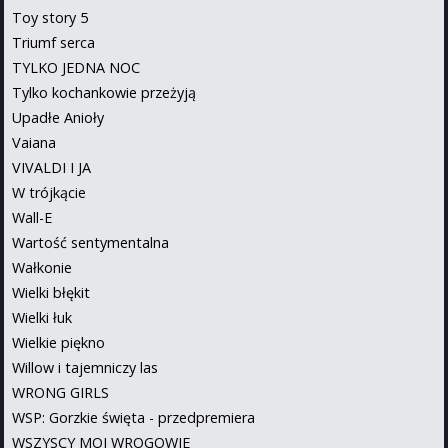
Toy story 5
Triumf serca
TYLKO JEDNA NOC
Tylko kochankowie przeżyją
Upadłe Anioły
Vaiana
VIVALDI I JA
W trójkącie
Wall-E
Wartość sentymentalna
Wałkonie
Wielki błękit
Wielki łuk
Wielkie piękno
Willow i tajemniczy las
WRONG GIRLS
WSP: Gorzkie święta - przedpremiera
WSZYSCY MOI WROGOWIE