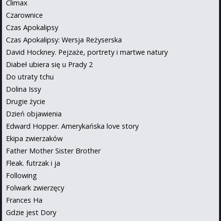
Climax
Czarownice
Czas Apokalipsy
Czas Apokalipsy: Wersja Reżyserska
David Hockney. Pejzaże, portrety i martwe natury
Diabeł ubiera się u Prady 2
Do utraty tchu
Dolina Issy
Drugie życie
Dzień objawienia
Edward Hopper. Amerykańska love story
Ekipa zwierzaków
Father Mother Sister Brother
Fleak. futrzak i ja
Following
Folwark zwierzęcy
Frances Ha
Gdzie jest Dory