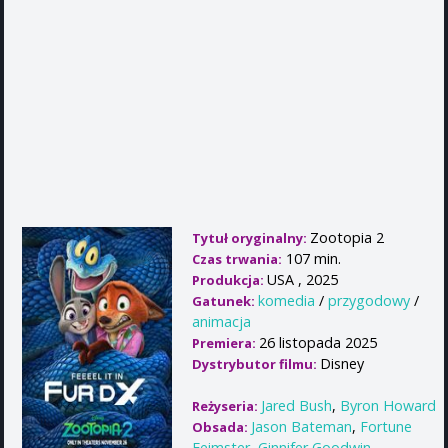
Zootopia 2
Tytuł oryginalny:
107 min.
Czas trwania:
USA , 2025
Produkcja:
komedia
/
przygodowy
/
Gatunek:
animacja
26 listopada 2025
Premiera:
Disney
Dystrybutor filmu:
Jared Bush
,
Byron Howard
Reżyseria:
Jason Bateman
,
Fortune
Obsada:
Feimster
,
Ginnifer Goodwin