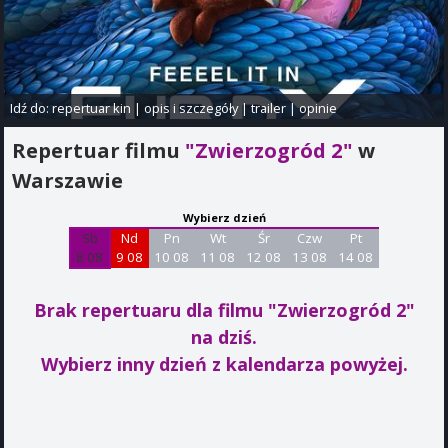
Idź do:
repertuar kin
|
opis i szczegóły
|
trailer
|
opinie
Repertuar filmu
"Zwierzogród 2"
w
Warszawie
Wybierz dzień
Sb
Nd
Pn
Wt
Śr
Czw
Pt
8 08
9 08
10 08
11 08
12 08
13 08
14 08
Brak repertuaru dla filmu "Zwierzogród 2"
na dziś.
Wybierz inny dzień z kalendarza powyżej.