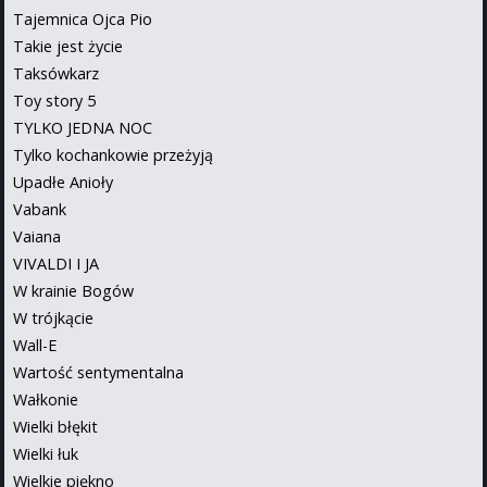
Tajemnica Ojca Pio
Takie jest życie
Taksówkarz
Toy story 5
TYLKO JEDNA NOC
Tylko kochankowie przeżyją
Upadłe Anioły
Vabank
Vaiana
VIVALDI I JA
W krainie Bogów
W trójkącie
Wall-E
Wartość sentymentalna
Wałkonie
Wielki błękit
Wielki łuk
Wielkie piękno