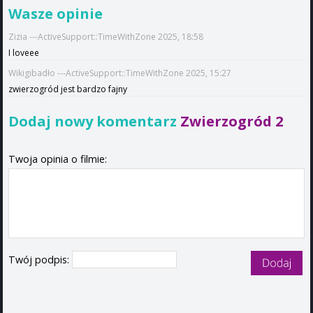
Wasze opinie
Zizia ---ActiveSupport::TimeWithZone 2025, 18:58
I loveee
Wikigibadło ---ActiveSupport::TimeWithZone 2025, 15:27
zwierzogród jest bardzo fajny
Dodaj nowy komentarz
Zwierzogród 2
Twoja opinia o filmie:
Twój podpis: