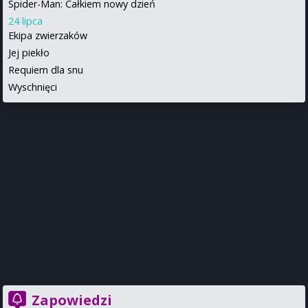
Spider-Man: Całkiem nowy dzień
24 lipca
Ekipa zwierzaków
Jej piekło
Requiem dla snu
Wyschnięci
Zapowiedzi