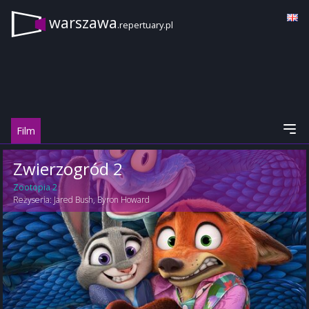
warszawa
.repertuary.pl
Film
Zwierzogród 2
Zootopia 2
Reżyseria:
Jared Bush
,
Byron Howard