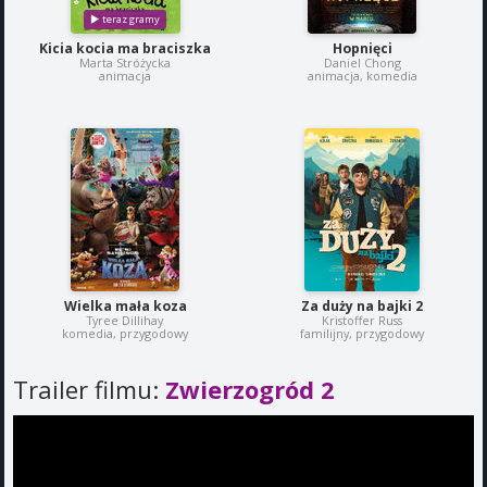
Kicia kocia ma braciszka
Hopnięci
Marta Stróżycka
Daniel Chong
animacja
animacja, komedia
Wielka mała koza
Za duży na bajki 2
Tyree Dillihay
Kristoffer Russ
komedia, przygodowy
familijny, przygodowy
Trailer filmu:
Zwierzogród 2