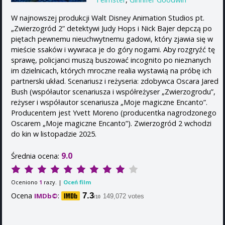
W najnowszej produkcji Walt Disney Animation Studios pt.
„Zwierzogród 2” detektywi Judy Hops i Nick Bajer depczą po
piętach pewnemu nieuchwytnemu gadowi, który zjawia się w
mieście ssaków i wywraca je do góry nogami. Aby rozgryźć tę
sprawę, policjanci muszą buszować incognito po nieznanych
im dzielnicach, których mroczne realia wystawią na próbę ich
partnerski układ. Scenariusz i reżyseria: zdobywca Oscara Jared
Bush (współautor scenariusza i współreżyser „Zwierzogrodu”,
reżyser i współautor scenariusza „Moje magiczne Encanto”.
Producentem jest Yvett Moreno (producentka nagrodzonego
Oscarem „Moje magiczne Encanto”). Zwierzogród 2 wchodzi
do kin w listopadzie 2025.
9.0
Średnia ocena:
Oceniono
razy. |
Oceń film
1
Ocena
:
7.3
IMDb©
149,072 votes
/10