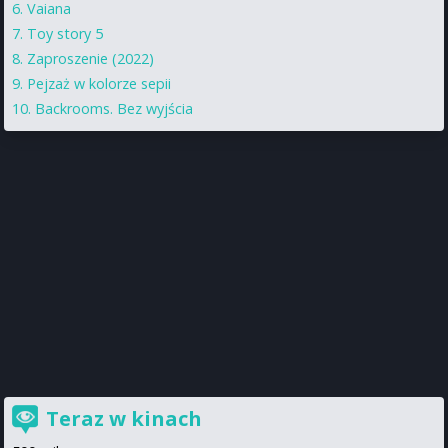
Vaiana
Toy story 5
Zaproszenie (2022)
Pejzaż w kolorze sepii
Backrooms. Bez wyjścia
Teraz w kinach