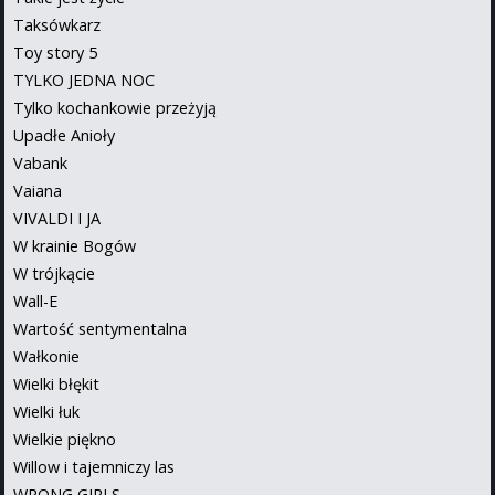
Taksówkarz
Toy story 5
TYLKO JEDNA NOC
Tylko kochankowie przeżyją
Upadłe Anioły
Vabank
Vaiana
VIVALDI I JA
W krainie Bogów
W trójkącie
Wall-E
Wartość sentymentalna
Wałkonie
Wielki błękit
Wielki łuk
Wielkie piękno
Willow i tajemniczy las
WRONG GIRLS