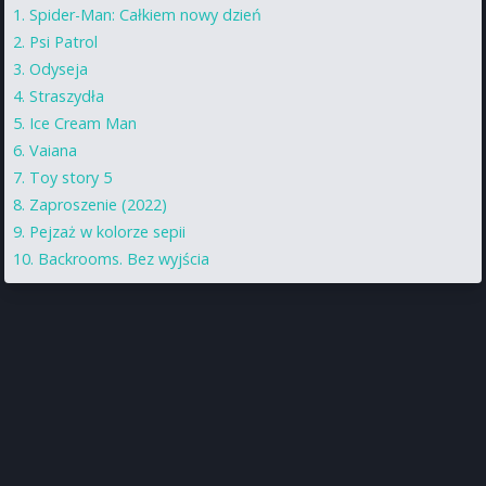
Spider-Man: Całkiem nowy dzień
Psi Patrol
Odyseja
Straszydła
Ice Cream Man
Vaiana
Toy story 5
Zaproszenie (2022)
Pejzaż w kolorze sepii
Backrooms. Bez wyjścia