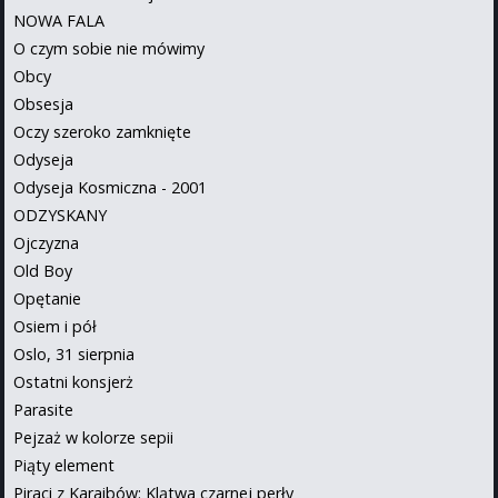
NOWA FALA
O czym sobie nie mówimy
Obcy
Obsesja
Oczy szeroko zamknięte
Odyseja
Odyseja Kosmiczna - 2001
ODZYSKANY
Ojczyzna
Old Boy
Opętanie
Osiem i pół
Oslo, 31 sierpnia
Ostatni konsjerż
Parasite
Pejzaż w kolorze sepii
Piąty element
Piraci z Karaibów: Klątwa czarnej perły