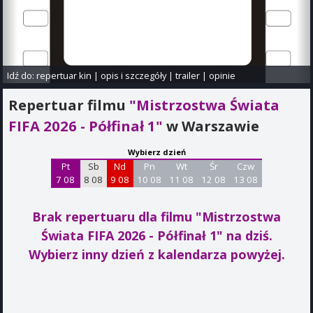
Idź do:
repertuar kin
|
opis i szczegóły
|
trailer
|
opinie
Repertuar filmu
"Mistrzostwa Świata
FIFA 2026 - Półfinał 1"
w Warszawie
Wybierz dzień
Pt
Sb
Nd
Pn
Wt
Śr
Czw
7 08
8 08
9 08
10 08
11 08
12 08
13 08
Brak repertuaru dla filmu "Mistrzostwa
Świata FIFA 2026 - Półfinał 1"
na dziś.
Wybierz inny dzień z kalendarza powyżej.