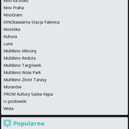
Kino na boku
Kino Praha
KinoGram
KINOkawiarna Stacja Falenica
Kinoteka
Kultura
Luna
Multikino Młociny
Multikino Reduta
Multikino Targówek
Multikino Wola Park
Multikino Złote Tarasy
Muranów
PROM Kultury Saska Kępa
U-jazdowski
Wisła
Popularne