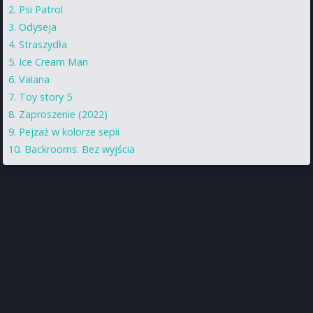
Psi Patrol
Odyseja
Straszydła
Ice Cream Man
Vaiana
Toy story 5
Zaproszenie (2022)
Pejzaż w kolorze sepii
Backrooms. Bez wyjścia