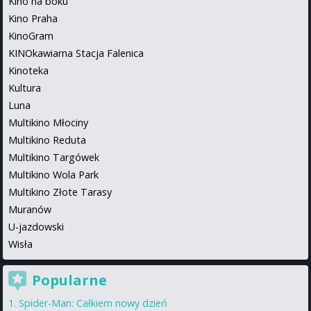
Kino na boku
Kino Praha
KinoGram
KINOkawiarna Stacja Falenica
Kinoteka
Kultura
Luna
Multikino Młociny
Multikino Reduta
Multikino Targówek
Multikino Wola Park
Multikino Złote Tarasy
Muranów
U-jazdowski
Wisła
Popularne
Spider-Man: Całkiem nowy dzień