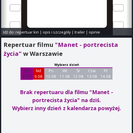
Idź do:
repertuar kin
|
opis i szczegóły
|
trailer
|
opinie
Repertuar filmu
"Manet - portrecista
życia"
w Warszawie
Wybierz dzień
Sb
Nd
Pn
Wt
Śr
Czw
Pt
8 08
9 08
10 08
11 08
12 08
13 08
14 08
Brak repertuaru dla filmu "Manet -
portrecista życia"
na dziś.
Wybierz inny dzień z kalendarza powyżej.