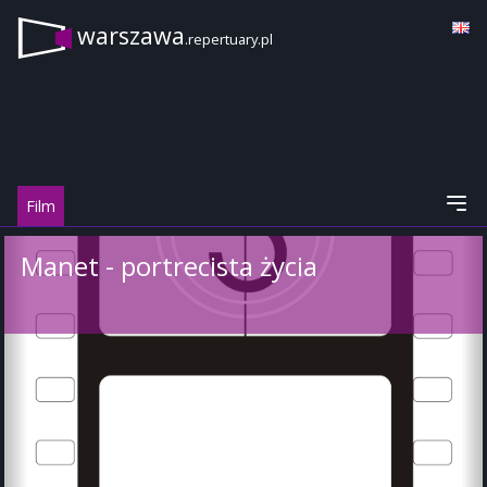
warszawa
.repertuary.pl
Film
Manet - portrecista życia