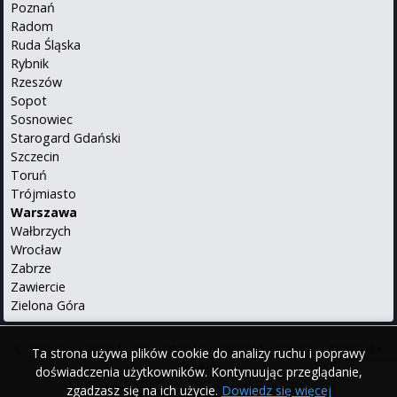
Poznań
Radom
Ruda Śląska
Rybnik
Rzeszów
Sopot
Sosnowiec
Starogard Gdański
Szczecin
Toruń
Trójmiasto
Warszawa
Wałbrzych
Wrocław
Zabrze
Zawiercie
Zielona Góra
O serwisie
•
Polityka prywatności
•
Kontakt
•
iPhone
•
Android
•
Ta strona używa plików cookie do analizy ruchu i poprawy
English
doświadczenia użytkowników. Kontynuując przeglądanie,
zgadzasz się na ich użycie.
Dowiedz się więcej