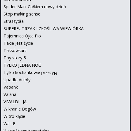
Spider-Man: Całkiem nowy dzień
Stop making sense
Straszydła
SUPERFUTRZAK I ZŁOŚLIWA WIEWIÓRKA
Tajemnica Ojca Pio
Takie jest życie
Taksówkarz
Toy story 5
TYLKO JEDNA NOC
Tylko kochankowie przeżyją
Upadłe Anioły
Vabank
Vaiana
VIVALDI I JA
W krainie Bogów
W trójkącie
Wall-E
Wartość sentymentalna