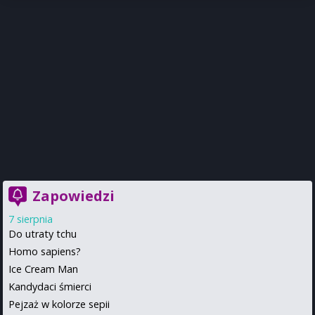
Zapowiedzi
7 sierpnia
Do utraty tchu
Homo sapiens?
Ice Cream Man
Kandydaci śmierci
Pejzaż w kolorze sepii