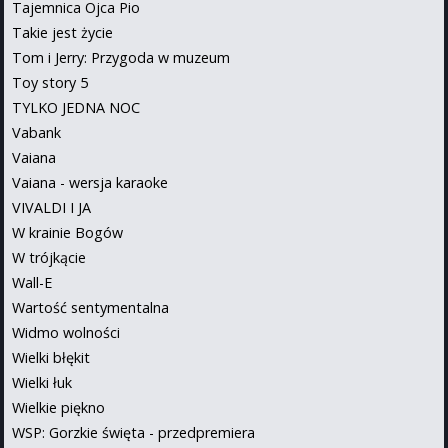
Tajemnica Ojca Pio
Takie jest życie
Tom i Jerry: Przygoda w muzeum
Toy story 5
TYLKO JEDNA NOC
Vabank
Vaiana
Vaiana - wersja karaoke
VIVALDI I JA
W krainie Bogów
W trójkącie
Wall-E
Wartość sentymentalna
Widmo wolności
Wielki błękit
Wielki łuk
Wielkie piękno
WSP: Gorzkie święta - przedpremiera