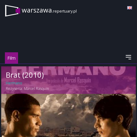
warszawa
.repertuary.pl
Film
Brat (2010)
Hermano
Reżyseria:
Marcel Rasquin