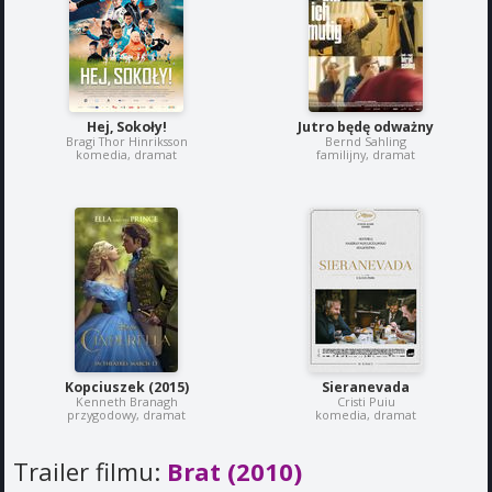
Hej, Sokoły!
Jutro będę odważny
Bragi Thor Hinriksson
Bernd Sahling
komedia, dramat
familijny, dramat
Kopciuszek (2015)
Sieranevada
Kenneth Branagh
Cristi Puiu
przygodowy, dramat
komedia, dramat
Trailer filmu:
Brat (2010)