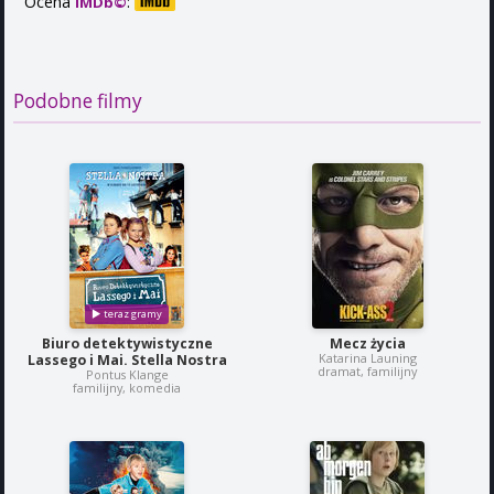
Ocena
:
IMDb©
Podobne filmy
Biuro detektywistyczne
Mecz życia
Katarina Launing
Lassego i Mai. Stella Nostra
dramat, familijny
Pontus Klange
familijny, komedia