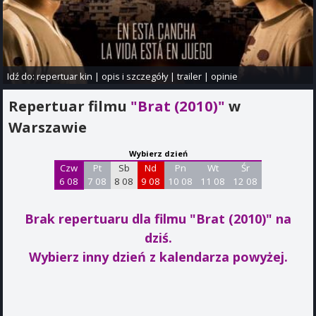
Idź do:
repertuar kin
|
opis i szczegóły
|
trailer
|
opinie
Repertuar filmu
"Brat (2010)"
w
Warszawie
Wybierz dzień
Czw
Pt
Sb
Nd
Pn
Wt
Śr
6 08
7 08
8 08
9 08
10 08
11 08
12 08
Brak repertuaru dla filmu "Brat (2010)"
na
dziś.
Wybierz inny dzień z kalendarza powyżej.