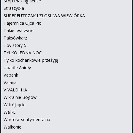
Stop making sense
Straszydła
SUPERFUTRZAK I ZŁOŚLIWA WIEWIÓRKA
Tajemnica Ojca Pio
Takie jest życie
Taksówkarz
Toy story 5
TYLKO JEDNA NOC
Tylko kochankowie przeżyją
Upadłe Anioły
Vabank
Vaiana
VIVALDI I JA
W krainie Bogów
W trójkącie
Wall-E
Wartość sentymentalna
Wałkonie