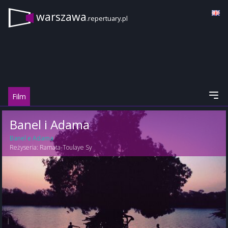
warszawa
.repertuary.pl
Film
Banel i Adama
Banel e Adama
Reżyseria:
Ramata-Toulaye Sy