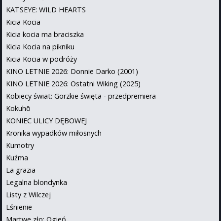
KATSEYE: WILD HEARTS
Kicia Kocia
Kicia kocia ma braciszka
Kicia Kocia na pikniku
Kicia Kocia w podróży
KINO LETNIE 2026: Donnie Darko (2001)
KINO LETNIE 2026: Ostatni Wiking (2025)
Kobiecy świat: Gorzkie święta - przedpremiera
Kokuhō
KONIEC ULICY DĘBOWEJ
Kronika wypadków miłosnych
Kumotry
Kuźma
La grazia
Legalna blondynka
Listy z Wilczej
Lśnienie
Martwe zło: Ogień