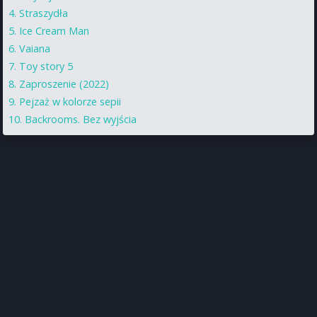
Straszydła
Ice Cream Man
Vaiana
Toy story 5
Zaproszenie (2022)
Pejzaż w kolorze sepii
Backrooms. Bez wyjścia