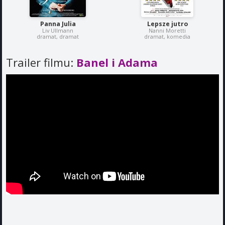
Panna Julia
Lepsze jutro
Liv Ullmann
Nanni Moretti
dramat, dramat
dramat, komedia
Trailer filmu:
Banel i Adama