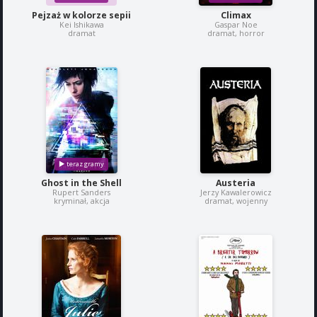
Pejzaż w kolorze sepii
Climax
Kei Ishikawa
Gaspar Noe
dramat
dramat, horror
Ghost in the Shell
Austeria
Rupert Sanders
Jerzy Kawalerowicz
kryminał, akcja
dramat, wojenny