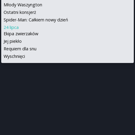
Młody Waszyngton
Ostatni konsjerż
Spider-Man: Całkiem nowy dzień
24 lipca
Ekipa zwierzaków
Jej piekło
Requiem dla snu
Wyschnięci