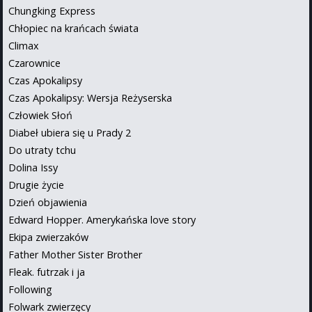
Chungking Express
Chłopiec na krańcach świata
Climax
Czarownice
Czas Apokalipsy
Czas Apokalipsy: Wersja Reżyserska
Człowiek Słoń
Diabeł ubiera się u Prady 2
Do utraty tchu
Dolina Issy
Drugie życie
Dzień objawienia
Edward Hopper. Amerykańska love story
Ekipa zwierzaków
Father Mother Sister Brother
Fleak. futrzak i ja
Following
Folwark zwierzęcy