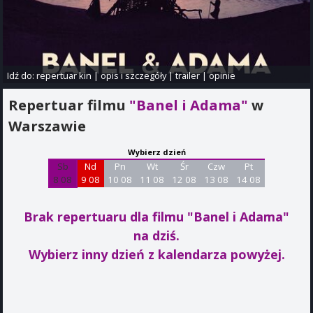
Idź do:
repertuar kin
|
opis i szczegóły
|
trailer
|
opinie
Repertuar filmu
"Banel i Adama"
w
Warszawie
Wybierz dzień
Sb
Nd
Pn
Wt
Śr
Czw
Pt
8 08
9 08
10 08
11 08
12 08
13 08
14 08
Brak repertuaru dla filmu "Banel i Adama"
na dziś.
Wybierz inny dzień z kalendarza powyżej.