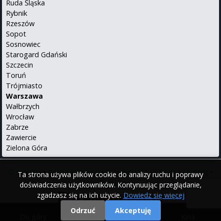
Ruda Śląska
Rybnik
Rzeszów
Sopot
Sosnowiec
Starogard Gdański
Szczecin
Toruń
Trójmiasto
Warszawa
Wałbrzych
Wrocław
Zabrze
Zawiercie
Zielona Góra
O serwisie
•
Polityka prywatności
•
Kontakt
•
iPhone
•
Android
•
Ta strona używa plików cookie do analizy ruchu i poprawy
English
doświadczenia użytkowników. Kontynuując przeglądanie,
zgadzasz się na ich użycie.
Dowiedz się więcej
Odrzuć
Akceptuję
Do góry
|
Filmy
|
Kina
© 2000 - 2026 Repertuary.pl