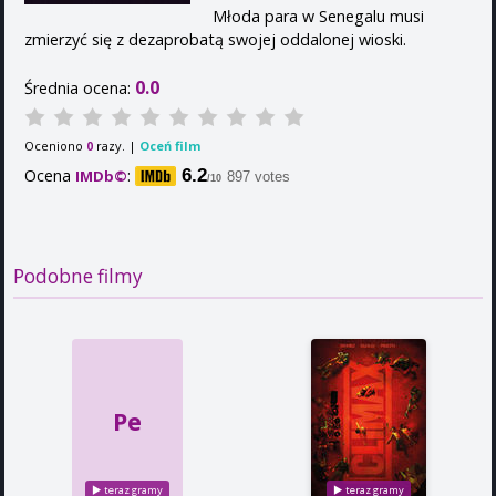
Młoda para w Senegalu musi
zmierzyć się z dezaprobatą swojej oddalonej wioski.
0.0
Średnia ocena:
Oceniono
razy. |
Oceń film
0
Ocena
:
6.2
IMDb©
897 votes
/10
Podobne filmy
Pe