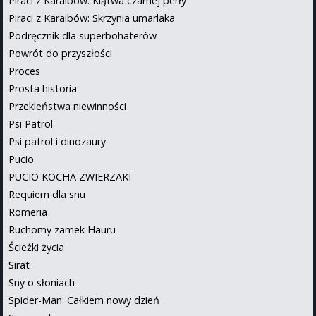
Piraci z Karaibów: Klątwa czarnej perły
Piraci z Karaibów: Skrzynia umarlaka
Podręcznik dla superbohaterów
Powrót do przyszłości
Proces
Prosta historia
Przekleństwa niewinności
Psi Patrol
Psi patrol i dinozaury
Pucio
PUCIO KOCHA ZWIERZAKI
Requiem dla snu
Romeria
Ruchomy zamek Hauru
Ścieżki życia
Sirat
Sny o słoniach
Spider-Man: Całkiem nowy dzień