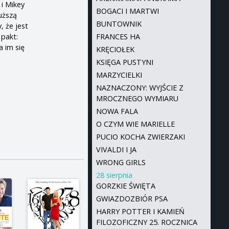
 i Mikey
BOGACI I MARTWI
łuższą
BUNTOWNIK
, że jest
 pakt:
FRANCES HA
a im się
KRĘCIOŁEK
KSIĘGA PUSTYNI
MARZYCIELKI
NAZNACZONY: WYJŚCIE Z
MROCZNEGO WYMIARU
NOWA FALA
O CZYM WIE MARIELLE
PUCIO KOCHA ZWIERZAKI
VIVALDI I JA
WRONG GIRLS
28 sierpnia
GORZKIE ŚWIĘTA
GWIAZDOZBIÓR PSA
HARRY POTTER I KAMIEŃ
FILOZOFICZNY 25. ROCZNICA