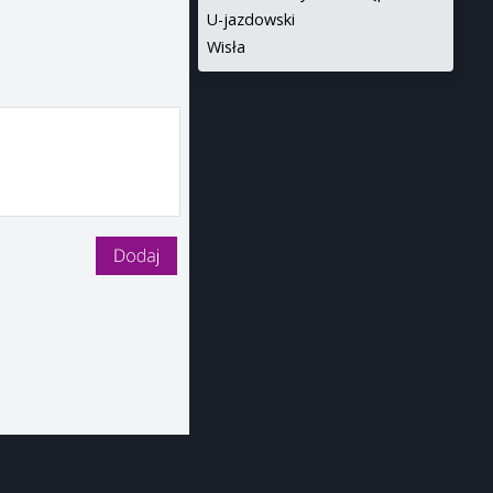
U-jazdowski
Wisła