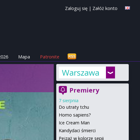
Zaloguj się
|
Załóż konto
2026
Mapa
Patronite
Warszawa
Premiery
7 sierpnia
Do utraty tchu
Homo sapiens?
Ice Cream Man
Kandydaci śmierci
Pejzaż w kolorze sepii