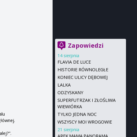
Zapowiedzi
14 sierpnia
FLAVIA DE LUCE
HISTORIE RÓWNOLEGŁE
KONIEC ULICY DĘBOWEJ
LALKA
ODZYSKANY
SUPERFUTRZAK I ZŁOŚLIWA
WIEWIÓRKA
alu
TYLKO JEDNA NOC
głównej.
WSZYSCY MOI WROGOWIE
21 sierpnia
lej?”.
AREK.MAMA.PANORAMA