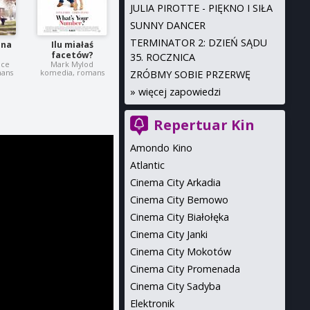
JULIA PIROTTE - PIĘKNO I SIŁA
SUNNY DANCER
TERMINATOR 2: DZIEŃ SĄDU
 na
Ilu miałaś
facetów?
35. ROCZNICA
nce
Mark Mylod
mans
komedia, romans
ZRÓBMY SOBIE PRZERWĘ
»
więcej zapowiedzi
Repertuar Kin
Amondo Kino
Atlantic
Cinema City Arkadia
Cinema City Bemowo
Cinema City Białołęka
Cinema City Janki
Cinema City Mokotów
Cinema City Promenada
Cinema City Sadyba
Elektronik