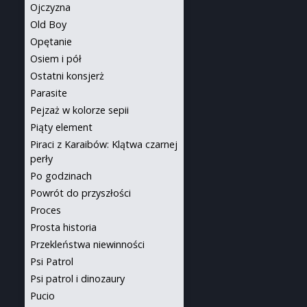
Ojczyzna
Old Boy
Opętanie
Osiem i pół
Ostatni konsjerż
Parasite
Pejzaż w kolorze sepii
Piąty element
Piraci z Karaibów: Klątwa czarnej
perły
Po godzinach
Powrót do przyszłości
Proces
Prosta historia
Przekleństwa niewinności
Psi Patrol
Psi patrol i dinozaury
Pucio