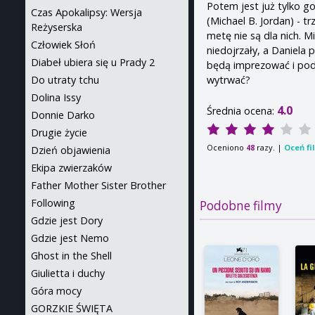
Potem jest już tylko go
Czas Apokalipsy: Wersja
(Michael B. Jordan) - t
Reżyserska
metę nie są dla nich. M
Człowiek Słoń
niedojrzały, a Daniela 
Diabeł ubiera się u Prady 2
będą imprezować i podr
wytrwać?
Do utraty tchu
Dolina Issy
4.0
Średnia ocena:
Donnie Darko
Drugie życie
Oceniono
razy. |
Oceń fi
48
Dzień objawienia
Ekipa zwierzaków
Father Mother Sister Brother
Following
Podobne filmy
Gdzie jest Dory
Gdzie jest Nemo
Ghost in the Shell
Giulietta i duchy
Góra mocy
GORZKIE ŚWIĘTA