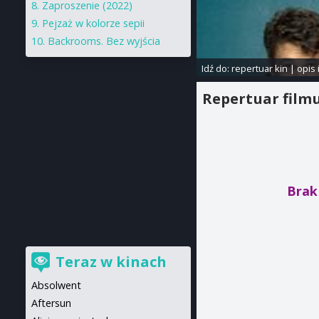
Zaproszenie (2022)
Pejzaż w kolorze sepii
Backrooms. Bez wyjścia
Idź do:
repertuar kin
|
opis 
Repertuar film
Brak
Teraz w kinach
Absolwent
Aftersun