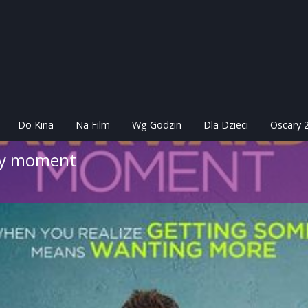
Do Kina
Na Film
Wg Godzin
Dla Dzieci
Oscary 
ny moment