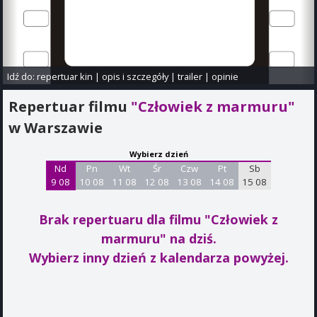
Idź do:
repertuar kin
|
opis i szczegóły
|
trailer
|
opinie
Repertuar filmu
"Człowiek z marmuru"
w Warszawie
Wybierz dzień
Nd
Pn
Wt
Śr
Czw
Pt
Sb
9 08
10 08
11 08
12 08
13 08
14 08
15 08
Brak repertuaru dla filmu "Człowiek z
marmuru"
na dziś.
Wybierz inny dzień z kalendarza powyżej.