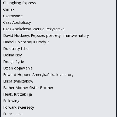
Chungking Express
Climax
Czarownice
Czas Apokalipsy
Czas Apokalipsy: Wersja Reżyserska
David Hockney. Pejzaże, portrety i martwe natury
Diabeł ubiera się u Prady 2
Do utraty tchu
Dolina Issy
Drugie życie
Dzień objawienia
Edward Hopper. Amerykańska love story
Ekipa zwierzaków
Father Mother Sister Brother
Fleak. futrzak i ja
Following
Folwark zwierzęcy
Frances Ha