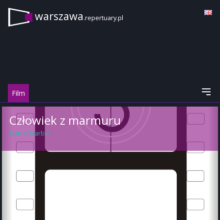
warszawa
.repertuary.pl
Film
Człowiek z marmuru
Man of Marble