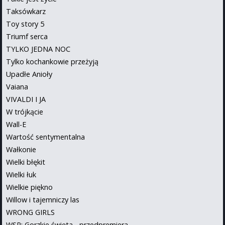
Taksówkarz
Toy story 5
Triumf serca
TYLKO JEDNA NOC
Tylko kochankowie przeżyją
Upadłe Anioły
Vaiana
VIVALDI I JA
W trójkącie
Wall-E
Wartość sentymentalna
Wałkonie
Wielki błękit
Wielki łuk
Wielkie piękno
Willow i tajemniczy las
WRONG GIRLS
WSP: Gorzkie święta - przedpremiera