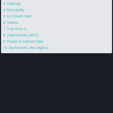
Odyseja
Straszydła
Ice Cream Man
Vaiana
Toy story 5
Zaproszenie (2022)
Pejzaż w kolorze sepii
Backrooms. Bez wyjścia