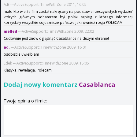
A.B ---ActiveSupport::TimeWithZone 2011, 16:05
mało kto wie że film został nakręcony na podstawie rzeczywistych wydażeń
których głównym bohaterem był polski szpieg z którego informacji
korzystały wszystkie sojusznicze państwa jak również rosja POLECAM
melled
---ActiveSupport::TimeWithZone 2009, 22:02
Cudownie jest znów oglądnąć Casablance na dużym ekranie!
ad.
---ActiveSupport::TimeWithZone 2009, 16:01
osobiscie uwielbiam
Edek ---ActiveSupport::TimeWithZone 2009, 15:05
Klasyka, rewelacja. Polecam.
Dodaj nowy komentarz
Casablanca
Twoja opinia o filmie: