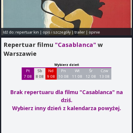
Idź do:
repertuar kin
|
opis i szczegóły
|
trailer
|
opinie
Repertuar filmu
"Casablanca"
w
Warszawie
Wybierz dzień
Pt
Sb
Nd
Pn
Wt
Śr
Czw
7 08
8 08
9 08
10 08
11 08
12 08
13 08
Brak repertuaru dla filmu "Casablanca"
na
dziś.
Wybierz inny dzień z kalendarza powyżej.