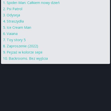
Spider-Man: Całkiem nowy dzień
Psi Patrol
Odyseja
Straszydła
Ice Cream Man
Vaiana
Toy story 5
Zaproszenie (2022)
Pejzaż w kolorze sepii
Backrooms. Bez wyjścia