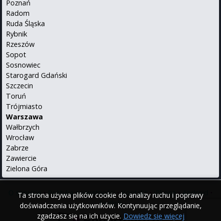
Poznań
Radom
Ruda Śląska
Rybnik
Rzeszów
Sopot
Sosnowiec
Starogard Gdański
Szczecin
Toruń
Trójmiasto
Warszawa
Wałbrzych
Wrocław
Zabrze
Zawiercie
Zielona Góra
O serwisie
•
Polityka prywatności
•
Kontakt
•
iPhone
•
Android
•
Ta strona używa plików cookie do analizy ruchu i poprawy
English
doświadczenia użytkowników. Kontynuując przeglądanie,
zgadzasz się na ich użycie.
Dowiedz się więcej