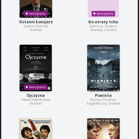
Ostatni konsjerż
Do utraty tchu
Gaston Solnicki
Jean-Luc Godard
dramat
dramat, romans
Ojczyzna
Pianista
Pawel Pawlikowski
Roman Polański
dramat
biograficzny, dramat