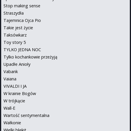
Stop making sense
Straszydła
Tajemnica Ojca Pio
Takie jest życie
Taksówkarz
Toy story 5
TYLKO JEDNA NOC
Tylko kochankowie przeżyją
Upadłe Anioły
Vabank
Vaiana
VIVALDI I JA
W krainie Bogów
W trójkącie
Wall-E
Wartość sentymentalna
Wałkonie
Wielki błękit