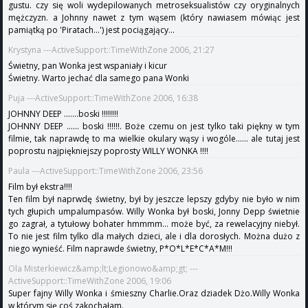
gustu. czy się woli wydepilowanych metroseksualistów czy oryginalnych
mężczyzn. a Johnny nawet z tym wąsem (który nawiasem mówiąc jest
pamiątką po 'Piratach...') jest pociągający...
Krystyna ---ActiveSupport::TimeWithZone 2006, 21:27
Świetny, pan Wonka jest wspaniały i kicur
Świetny. Warto jechać dla samego pana Wonki
Puja ---ActiveSupport::TimeWithZone 2006, 16:38
JOHNNY DEEP .......boski !!!!!!!!
JOHNNY DEEP ...... boski !!!!!!. Boże czemu on jest tylko taki piękny w tym
filmie, tak naprawdę to ma wielkie okulary wąsy i wogóle...... ale tutaj jest
poprostu najpiękniejszy poprosty WILLY WONKA !!!!
Paula ---ActiveSupport::TimeWithZone 2006, 23:56
Film był ekstra!!!!
Ten film był naprwdę świetny, był by jeszcze lepszy gdyby nie było w nim
tych głupich umpalumpasów. Willy Wonka był boski, Jonny Depp świetnie
go zagrał, a tytułowy bohater hmmmm... może być, za rewelacyjny niebył.
To nie jest film tylko dla małych dzieci, ale i dla dorosłych. Można dużo z
niego wynieść. Film naprawde świetny, P*O*L*E*C*A*M!!!
Ola Misterkiewicz&amp;lt;Legionowo&amp;gt; ---
ActiveSupport::TimeWithZone 2006, 19:06
Super fajny Willy Wonka i śmieszny Charlie.Oraz dziadek Dżo.Willy Wonka
w którym się coś zakochałam.