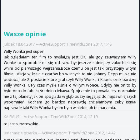
Wasze opinie
Julciak 18.04.2017 ---ActiveSupport::TimeWithZone 2017, 1:48
Willy Wonka jest super!
Jak oglądałam ten film to myślał,żę jest OK, ale gdy zauważyłam Willy
Wonke to spodobał mi się od razu był jeszcze ładniejszy zakochała się
wnim od pierwszego wejrzenia.Boże czemu on jest taki przystojny w tym
filmie i Alicja w krainie czarów bo w innych to nie. Johnny Depp mi się nie
podoba, ale 2 postacie które grał czyli Willy Wonka i Kapelusznik bardzej
Willy Wonka. Cały czas myślę i śnie o Willym Wonce. Gdyby nie on to by
było dno do fabuła średnio ciekawa. Spojrzenie to powala jest normalnie
nie z tej planety jak on spogląda w głąb buszy sięgając do najdawniejszych
wspomnień. Kocham go bardzo naprawdę chciałambym żeby istniał
naprawdę taki Willy Wonka byłam bym w niebie oh te marzenia.
KA EMUS ---ActiveSupport::TimeWithZone 2014, 12:19
to jest superowskie
jedenaście pisarka ---ActiveSupport::TimeWithZone 2012, 14:42