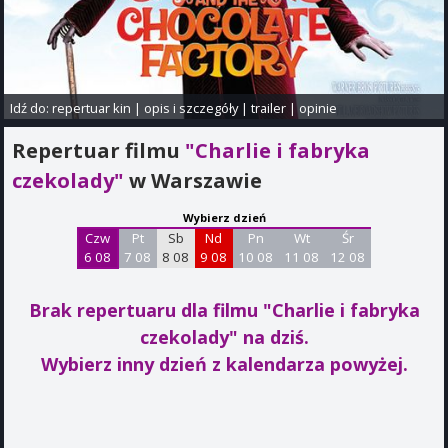
Idź do:
repertuar kin
|
opis i szczegóły
|
trailer
|
opinie
Repertuar filmu
"Charlie i fabryka
czekolady"
w Warszawie
Wybierz dzień
Czw
Pt
Sb
Nd
Pn
Wt
Śr
6 08
7 08
8 08
9 08
10 08
11 08
12 08
Brak repertuaru dla filmu "Charlie i fabryka
czekolady"
na dziś.
Wybierz inny dzień z kalendarza powyżej.