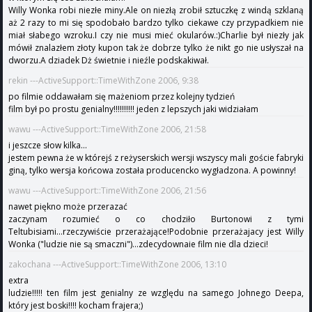
Willy Wonka robi niezłe miny.Ale on niezłą zrobił sztuczkę z windą szklaną
aż 2 razy to mi się spodobało bardzo tylko ciekawe czy przypadkiem nie
miał słabego wzroku.I czy nie musi mieć okularów.:)Charlie był niezły jak
mówił znalazłem złoty kupon tak że dobrze tylko że nikt go nie usłyszał na
dworzu.A dziadek Dż świetnie i nieźle podskakiwał.
rekin ---ActiveSupport::TimeWithZone 2006, 9:38
po filmie oddawałam się mażeniom przez kolejny tydzień
film był po prostu genialny!!!!!!!!!! jeden z lepszych jaki widziałam
wawu ---ActiveSupport::TimeWithZone 2006, 21:58
i jeszcze słow kilka...
jestem pewna że w którejś z reżyserskich wersji wszyscy mali goście fabryki
giną, tylko wersja końcowa została producencko wygładzona. A powinny!
wawu ---ActiveSupport::TimeWithZone 2006, 21:56
nawet piękno może przerazać
zaczynam rozumieć o co chodziło Burtonowi z tymi
Teltubisiami...rzeczywiście przerażające!Podobnie przerażajacy jest Willy
Wonka ("ludzie nie są smaczni")...zdecydownaie film nie dla dzieci!
zakochana ---ActiveSupport::TimeWithZone 2006, 13:10
extra
ludzie!!!!! ten film jest genialny ze względu na samego Johnego Deepa,
który jest boski!!!! kocham frajera;)