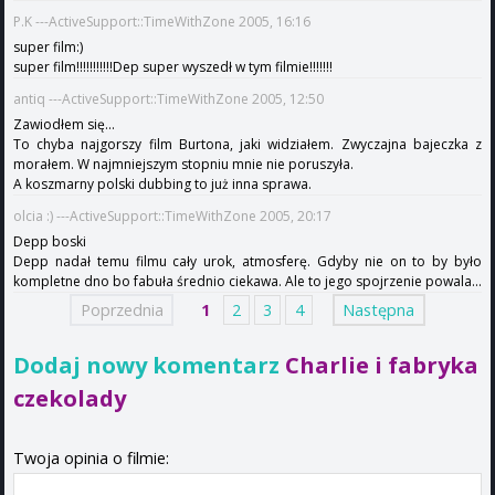
P.K ---ActiveSupport::TimeWithZone 2005, 16:16
super film:)
super film!!!!!!!!!!!Dep super wyszedł w tym filmie!!!!!!!
antiq ---ActiveSupport::TimeWithZone 2005, 12:50
Zawiodłem się...
To chyba najgorszy film Burtona, jaki widziałem. Zwyczajna bajeczka z
morałem. W najmniejszym stopniu mnie nie poruszyła.
A koszmarny polski dubbing to już inna sprawa.
olcia :) ---ActiveSupport::TimeWithZone 2005, 20:17
Depp boski
Depp nadał temu filmu cały urok, atmosferę. Gdyby nie on to by było
kompletne dno bo fabuła średnio ciekawa. Ale to jego spojrzenie powala...
Poprzednia
1
2
3
4
Następna
Dodaj nowy komentarz
Charlie i fabryka
czekolady
Twoja opinia o filmie: