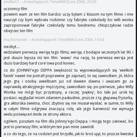
emilka11 ---ActiveSupport::TimeWithZone 2006, 20:26
uczonncy film
powiem wam ze ten film bardzo uczy byłam z klasom na tym filmie i mie
nauczył czy bym wybrała rodzinne czy fabryke czekolady bo willi wonka
zaproponował fabryke czekolady temu biednemu chłopczykowi radze
obejrzec ten film
muchomorek ---ActiveSupport::TimeWithZone 2006, 19:34
niezbyt....
widziałam pierwszą wersję tego filmu, wersję z bodajże wczesnych lat 90. i
jest duużo lepsza niż ten film. 'wawu' ma rację, ta pierwsza wersja jest
dużo bardziej hard core'owa pod koniec.
co do JOHNNY'ego DEPPA (większość tu wypowiadających się 'wielkich
fanek' nawet nie potrafi poprawnie go zapisać), to się zawiodłam. JA, która
jego grę i osobę uwielbiam już od dawien dawna i uważam go za
naprawdę atrakcyjnego mężczyznę, zawiodłam się. po pierwsze, jako Willy
Wonka nie mógł byc przystojny, a raczej 'piękny', bo taki już urok tej
postaci. wyglądał moim zdaniem paskudnie, jeszcze z tą głupawą fryzurką.
gra aktorska świetna, choć zbytnio się nie musiał wysilać. w sumie, to Willy
w całym filmie odgrywa znaczącą rolę, ale jego barwność nie wymaga
wielu poświęceń itede ze strony aktora.
ogółem, poszłam na film dla Johnny'ego Deppa. i mogę tego żałować, bo
jest to pierwszy film, w którym ten pan mnie zawiódł.
a co do tego, że na codzień jest brzydki, jak to kroś ujął, to jeszcze kwestia