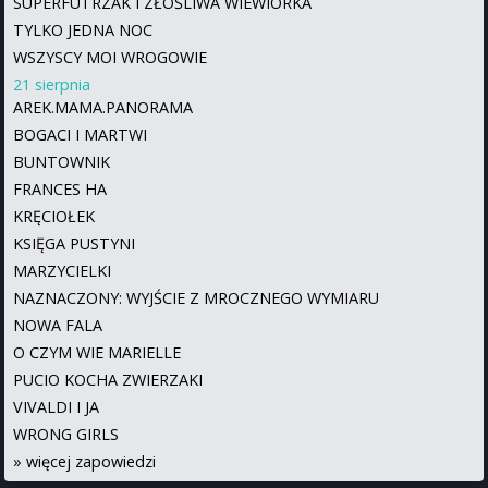
SUPERFUTRZAK I ZŁOŚLIWA WIEWIÓRKA
TYLKO JEDNA NOC
WSZYSCY MOI WROGOWIE
21 sierpnia
AREK.MAMA.PANORAMA
BOGACI I MARTWI
BUNTOWNIK
FRANCES HA
KRĘCIOŁEK
KSIĘGA PUSTYNI
MARZYCIELKI
NAZNACZONY: WYJŚCIE Z MROCZNEGO WYMIARU
NOWA FALA
O CZYM WIE MARIELLE
PUCIO KOCHA ZWIERZAKI
VIVALDI I JA
WRONG GIRLS
»
więcej zapowiedzi