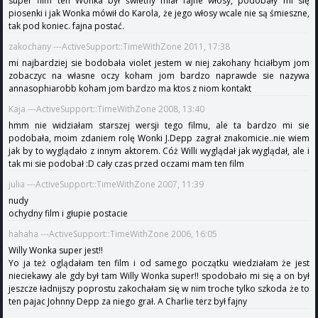
super film ten Wonka był świetny miał fajne włosy, podobały mi się
piosenki i jak Wonka mówił do Karola, że jego włosy wcale nie są śmieszne,
tak pod koniec. fajna postać.
zakochany ---ActiveSupport::TimeWithZone 2011, 17:38
mi najbardziej sie bodobała violet jestem w niej zakohany hciałbym jom
zobaczyc na własne oczy koham jom bardzo naprawde sie nazywa
annasophiarobb koham jom bardzo ma ktos z niom kontakt
Kaja ---ActiveSupport::TimeWithZone 2008, 13:40
hmm nie widziałam starszej wersji tego filmu, ale ta bardzo mi sie
podobała, moim zdaniem rolę Wonki J.Depp zagrał znakomicie..nie wiem
jak by to wyglądało z innym aktorem. Cóż Willi wyglądał jak wyglądał, ale i
tak mi sie podobał :D cały czas przed oczami mam ten film
julia ---ActiveSupport::TimeWithZone 2007, 11:39
nudy
ochydny film i głupie postacie
hahaha ---ActiveSupport::TimeWithZone 2006, 16:05
Willy Wonka super jest!!
Yo ja też oglądałam ten film i od samego początku wiedziałam że jest
nieciekawy ale gdy był tam Willy Wonka super!! spodobało mi się a on był
jeszcze ładnijszy poprostu zakochałam się w nim troche tylko szkoda że to
ten pajac Johnny Depp za niego grał. A Charlie terz był fajny