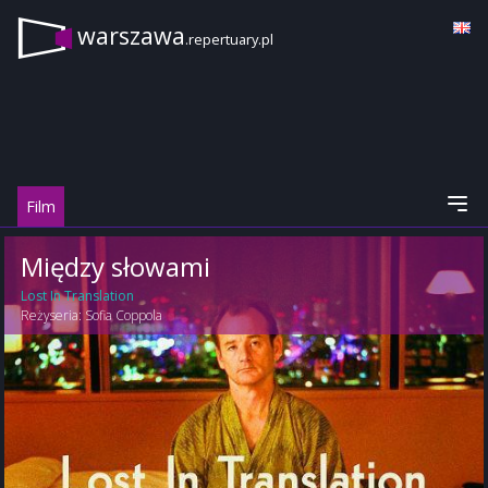
warszawa
.repertuary.pl
Film
Między słowami
Lost In Translation
Reżyseria:
Sofia Coppola