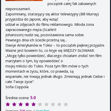
początek całej fali zabawnych
nieporozumień.
Zapomniany, starzejący się aktor telewizyjny (Bill Murray)
przyjeżdża do Japonii, aby wziąć
udział w zdjęciach do filmu reklamowego. Młoda żona
zapracowanego męża (Scarlett
Johansson) nudzi się, pozostawiona sama sobie.
Pewnego dnia ich ścieżki przetną się...
Dwoje Amerykanów w Tokio – to początek pięknej przyjaźni.
Ważne jest bowiem to, co kryje się MIĘDZY SŁOWAMI.
„Mogę tylko powiedzieć, dlaczego chciałam zrobić ten film:
marzyłam o tym, by opowiedzieć o
mojej miłości do Tokio. Poza tym film mówi o tych
momentach w życiu, które, co prawda, są
wspaniałe, nie trwają jednak długo. Zmieniają jednak Ciebie i
całe Twoje życie”.
Sofia Coppola
5.0
Średnia ocena:
Oceniono
razy. |
Oceń film
2741