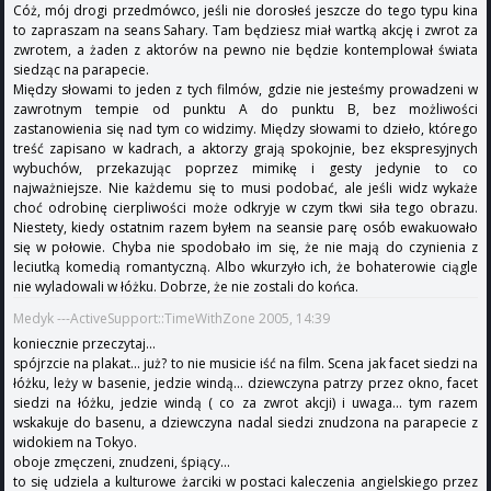
Cóż, mój drogi przedmówco, jeśli nie dorosłeś jeszcze do tego typu kina
to zapraszam na seans Sahary. Tam będziesz miał wartką akcję i zwrot za
zwrotem, a żaden z aktorów na pewno nie będzie kontemplował świata
siedząc na parapecie.
Między słowami to jeden z tych filmów, gdzie nie jesteśmy prowadzeni w
zawrotnym tempie od punktu A do punktu B, bez możliwości
zastanowienia się nad tym co widzimy. Między słowami to dzieło, którego
treść zapisano w kadrach, a aktorzy grają spokojnie, bez ekspresyjnych
wybuchów, przekazując poprzez mimikę i gesty jedynie to co
najważniejsze. Nie każdemu się to musi podobać, ale jeśli widz wykaże
choć odrobinę cierpliwości może odkryje w czym tkwi siła tego obrazu.
Niestety, kiedy ostatnim razem byłem na seansie parę osób ewakuowało
się w połowie. Chyba nie spodobało im się, że nie mają do czynienia z
leciutką komedią romantyczną. Albo wkurzyło ich, że bohaterowie ciągle
nie wyladowali w łóżku. Dobrze, że nie zostali do końca.
Medyk ---ActiveSupport::TimeWithZone 2005, 14:39
koniecznie przeczytaj...
spójrzcie na plakat... już? to nie musicie iść na film. Scena jak facet siedzi na
łóżku, leży w basenie, jedzie windą... dziewczyna patrzy przez okno, facet
siedzi na łóżku, jedzie windą ( co za zwrot akcji) i uwaga... tym razem
wskakuje do basenu, a dziewczyna nadal siedzi znudzona na parapecie z
widokiem na Tokyo.
oboje zmęczeni, znudzeni, śpiący...
to się udziela a kulturowe żarciki w postaci kaleczenia angielskiego przez