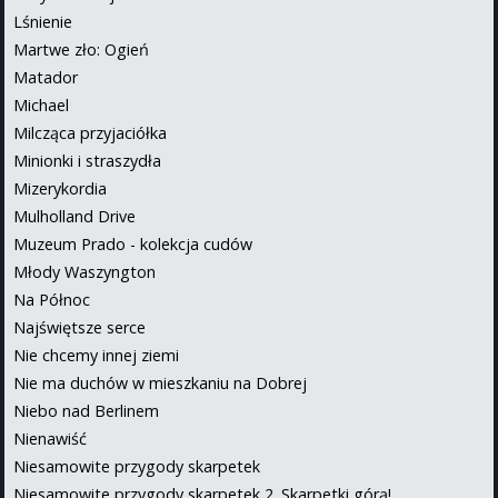
Lśnienie
Martwe zło: Ogień
Matador
Michael
Milcząca przyjaciółka
Minionki i straszydła
Mizerykordia
Mulholland Drive
Muzeum Prado - kolekcja cudów
Młody Waszyngton
Na Północ
Najświętsze serce
Nie chcemy innej ziemi
Nie ma duchów w mieszkaniu na Dobrej
Niebo nad Berlinem
Nienawiść
Niesamowite przygody skarpetek
Niesamowite przygody skarpetek 2. Skarpetki górą!