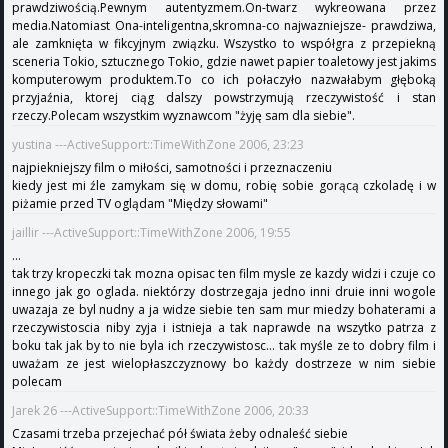
prawdziwością.Pewnym autentyzmem.On-twarz wykreowana przez
media.Natomiast Ona-inteligentna,skromna-co najwazniejsze- prawdziwa,
ale zamknięta w fikcyjnym związku. Wszystko to współgra z przepiekną
sceneria Tokio, sztucznego Tokio, gdzie nawet papier toaletowy jest jakims
komputerowym produktem.To co ich połaczyło nazwałabym głęboką
przyjaźnia, ktorej ciąg dalszy powstrzymują rzeczywistość i stan
rzeczy.Polecam wszystkim wyznawcom "żyję sam dla siebie".
yustina ---ActiveSupport::TimeWithZone 2006, 23:23
najpiekniejszy film o miłości, samotności i przeznaczeniu
kiedy jest mi źle zamykam się w domu, robię sobie gorącą czkoladę i w
piżamie przed TV oglądam "Między słowami"
jaillir ---ActiveSupport::TimeWithZone 2006, 19:55
...
tak trzy kropeczki tak mozna opisac ten film mysle ze kazdy widzi i czuje co
innego jak go oglada. niektórzy dostrzegaja jedno inni druie inni wogole
uwazaja ze byl nudny a ja widze siebie ten sam mur miedzy bohaterami a
rzeczywistoscia niby zyja i istnieja a tak naprawde na wszytko patrza z
boku tak jak by to nie byla ich rzeczywistosc... tak myśle ze to dobry film i
uważam ze jest wielopłaszczyznowy bo każdy dostrzeze w nim siebie
polecam
Jarek 26 ---ActiveSupport::TimeWithZone 2006, 20:33
Czasami trzeba przejechać pół świata żeby odnaleść siebie