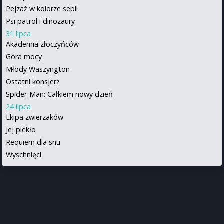
Pejzaż w kolorze sepii
Psi patrol i dinozaury
31 lipca
Akademia złoczyńców
Góra mocy
Młody Waszyngton
Ostatni konsjerż
Spider-Man: Całkiem nowy dzień
24 lipca
Ekipa zwierzaków
Jej piekło
Requiem dla snu
Wyschnięci