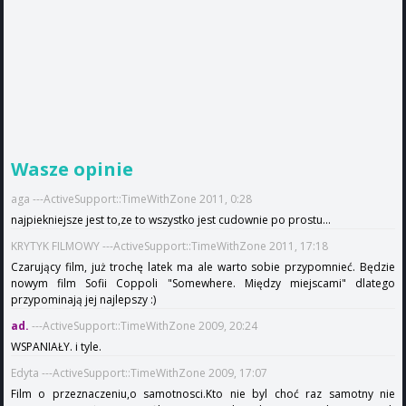
Wasze opinie
aga ---ActiveSupport::TimeWithZone 2011, 0:28
najpiekniejsze jest to,ze to wszystko jest cudownie po prostu...
KRYTYK FILMOWY ---ActiveSupport::TimeWithZone 2011, 17:18
Czarujący film, już trochę latek ma ale warto sobie przypomnieć. Będzie
nowym film Sofii Coppoli "Somewhere. Między miejscami" dlatego
przypominają jej najlepszy :)
ad.
---ActiveSupport::TimeWithZone 2009, 20:24
WSPANIAŁY. i tyle.
Edyta ---ActiveSupport::TimeWithZone 2009, 17:07
Film o przeznaczeniu,o samotnosci.Kto nie byl choć raz samotny nie