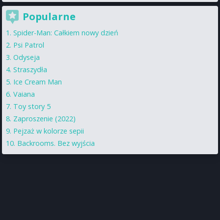
Popularne
Spider-Man: Całkiem nowy dzień
Psi Patrol
Odyseja
Straszydła
Ice Cream Man
Vaiana
Toy story 5
Zaproszenie (2022)
Pejzaż w kolorze sepii
Backrooms. Bez wyjścia