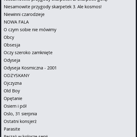
Niesamowite przygody skarpetek 3. Ale kosmos!
Niewinni czarodzieje
NOWA FALA
O czym sobie nie mówimy
Obcy
Obsesja
Oczy szeroko zamknięte
Odyseja
Odyseja Kosmiczna - 2001
ODZYSKANY
Ojczyzna
Old Boy
Opętanie
Osiem i pół
Oslo, 31 sierpnia
Ostatni konsjerż
Parasite
Pejzaż w kolorze sepii