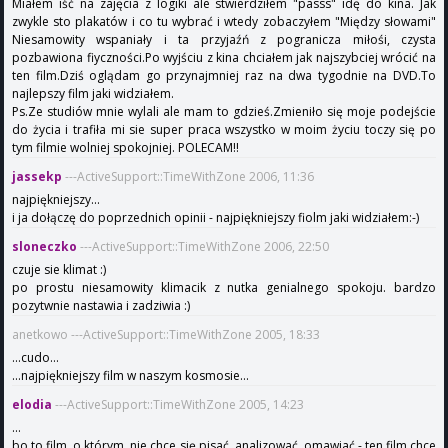
Miałem iść na zajęcia z logiki ale stwierdziłem "passs" idę do kina. Jak
zwykle sto plakatów i co tu wybrać i wtedy zobaczyłem "Między słowami"
Niesamowity wspaniały i ta przyjaźń z pogranicza miłośi, czysta
pozbawiona fiyczności.Po wyjściu z kina chciałem jak najszybciej wrócić na
ten film.Dziś oglądam go przynajmniej raz na dwa tygodnie na DVD.To
najlepszy film jaki widziałem.
Ps.Ze studiów mnie wylali ale mam to gdzieś.Zmieniło się moje podejście
do życia i trafiła mi sie super praca wszystko w moim życiu toczy się po
tym filmie wolniej spokojniej. POLECAM!!
jassekp
---ActiveSupport::TimeWithZone 2006, 11:36
najpiękniejszy...
i ja dołączę do poprzednich opinii - najpiękniejszy fiolm jaki widziałem:-)
sloneczko
---ActiveSupport::TimeWithZone 2006, 22:50
czuje sie klimat :)
po prostu niesamowity klimacik z nutka genialnego spokoju. bardzo
pozytwnie nastawia i zadziwia :)
anetkowo ---ActiveSupport::TimeWithZone 2005, 18:33
...cudo...
...najpiękniejszy film w naszym kosmosie...
elodia
---ActiveSupport::TimeWithZone 2005, 14:23
...
bo to film, o którym, nie chce się pisać, analizować, omawiać - ten film chce