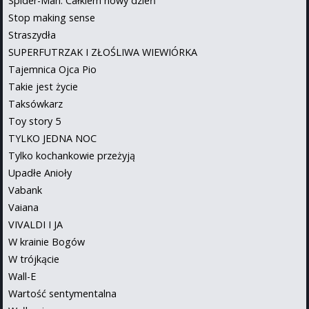
Spider-Man: Całkiem nowy dzień
Stop making sense
Straszydła
SUPERFUTRZAK I ZŁOŚLIWA WIEWIÓRKA
Tajemnica Ojca Pio
Takie jest życie
Taksówkarz
Toy story 5
TYLKO JEDNA NOC
Tylko kochankowie przeżyją
Upadłe Anioły
Vabank
Vaiana
VIVALDI I JA
W krainie Bogów
W trójkącie
Wall-E
Wartość sentymentalna