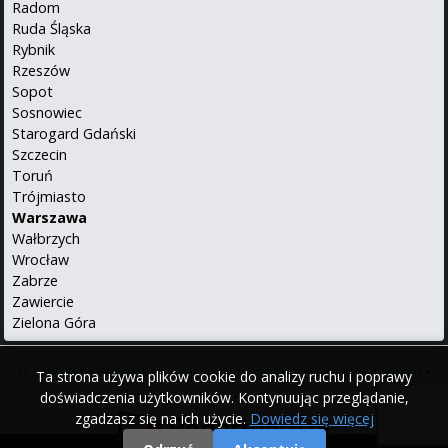
Radom
Ruda Śląska
Rybnik
Rzeszów
Sopot
Sosnowiec
Starogard Gdański
Szczecin
Toruń
Trójmiasto
Warszawa
Wałbrzych
Wrocław
Zabrze
Zawiercie
Zielona Góra
O serwisie
•
Polityka prywatności
•
Kontakt
•
iPhone
•
Android
•
Ta strona używa plików cookie do analizy ruchu i poprawy
English
doświadczenia użytkowników. Kontynuując przeglądanie,
zgadzasz się na ich użycie.
Dowiedz się więcej