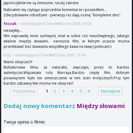
Japończyków nie są śmieszne, raczej żałosne
Nabrałem się czytając poprzednie komentarze i poszedłem...
Zdecydowanie odradzam - pierwszy raz daję ocenę "kompletne dno"
foczak
---ActiveSupport::TimeWithZone 2005, 15:03
niezwykły...
film naprawdę mnie zachwycił, miał w sobie coś nieuchwytnego, takiego
właśnie między słowami... nareszcie film, w którym uczucie można
przedstawić bez stawiania wszystkiego kawa na ławę:) polecam:)
Kryś ---ActiveSupport::TimeWithZone 2005, 17:04
Warto obejrzeć!!!
Bohaterowie filmu sa naturalni, zwyczajni, przez to bardzo
autentyczni.Wspaniała rola Murraya.Bardzo ciepły film, dobrym
posunięciem było nie umieszczanie w nim scen erotycznych.Przy tym
bardzo zabawny.Nie można nie obejrzeć!
Poprzednia
1
2
3
4
5
6
Następna
Dodaj nowy komentarz
Między słowami
Twoja opinia o filmie: