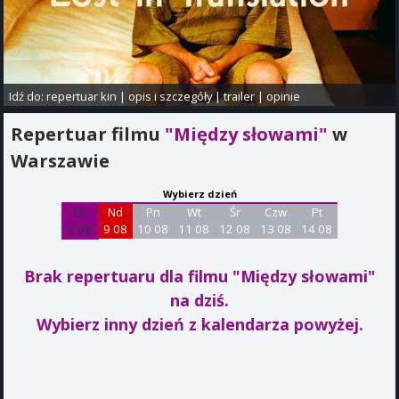
Idź do:
repertuar kin
|
opis i szczegóły
|
trailer
|
opinie
Repertuar filmu
"Między słowami"
w
Warszawie
Wybierz dzień
Sb
Nd
Pn
Wt
Śr
Czw
Pt
8 08
9 08
10 08
11 08
12 08
13 08
14 08
Brak repertuaru dla filmu "Między słowami"
na dziś.
Wybierz inny dzień z kalendarza powyżej.