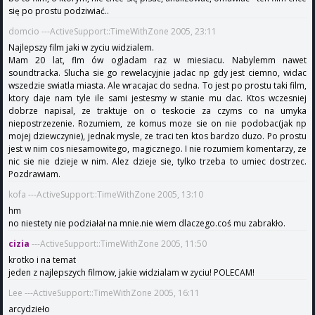
się po prostu podziwiać..
domcio ---ActiveSupport::TimeWithZone 2005, 23:11
Najlepszy film jaki w zyciu widzialem.
Mam 20 lat, flm ów ogladam raz w miesiacu. Nabylemm nawet
soundtracka. Slucha sie go rewelacyjnie jadac np gdy jest ciemno, widac
wszedzie swiatla miasta. Ale wracajac do sedna. To jest po prostu taki film,
ktory daje nam tyle ile sami jestesmy w stanie mu dac. Ktos wczesniej
dobrze napisal, ze traktuje on o teskocie za czyms co na umyka
niepostrzezenie. Rozumiem, ze komus moze sie on nie podobac(jak np
mojej dziewczynie), jednak mysle, ze traci ten ktos bardzo duzo. Po prostu
jest w nim cos niesamowitego, magicznego. I nie rozumiem komentarzy, ze
nic sie nie dzieje w nim. Alez dzieje sie, tylko trzeba to umiec dostrzec.
Pozdrawiam.
kofa ---ActiveSupport::TimeWithZone 2005, 13:10
hm
no niestety nie podziałał na mnie.nie wiem dlaczego.coś mu zabrakło.
cizia
---ActiveSupport::TimeWithZone 2005, 11:50
krotko i na temat
jeden z najlepszych filmow, jakie widzialam w zyciu! POLECAM!
Lee ---ActiveSupport::TimeWithZone 2005, 16:11
arcydzieło