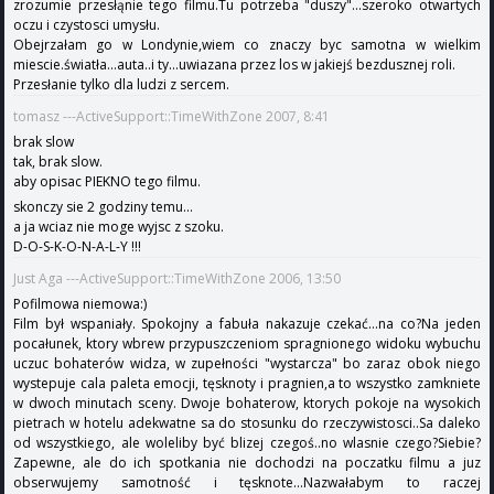
zrozumie przesłąnie tego filmu.Tu potrzeba "duszy"...szeroko otwartych
oczu i czystosci umysłu.
Obejrzałam go w Londynie,wiem co znaczy byc samotna w wielkim
miescie.światła...auta..i ty...uwiazana przez los w jakiejś bezdusznej roli.
Przesłanie tylko dla ludzi z sercem.
tomasz ---ActiveSupport::TimeWithZone 2007, 8:41
brak slow
tak, brak slow.
aby opisac PIEKNO tego filmu.
skonczy sie 2 godziny temu...
a ja wciaz nie moge wyjsc z szoku.
D-O-S-K-O-N-A-L-Y !!!
Just Aga ---ActiveSupport::TimeWithZone 2006, 13:50
Pofilmowa niemowa:)
Film był wspaniały. Spokojny a fabuła nakazuje czekać...na co?Na jeden
pocałunek, ktory wbrew przypuszczeniom spragnionego widoku wybuchu
uczuc bohaterów widza, w zupełności "wystarcza" bo zaraz obok niego
wystepuje cala paleta emocji, tęsknoty i pragnien,a to wszystko zamkniete
w dwoch minutach sceny. Dwoje bohaterow, ktorych pokoje na wysokich
pietrach w hotelu adekwatne sa do stosunku do rzeczywistosci..Sa daleko
od wszystkiego, ale woleliby być blizej czegoś..no wlasnie czego?Siebie?
Zapewne, ale do ich spotkania nie dochodzi na poczatku filmu a juz
obserwujemy samotność i tęsknote...Nazwałabym to raczej