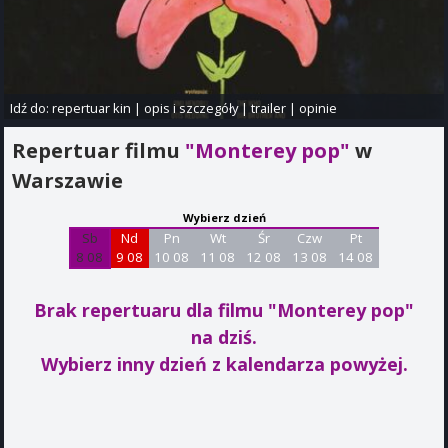
Idź do:
repertuar kin
|
opis i szczegóły
|
trailer
|
opinie
Repertuar filmu
"Monterey pop"
w
Warszawie
Wybierz dzień
Sb
Nd
Pn
Wt
Śr
Czw
Pt
8 08
9 08
10 08
11 08
12 08
13 08
14 08
Brak repertuaru dla filmu "Monterey pop"
na dziś.
Wybierz inny dzień z kalendarza powyżej.