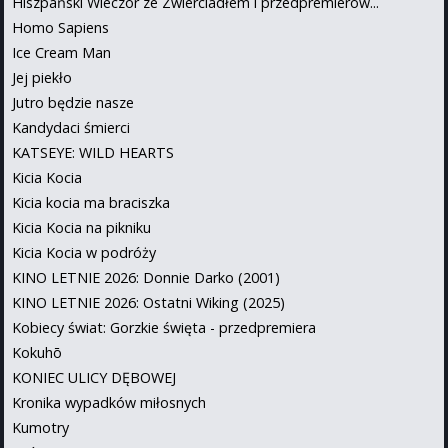
Hiszpański Wieczór ze Zwierciadłem i przedpremierow...
Homo Sapiens
Ice Cream Man
Jej piekło
Jutro będzie nasze
Kandydaci śmierci
KATSEYE: WILD HEARTS
Kicia Kocia
Kicia kocia ma braciszka
Kicia Kocia na pikniku
Kicia Kocia w podróży
KINO LETNIE 2026: Donnie Darko (2001)
KINO LETNIE 2026: Ostatni Wiking (2025)
Kobiecy świat: Gorzkie święta - przedpremiera
Kokuhō
KONIEC ULICY DĘBOWEJ
Kronika wypadków miłosnych
Kumotry