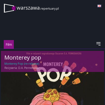
warszawa
.repertuary.pl
Film
Monterey pop
Monterey Pop (re-release)
Reżyseria:
D.A. Pennebaker