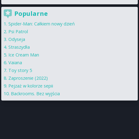
Popularne
Spider-Man: Całkiem nowy dzień
Psi Patrol
Odyseja
Straszydła
Ice Cream Man
Vaiana
Toy story 5
Zaproszenie (2022)
Pejzaż w kolorze sepii
Backrooms. Bez wyjścia