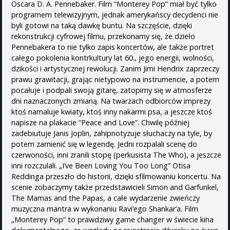
Oscara D. A. Pennebaker. Film “Monterey Pop” miał być tylko
programem telewizyjnym, jednak amerykańscy decydenci nie
byli gotowi na taką dawkę buntu. Na szczęście, dzięki
rekonstrukcji cyfrowej filmu, przekonamy się, że dzieło
Pennebakera to nie tylko zapis koncertów, ale także portret
całego pokolenia kontrkultury lat 60., jego energii, wolności,
dzikości i artystycznej rewolucji. Zanim Jimi Hendrix zaprzeczy
prawu grawitacji, grając nietypowo na instrumencie, a potem
pocałuje i podpali swoją gitarę, zatopimy się w atmosferze
dni naznaczonych zmianą. Na twarzach odbiorców imprezy
ktoś namaluje kwiaty, ktoś inny nakarmi psa, a jeszcze ktoś
napisze na plakacie “Peace and Love”. Chwilę później
zadebiutuje Janis Joplin, zahipnotyzuje słuchaczy na tyle, by
potem zamienić się w legendę. Jedni rozpalali scenę do
czerwoności, inni zranili stopę (perkusista The Who), a jeszcze
inni rozczulali. „I’ve Been Loving You Too Long” Otisa
Reddinga przeszło do historii, dzięki sfilmowaniu koncertu. Na
scenie zobaczymy także przedstawicieli Simon and Garfunkel,
The Mamas and the Papas, a całe wydarzenie zwieńczy
muzyczna mantra w wykonaniu Ravi’ego Shankar’a. Film
„Monterey Pop” to prawdziwy game changer w świecie kina