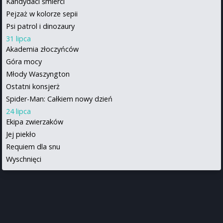
Kandydaci śmierci
Pejzaż w kolorze sepii
Psi patrol i dinozaury
31 lipca
Akademia złoczyńców
Góra mocy
Młody Waszyngton
Ostatni konsjerż
Spider-Man: Całkiem nowy dzień
24 lipca
Ekipa zwierzaków
Jej piekło
Requiem dla snu
Wyschnięci