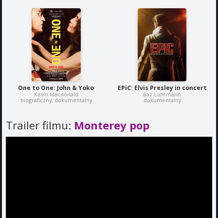
One to One: John & Yoko
EPiC: Elvis Presley in concert
Kevin Macdonald
Baz Luhrmann
biograficzny, dokumentalny
dokumentalny
Trailer filmu:
Monterey pop