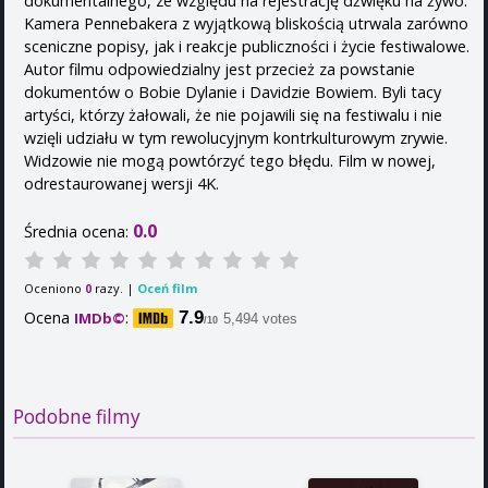
dokumentalnego, ze względu na rejestrację dźwięku na żywo.
Kamera Pennebakera z wyjątkową bliskością utrwala zarówno
sceniczne popisy, jak i reakcje publiczności i życie festiwalowe.
Autor filmu odpowiedzialny jest przecież za powstanie
dokumentów o Bobie Dylanie i Davidzie Bowiem. Byli tacy
artyści, którzy żałowali, że nie pojawili się na festiwalu i nie
wzięli udziału w tym rewolucyjnym kontrkulturowym zrywie.
Widzowie nie mogą powtórzyć tego błędu. Film w nowej,
odrestaurowanej wersji 4K.
0.0
Średnia ocena:
Oceniono
razy. |
Oceń film
0
Ocena
:
7.9
IMDb©
5,494 votes
/10
Podobne filmy