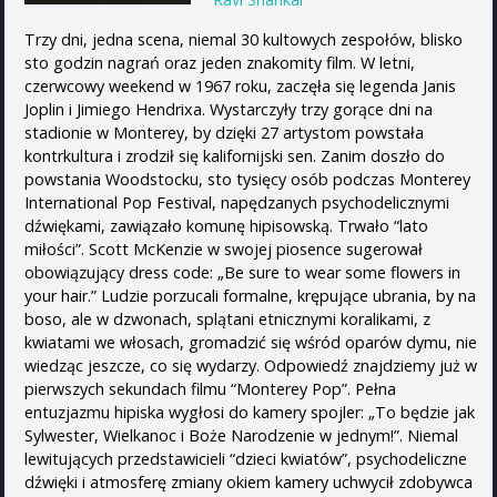
Trzy dni, jedna scena, niemal 30 kultowych zespołów, blisko
sto godzin nagrań oraz jeden znakomity film. W letni,
czerwcowy weekend w 1967 roku, zaczęła się legenda Janis
Joplin i Jimiego Hendrixa. Wystarczyły trzy gorące dni na
stadionie w Monterey, by dzięki 27 artystom powstała
kontrkultura i zrodził się kalifornijski sen. Zanim doszło do
powstania Woodstocku, sto tysięcy osób podczas Monterey
International Pop Festival, napędzanych psychodelicznymi
dźwiękami, zawiązało komunę hipisowską. Trwało “lato
miłości”. Scott McKenzie w swojej piosence sugerował
obowiązujący dress code: „Be sure to wear some flowers in
your hair.” Ludzie porzucali formalne, krępujące ubrania, by na
boso, ale w dzwonach, splątani etnicznymi koralikami, z
kwiatami we włosach, gromadzić się wśród oparów dymu, nie
wiedząc jeszcze, co się wydarzy. Odpowiedź znajdziemy już w
pierwszych sekundach filmu “Monterey Pop”. Pełna
entuzjazmu hipiska wygłosi do kamery spojler: „To będzie jak
Sylwester, Wielkanoc i Boże Narodzenie w jednym!”. Niemal
lewitujących przedstawicieli “dzieci kwiatów”, psychodeliczne
dźwięki i atmosferę zmiany okiem kamery uchwycił zdobywca