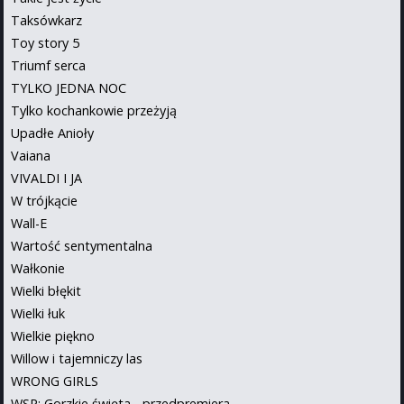
Taksówkarz
Toy story 5
Triumf serca
TYLKO JEDNA NOC
Tylko kochankowie przeżyją
Upadłe Anioły
Vaiana
VIVALDI I JA
W trójkącie
Wall-E
Wartość sentymentalna
Wałkonie
Wielki błękit
Wielki łuk
Wielkie piękno
Willow i tajemniczy las
WRONG GIRLS
WSP: Gorzkie święta - przedpremiera