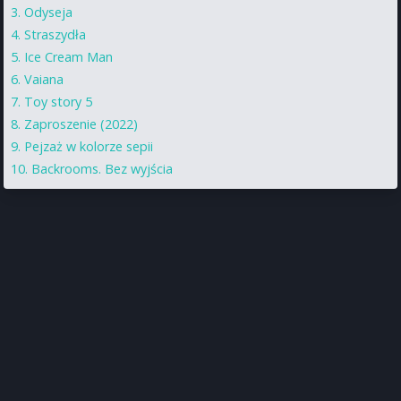
Odyseja
Straszydła
Ice Cream Man
Vaiana
Toy story 5
Zaproszenie (2022)
Pejzaż w kolorze sepii
Backrooms. Bez wyjścia