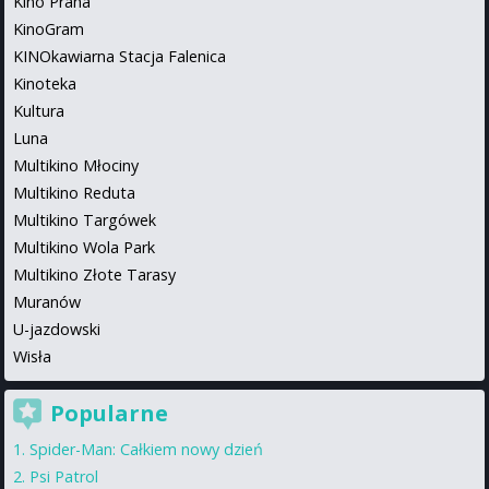
Kino Praha
KinoGram
KINOkawiarna Stacja Falenica
Kinoteka
Kultura
Luna
Multikino Młociny
Multikino Reduta
Multikino Targówek
Multikino Wola Park
Multikino Złote Tarasy
Muranów
U-jazdowski
Wisła
Popularne
Spider-Man: Całkiem nowy dzień
Psi Patrol