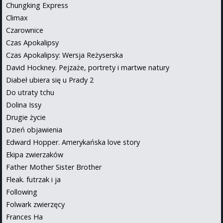
Chungking Express
Climax
Czarownice
Czas Apokalipsy
Czas Apokalipsy: Wersja Reżyserska
David Hockney. Pejzaże, portrety i martwe natury
Diabeł ubiera się u Prady 2
Do utraty tchu
Dolina Issy
Drugie życie
Dzień objawienia
Edward Hopper. Amerykańska love story
Ekipa zwierzaków
Father Mother Sister Brother
Fleak. futrzak i ja
Following
Folwark zwierzęcy
Frances Ha