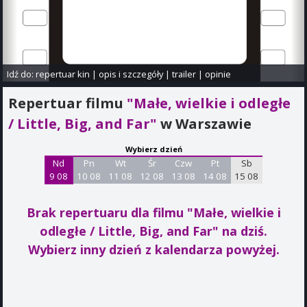
Idź do:
repertuar kin
|
opis i szczegóły
|
trailer
|
opinie
Repertuar filmu
"Małe, wielkie i odległe
/ Little, Big, and Far"
w Warszawie
Wybierz dzień
Nd
Pn
Wt
Śr
Czw
Pt
Sb
9 08
10 08
11 08
12 08
13 08
14 08
15 08
Brak repertuaru dla filmu "Małe, wielkie i
odległe / Little, Big, and Far"
na dziś.
Wybierz inny dzień z kalendarza powyżej.