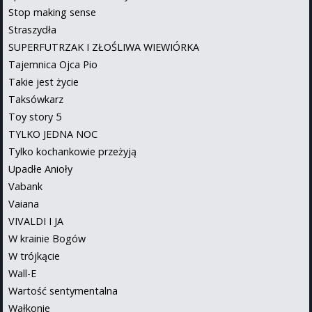
Stop making sense
Straszydła
SUPERFUTRZAK I ZŁOŚLIWA WIEWIÓRKA
Tajemnica Ojca Pio
Takie jest życie
Taksówkarz
Toy story 5
TYLKO JEDNA NOC
Tylko kochankowie przeżyją
Upadłe Anioły
Vabank
Vaiana
VIVALDI I JA
W krainie Bogów
W trójkącie
Wall-E
Wartość sentymentalna
Wałkonie