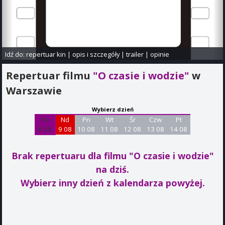
Idź do:
repertuar kin
|
opis i szczegóły
|
trailer
|
opinie
Repertuar filmu
"O czasie i wodzie"
w
Warszawie
Wybierz dzień
Sb
Nd
Pn
Wt
Śr
Czw
Pt
8 08
9 08
10 08
11 08
12 08
13 08
14 08
Brak repertuaru dla filmu "O czasie i wodzie"
na dziś.
Wybierz inny dzień z kalendarza powyżej.