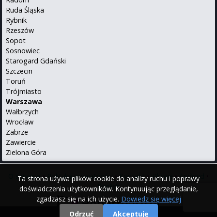
Ruda Śląska
Rybnik
Rzeszów
Sopot
Sosnowiec
Starogard Gdański
Szczecin
Toruń
Trójmiasto
Warszawa
Wałbrzych
Wrocław
Zabrze
Zawiercie
Zielona Góra
O serwisie
•
Polityka prywatności
•
Kontakt
•
iPhone
•
Android
•
Ta strona używa plików cookie do analizy ruchu i poprawy
English
doświadczenia użytkowników. Kontynuując przeglądanie,
zgadzasz się na ich użycie.
Dowiedz się więcej
Odrzuć
Akceptuję