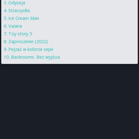
Odyseja
Straszydła
Ice Cream Man
Vaiana
Toy story 5
Zaproszenie (2022)
Pejzaż w kolorze sepii
Backrooms. Bez wyjścia