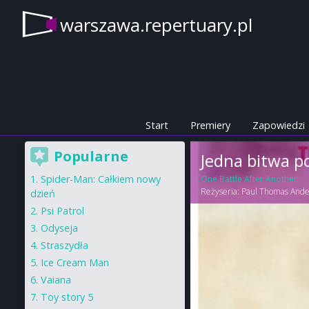
warszawa.repertuary.pl
Start
Premiery
Zapowiedzi
Popularne
Jedna bitwa p
Spider-Man: Całkiem nowy
One Battle After Another
Reżyseria:
Paul Thomas Ande
dzień
Psi Patrol
Odyseja
Straszydła
Ice Cream Man
Vaiana
Toy story 5