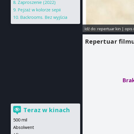
Zaproszenie (2022)
Pejzaż w kolorze sepii
Backrooms. Bez wyjścia
Idź do:
repertuar kin
|
opis 
Repertuar film
Brak
Teraz w kinach
500 mil
Absolwent