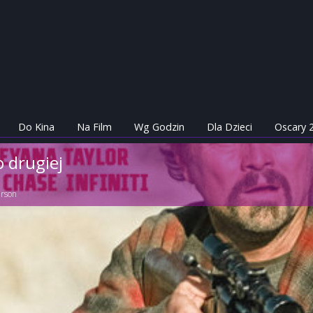
Do Kina
Na Film
Wg Godzin
Dla Dzieci
Oscary 
o drugiej
rson