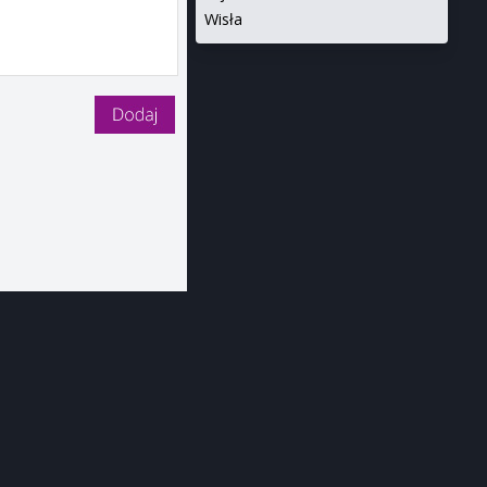
Wisła