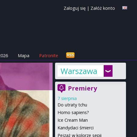
Zaloguj się
|
Załóż konto
2026
Mapa
Patronite
Warszawa
Premiery
7 sierpnia
Do utraty tchu
Homo sapiens?
Ice Cream Man
Kandydaci śmierci
Pejzaż w kolorze sepii