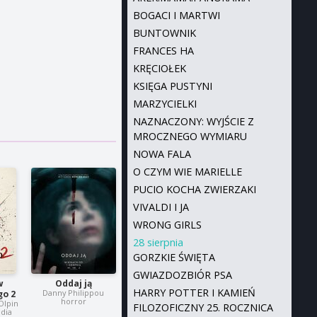
BOGACI I MARTWI
BUNTOWNIK
FRANCES HA
KRĘCIOŁEK
KSIĘGA PUSTYNI
MARZYCIELKI
NAZNACZONY: WYJŚCIE Z
MROCZNEGO WYMIARU
NOWA FALA
O CZYM WIE MARIELLE
PUCIO KOCHA ZWIERZAKI
VIVALDI I JA
WRONG GIRLS
28 sierpnia
GORZKIE ŚWIĘTA
GWIAZDOZBIÓR PSA
w
Oddaj ją
HARRY POTTER I KAMIEŃ
Danny Philippou
o 2
horror
-Olpin
FILOZOFICZNY 25. ROCZNICA
dia