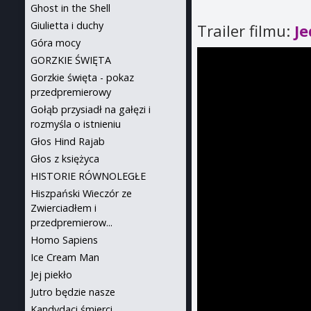
Ghost in the Shell
Giulietta i duchy
Trailer filmu:
Je
Góra mocy
GORZKIE ŚWIĘTA
Gorzkie święta - pokaz
przedpremierowy
Gołąb przysiadł na gałęzi i
rozmyśla o istnieniu
Głos Hind Rajab
Głos z księżyca
HISTORIE RÓWNOLEGŁE
Hiszpański Wieczór ze
Zwierciadłem i
przedpremierow...
Homo Sapiens
Ice Cream Man
Jej piekło
Jutro będzie nasze
Kandydaci śmierci