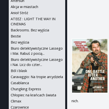
Aftersun
Alicja w miastach
Anioł Stróż
ATEEZ : LIGHT THE WAY IN
CINEMAS
Backrooms. Bez wyjścia
Bestie
Bez wyjścia
Biuro detektywistyczne Lassego
i Mai. Rabuś z pocią...
Biuro detektywistyczne Lassego
i Nai. Licz do czter...
Ból i blask
Caravaggio: Na tropie arcydzieła
Casablanca
Chungking Express
Chłopiec na krańcach świata
nich.
Climax
Czarownice