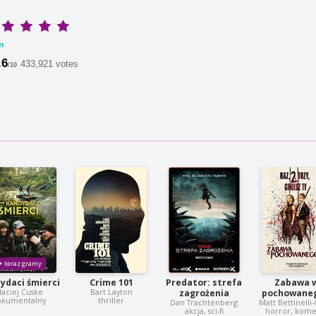
m
.6
433,921 votes
/10
ydaci śmierci
Crime 101
Predator: strefa
Zabawa 
aciej Cuske
Bart Layton
zagrożenia
pochowaneg
okumentalny
thriller
Dan Trachtenberg
Matt Bettinelli
akcja, sci-fi
horror, kome