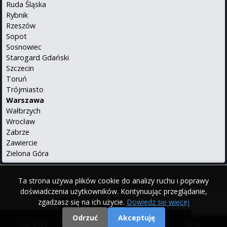
Ruda Śląska
Rybnik
Rzeszów
Sopot
Sosnowiec
Starogard Gdański
Szczecin
Toruń
Trójmiasto
Warszawa
Wałbrzych
Wrocław
Zabrze
Zawiercie
Zielona Góra
O serwisie
•
Polityka prywatności
•
Kontakt
•
iPhone
•
Android
•
Ta strona używa plików cookie do analizy ruchu i poprawy
English
doświadczenia użytkowników. Kontynuując przeglądanie,
zgadzasz się na ich użycie.
Dowiedz się więcej
Odrzuć
Akceptuję
Do góry
|
Filmy
|
Kina
© 2000 - 2026 Repertuary.pl