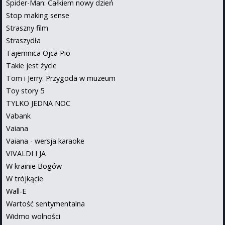
Spider-Man: Całkiem nowy dzień
Stop making sense
Straszny film
Straszydła
Tajemnica Ojca Pio
Takie jest życie
Tom i Jerry: Przygoda w muzeum
Toy story 5
TYLKO JEDNA NOC
Vabank
Vaiana
Vaiana - wersja karaoke
VIVALDI I JA
W krainie Bogów
W trójkącie
Wall-E
Wartość sentymentalna
Widmo wolności