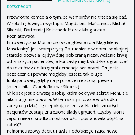
Kotschedoff
Przewrotna komedia o tym, że wampirów nie trzeba się bać.
W rolach głównych wystąpili: Magdalena Maścianica, Michał
Sikorski, Bartłomiej Kotschedoff oraz Małgorzata
Rożniatowska.
Introwertyczna Monia (pierwsza główna rola Magdaleny
Maścianicy) jest wampirzycą. Zatrudnienie w domu spokojnej
starości pozwala jej żywić się pobieraną niezauważenie krwią
od zmarłych pacjentów, a kontakty międzyludzkie ograniczać
do rozmów z dotkniętymi demencją seniorami. Czuje się
bezpiecznie i pewnie mogłaby jeszcze tak długo
funkcjonować, gdyby na jej drodze nie stanął pewien
śmiertelnik – Czarek (Michał Sikorski).
Chłopak jest pierwszą osobą, która odkrywa sekret Moni, ale
nikomu go nie ujawnia. W tym samym czasie w ośrodku
zaczynają dziać się niepokojące rzeczy. Na ciele zmarłych
pacjentów zostają znalezione ślady ugryzień. Czyżby Monia
zapomniała o środkach ostrożności i postanowiła pójść na
całość?
Pełnometrażowy debiut Pawła Podolskiego rzuca nowe