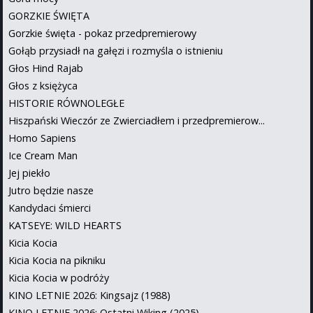
GORZKIE ŚWIĘTA
Gorzkie święta - pokaz przedpremierowy
Gołąb przysiadł na gałęzi i rozmyśla o istnieniu
Głos Hind Rajab
Głos z księżyca
HISTORIE RÓWNOLEGŁE
Hiszpański Wieczór ze Zwierciadłem i przedpremierow...
Homo Sapiens
Ice Cream Man
Jej piekło
Jutro będzie nasze
Kandydaci śmierci
KATSEYE: WILD HEARTS
Kicia Kocia
Kicia Kocia na pikniku
Kicia Kocia w podróży
KINO LETNIE 2026: Kingsajz (1988)
KINO LETNIE 2026: Ostatni Wiking (2025)