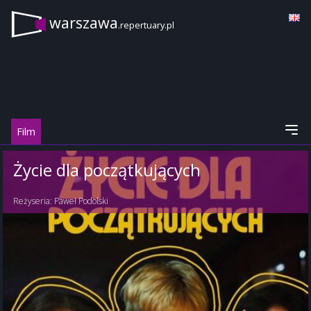
warszawa
.repertuary.pl
Film
Życie dla początkujących
Reżyseria:
Paweł Podolski