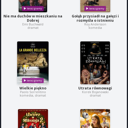
Nie ma duchów w mieszkaniu na
Gołąb przysiadł na gałęzi i
Dobrej
rozmyśla o istnieniu
Emi Buchwald
Roy Andersson
dramat
komedia
Wielkie piękno
Utrata równowagi
Paolo Sorrentino
Korek Bojanowski
komedia, dramat
dramat