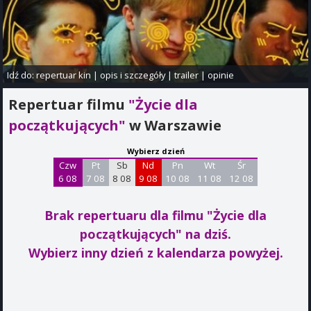
Idź do:
repertuar kin
|
opis i szczegóły
|
trailer
|
opinie
Repertuar filmu
"Życie dla
początkujących"
w Warszawie
Wybierz dzień
Czw
Pt
Sb
Nd
Pn
Wt
Śr
6 08
7 08
8 08
9 08
10 08
11 08
12 08
Brak repertuaru dla filmu "Życie dla
początkujących"
na dziś.
Wybierz inny dzień z kalendarza powyżej.