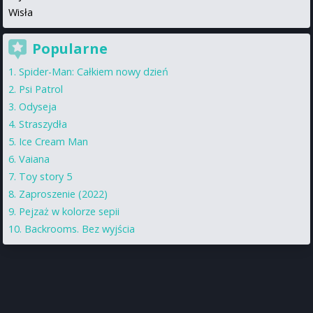
Wisła
Popularne
Spider-Man: Całkiem nowy dzień
Psi Patrol
Odyseja
Straszydła
Ice Cream Man
Vaiana
Toy story 5
Zaproszenie (2022)
Pejzaż w kolorze sepii
Backrooms. Bez wyjścia