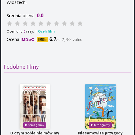
Włoszech.
0.0
Średnia ocena:
Oceniono
razy. |
Oceń film
0
Ocena
:
6.7
IMDb©
2,782 votes
/10
Podobne filmy
O czym sobie nie mówimy
Niesamowite przygody