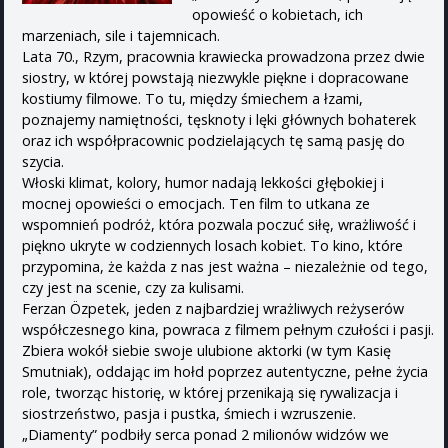
opowieść o kobietach, ich
marzeniach, sile i tajemnicach.
Lata 70., Rzym, pracownia krawiecka prowadzona przez dwie
siostry, w której powstają niezwykle piękne i dopracowane
kostiumy filmowe. To tu, między śmiechem a łzami,
poznajemy namiętności, tęsknoty i lęki głównych bohaterek
oraz ich współpracownic podzielających tę samą pasję do
szycia.
Włoski klimat, kolory, humor nadają lekkości głębokiej i
mocnej opowieści o emocjach. Ten film to utkana ze
wspomnień podróż, która pozwala poczuć siłę, wrażliwość i
piękno ukryte w codziennych losach kobiet. To kino, które
przypomina, że każda z nas jest ważna – niezależnie od tego,
czy jest na scenie, czy za kulisami.
Ferzan Özpetek, jeden z najbardziej wrażliwych reżyserów
współczesnego kina, powraca z filmem pełnym czułości i pasji.
Zbiera wokół siebie swoje ulubione aktorki (w tym Kasię
Smutniak), oddając im hołd poprzez autentyczne, pełne życia
role, tworząc historię, w której przenikają się rywalizacja i
siostrzeństwo, pasja i pustka, śmiech i wzruszenie.
„Diamenty” podbiły serca ponad 2 milionów widzów we