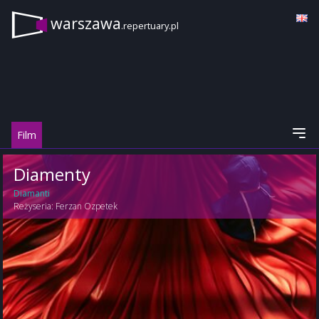
warszawa
.repertuary.pl
Film
Diamenty
Diamanti
Reżyseria:
Ferzan Ozpetek