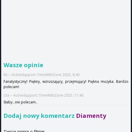
Wasze opinie
Kk ---ActiveSupport::TimeWithZone 2025, 8:40
Fanatystyczny! Piękny, wzruszający, przejmujący! Piękna muzyka. Bardzo
polecam!
Ula ---ActiveSupport::TimeWithZone 2025, 17:46
Słaby...nie polecam..
Dodaj nowy komentarz
Diamenty
Twoja opinia o filmie: