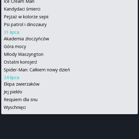
Ice Cream Man
Kandydaci śmierci
Pejzaż w kolorze sepii
Psi patrol i dinozaury
31 lipca
Akademia złoczyńców
Góra mocy
Młody Waszyngton
Ostatni konsjerż
Spider-Man: Całkiem nowy dzień
24 lipca
Ekipa zwierzaków
Jej piekło
Requiem dla snu
Wyschnięci