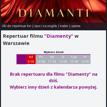
Idź do:
repertuar kin
|
opis i szczegóły
|
trailer
|
opinie
Repertuar filmu
"Diamenty"
w
Warszawie
Wybierz dzień
Sb
Nd
Pn
Wt
Śr
Czw
Pt
8 08
9 08
10 08
11 08
12 08
13 08
14 08
Brak repertuaru dla filmu "Diamenty"
na
dziś.
Wybierz inny dzień z kalendarza powyżej.