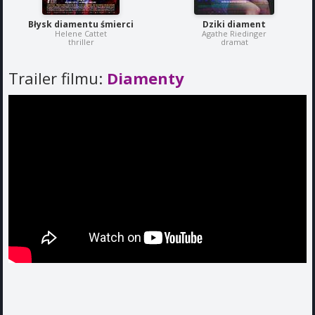
Błysk diamentu śmierci
Dziki diament
Helene Cattet
Agathe Riedinger
thriller
dramat
Trailer filmu:
Diamenty