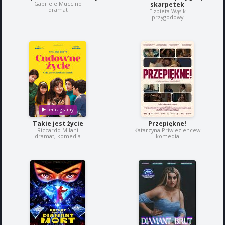
Gabriele Muccino
skarpetek
dramat
Elżbieta Wąsik
przygodowy
Takie jest życie
Przepiękne!
Riccardo Milani
Katarzyna Priwieziencew
dramat, komedia
komedia