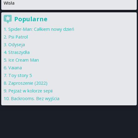
Wisła
Popularne
Spider-Man: Całkiem nowy dzień
Psi Patrol
Odyseja
Straszydła
Ice Cream Man
Vaiana
Toy story 5
Zaproszenie (2022)
Pejzaż w kolorze sepii
Backrooms. Bez wyjścia