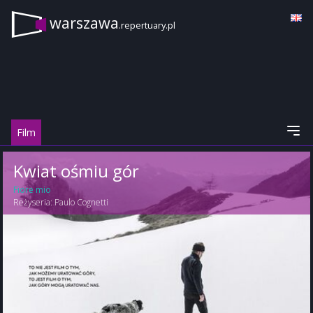
warszawa
.repertuary.pl
Film
Kwiat ośmiu gór
Fiore mio
Reżyseria:
Paulo Cognetti