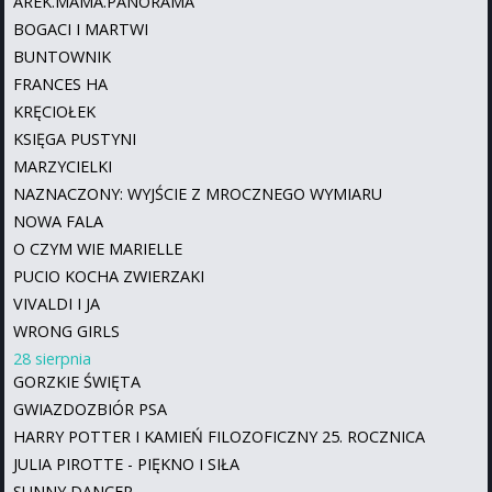
AREK.MAMA.PANORAMA
BOGACI I MARTWI
BUNTOWNIK
FRANCES HA
KRĘCIOŁEK
KSIĘGA PUSTYNI
MARZYCIELKI
NAZNACZONY: WYJŚCIE Z MROCZNEGO WYMIARU
NOWA FALA
O CZYM WIE MARIELLE
PUCIO KOCHA ZWIERZAKI
VIVALDI I JA
WRONG GIRLS
28 sierpnia
GORZKIE ŚWIĘTA
GWIAZDOZBIÓR PSA
HARRY POTTER I KAMIEŃ FILOZOFICZNY 25. ROCZNICA
JULIA PIROTTE - PIĘKNO I SIŁA
SUNNY DANCER