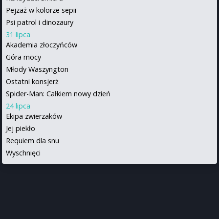
Pejzaż w kolorze sepii
Psi patrol i dinozaury
31 lipca
Akademia złoczyńców
Góra mocy
Młody Waszyngton
Ostatni konsjerż
Spider-Man: Całkiem nowy dzień
24 lipca
Ekipa zwierzaków
Jej piekło
Requiem dla snu
Wyschnięci