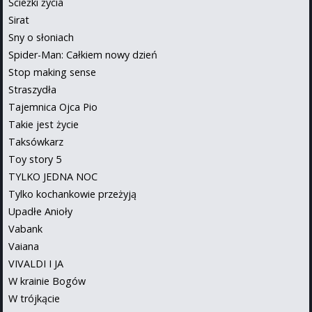
Ścieżki życia
Sirat
Sny o słoniach
Spider-Man: Całkiem nowy dzień
Stop making sense
Straszydła
Tajemnica Ojca Pio
Takie jest życie
Taksówkarz
Toy story 5
TYLKO JEDNA NOC
Tylko kochankowie przeżyją
Upadłe Anioły
Vabank
Vaiana
VIVALDI I JA
W krainie Bogów
W trójkącie