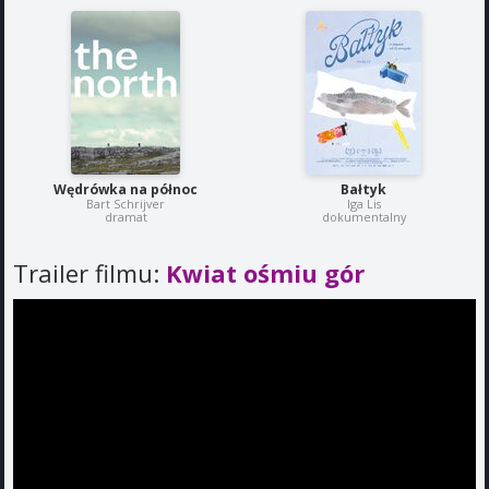
Wędrówka na północ
Bałtyk
Bart Schrijver
Iga Lis
dramat
dokumentalny
Trailer filmu:
Kwiat ośmiu gór