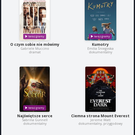
O czym sobie nie mówimy
Kumotry
Gabriele Muccino
Emilia Śniegoska
dramat
dokumentalny
Najświętsze serce
Ciemna strona Mount Everest
Sabrina Gunnell
Jereme Watt
dokumentalny
dokumentalny, przygodowy