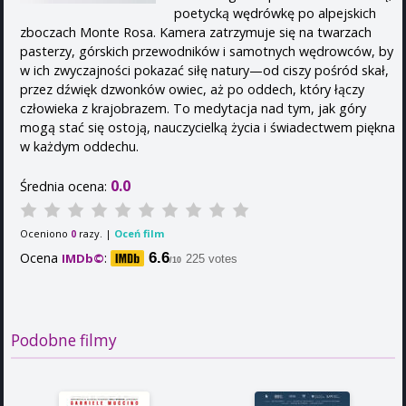
poetycką wędrówkę po alpejskich
zboczach Monte Rosa. Kamera zatrzymuje się na twarzach
pasterzy, górskich przewodników i samotnych wędrowców, by
w ich zwyczajności pokazać siłę natury—od ciszy pośród skał,
przez dźwięk dzwonków owiec, aż po oddech, który łączy
człowieka z krajobrazem. To medytacja nad tym, jak góry
mogą stać się ostoją, nauczycielką życia i świadectwem piękna
w każdym oddechu.
0.0
Średnia ocena:
Oceniono
razy. |
Oceń film
0
Ocena
:
6.6
IMDb©
225 votes
/10
Podobne filmy