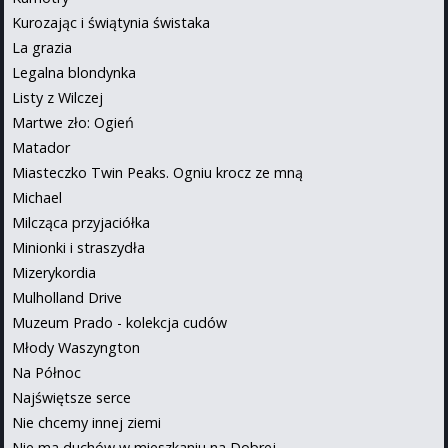
Kurozając i świątynia świstaka
La grazia
Legalna blondynka
Listy z Wilczej
Martwe zło: Ogień
Matador
Miasteczko Twin Peaks. Ogniu krocz ze mną
Michael
Milcząca przyjaciółka
Minionki i straszydła
Mizerykordia
Mulholland Drive
Muzeum Prado - kolekcja cudów
Młody Waszyngton
Na Północ
Najświętsze serce
Nie chcemy innej ziemi
Nie ma duchów w mieszkaniu na Dobrej