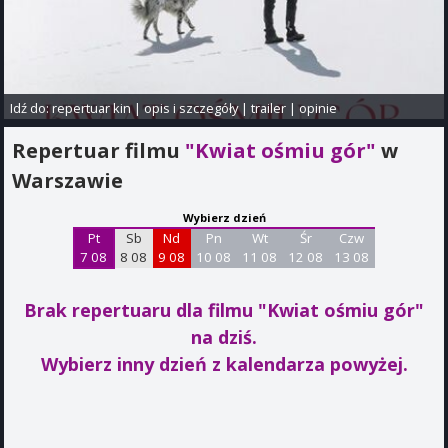
Idź do:
repertuar kin
|
opis i szczegóły
|
trailer
|
opinie
Repertuar filmu
"Kwiat ośmiu gór"
w
Warszawie
Wybierz dzień
Pt
Sb
Nd
Pn
Wt
Śr
Czw
7 08
8 08
9 08
10 08
11 08
12 08
13 08
Brak repertuaru dla filmu "Kwiat ośmiu gór"
na dziś.
Wybierz inny dzień z kalendarza powyżej.