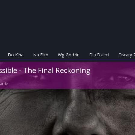
Do Kina
Na Film
Wg Godzin
Dla Dzieci
Oscary 
sible - The Final Reckoning
arrie