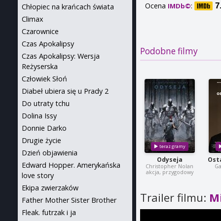
Ocena
:
7
IMDb©
Chłopiec na krańcach świata
Climax
Czarownice
Czas Apokalipsy
Podobne filmy
Czas Apokalipsy: Wersja
Reżyserska
Człowiek Słoń
Diabeł ubiera się u Prady 2
Do utraty tchu
Dolina Issy
Donnie Darko
Drugie życie
Dzień objawienia
Odyseja
Osta
Edward Hopper. Amerykańska
Christopher Nolan
Ga
akcja, przygodowy
love story
Ekipa zwierzaków
Trailer filmu:
Mi
Father Mother Sister Brother
Fleak. futrzak i ja