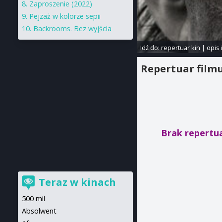
Zaproszenie (2022)
Pejzaż w kolorze sepii
Backrooms. Bez wyjścia
Idź do:
repertuar kin
|
opis 
Repertuar film
Brak repertua
Teraz w kinach
500 mil
Absolwent