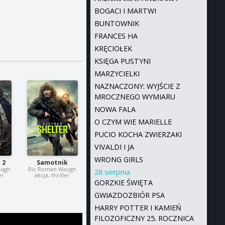
BOGACI I MARTWI
BUNTOWNIK
FRANCES HA
KRĘCIOŁEK
KSIĘGA PUSTYNI
MARZYCIELKI
NAZNACZONY: WYJŚCIE Z
MROCZNEGO WYMIARU
NOWA FALA
O CZYM WIE MARIELLE
PUCIO KOCHA ZWIERZAKI
VIVALDI I JA
WRONG GIRLS
 2
Samotnik
augh
Ric Roman Waugh
28 sierpnia
er
akcja, thriller
GORZKIE ŚWIĘTA
GWIAZDOZBIÓR PSA
HARRY POTTER I KAMIEŃ
FILOZOFICZNY 25. ROCZNICA