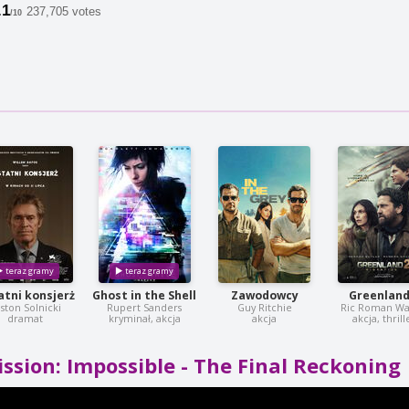
.1
237,705 votes
/10
tni konsjerż
Ghost in the Shell
Zawodowcy
Greenland
ston Solnicki
Rupert Sanders
Guy Ritchie
Ric Roman W
dramat
kryminał, akcja
akcja
akcja, thrill
ssion: Impossible - The Final Reckoning