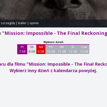
i szczegóły
|
trailer
|
opinie
u
"Mission: Impossible - The Final Reckonin
Wybierz dzień
Pt
Sb
Nd
Pn
Wt
Śr
Czw
7 08
8 08
9 08
10 08
11 08
12 08
13 08
ru dla filmu "Mission: Impossible - The Final Rec
Wybierz inny dzień z kalendarza powyżej.