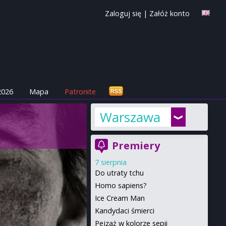
Zaloguj się
|
Załóż konto
2026
Mapa
Patronite
Warszawa
Premiery
7 sierpnia
Do utraty tchu
Homo sapiens?
Ice Cream Man
Kandydaci śmierci
Pejzaż w kolorze sepii