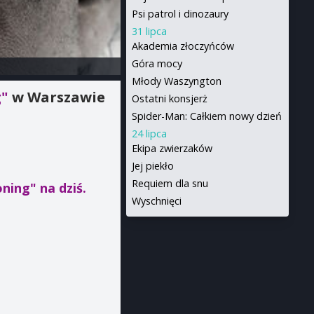
Psi patrol i dinozaury
31 lipca
Akademia złoczyńców
Góra mocy
Młody Waszyngton
g"
w Warszawie
Ostatni konsjerż
Spider-Man: Całkiem nowy dzień
24 lipca
Ekipa zwierzaków
Jej piekło
Requiem dla snu
koning"
na dziś.
Wyschnięci