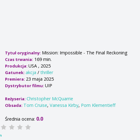
Mission: Impossible - The Final Reckoning
Tytuł oryginalny:
169 min.
Czas trwania:
USA , 2025
Produkcja:
akcja
/
thriller
Gatunek:
23 maja 2025
Premiera:
UIP
Dystrybutor filmu:
Christopher McQuarrie
Reżyseria:
Tom Cruise
,
Vanessa Kirby
,
Pom Klementieff
Obsada:
0.0
Średnia ocena:
m