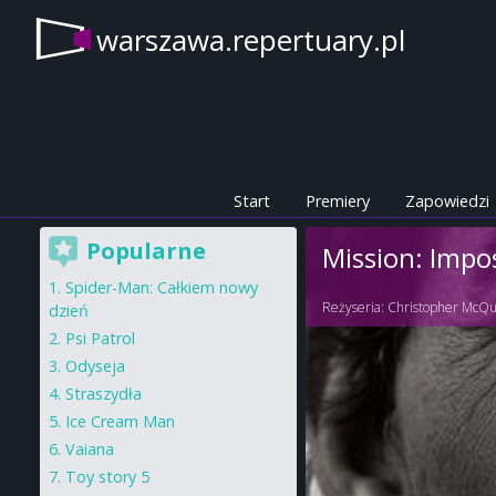
warszawa.repertuary.pl
Start
Premiery
Zapowiedzi
Popularne
Mission: Impos
Spider-Man: Całkiem nowy
Reżyseria:
Christopher McQu
dzień
Psi Patrol
Odyseja
Straszydła
Ice Cream Man
Vaiana
Toy story 5