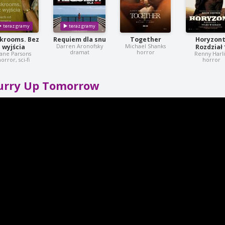
krooms. Bez
Requiem dla snu
Together
Horyzont
Darren Aronofsky
Michael Shanks
wyjścia
Rozdział 
dramat
horror
ane Parsons
Renny Harl
orror, sci-fi
horror
urry Up Tomorrow