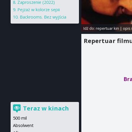
Zaproszenie (2022)
Pejzaż w kolorze sepii
Backrooms. Bez wyjścia
Idź do:
repertuar kin
|
opis 
Repertuar film
Br
Teraz w kinach
500 mil
Absolwent