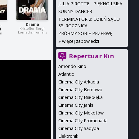
JULIA PIROTTE - PIĘKNO I SIŁA
SUNNY DANCER
TERMINATOR 2: DZIEŃ SĄDU
.
Drama
35. ROCZNICA
Kristoffer Borgli
1
komedia, romans
ZRÓBMY SOBIE PRZERWĘ
in
»
więcej zapowiedzi
Repertuar Kin
Amondo Kino
Atlantic
Cinema City Arkadia
Cinema City Bemowo
Cinema City Białołęka
Cinema City Janki
Cinema City Mokotów
Cinema City Promenada
Cinema City Sadyba
Elektronik