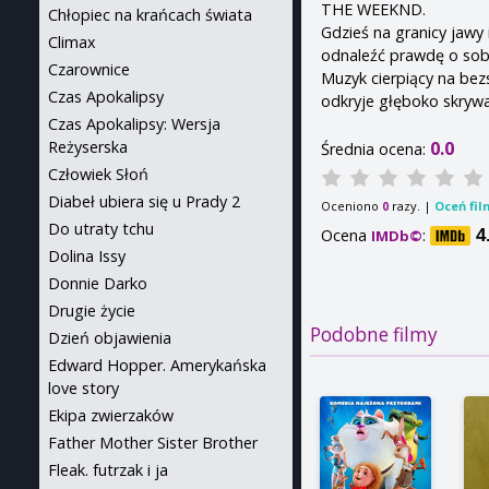
THE WEEKND.
Chłopiec na krańcach świata
Gdzieś na granicy jawy
Climax
odnaleźć prawdę o sob
Czarownice
Muzyk cierpiący na bez
Czas Apokalipsy
odkryje głęboko skryw
Czas Apokalipsy: Wersja
0.0
Reżyserska
Średnia ocena:
Człowiek Słoń
Diabeł ubiera się u Prady 2
Oceniono
razy. |
Oceń fil
0
Do utraty tchu
Ocena
:
4
IMDb©
Dolina Issy
Donnie Darko
Drugie życie
Podobne filmy
Dzień objawienia
Edward Hopper. Amerykańska
love story
Ekipa zwierzaków
Father Mother Sister Brother
Fleak. futrzak i ja