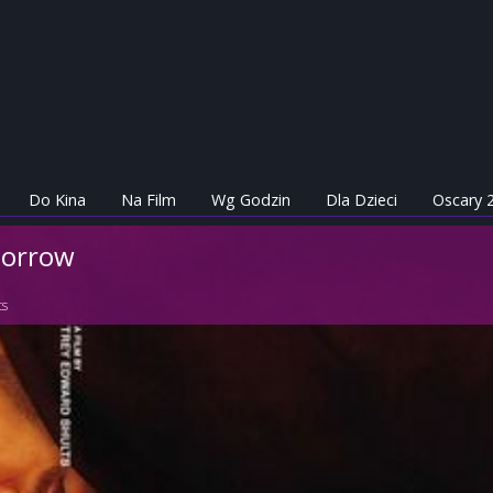
Do Kina
Na Film
Wg Godzin
Dla Dzieci
Oscary 
morrow
ts