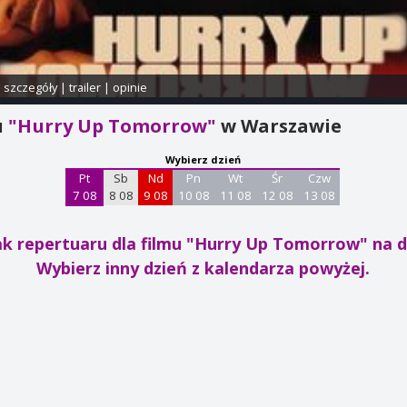
i szczegóły
|
trailer
|
opinie
u
"Hurry Up Tomorrow"
w Warszawie
Wybierz dzień
Pt
Sb
Nd
Pn
Wt
Śr
Czw
7 08
8 08
9 08
10 08
11 08
12 08
13 08
ak repertuaru dla filmu "Hurry Up Tomorrow"
na d
Wybierz inny dzień z kalendarza powyżej.