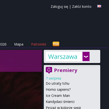
Zaloguj się
|
Załóż konto
2026
Mapa
Patronite
Warszawa
Premiery
7 sierpnia
Do utraty tchu
Homo sapiens?
Ice Cream Man
Kandydaci śmierci
Pejzaż w kolorze sepii