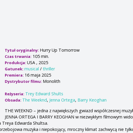
Hurry Up Tomorrow
Tytuł oryginalny:
105 min.
Czas trwania:
USA , 2025
Produkcja:
musical
/
thriller
Gatunek:
16 maja 2025
Premiera:
Monolith
Dystrybutor filmu:
Trey Edward Shults
Reżyseria:
The Weeknd
,
Jenna Ortega
,
Barry Keoghan
Obsada:
THE WEEKND – jedna z największych gwiazd współczesnej muzyk
JENNA ORTEGA I BARRY KEOGHAN w niezwykłym filmowym wido
a Treya Edwarda Shultsa.
przebojowa muzyka i niepokojący, mroczny klimat zachwycą nie tyl