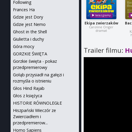
Following
Frances Ha
Gdzie jest Dory
Ekipa zwierzaków
Bac
Gdzie jest Nemo
Caroline Origer
dramat
Ghost in the Shell
K
h
Giulietta i duchy
Góra mocy
Trailer filmu:
H
GORZKIE ŚWIĘTA
Gorzkie święta - pokaz
przedpremierowy
Gołąb przysiadł na gałęzi i
rozmyśla o istnieniu
Głos Hind Rajab
Głos z księżyca
HISTORIE RÓWNOLEGŁE
Hiszpański Wieczór ze
Zwierciadłem i
przedpremierow...
Homo Sapiens