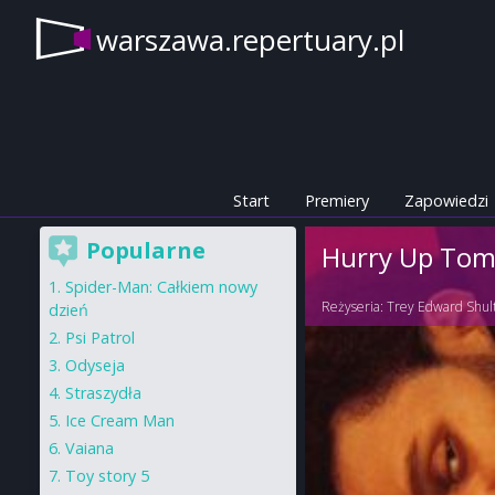
warszawa.repertuary.pl
Start
Premiery
Zapowiedzi
Popularne
Hurry Up To
Spider-Man: Całkiem nowy
Reżyseria:
Trey Edward Shul
dzień
Psi Patrol
Odyseja
Straszydła
Ice Cream Man
Vaiana
Toy story 5