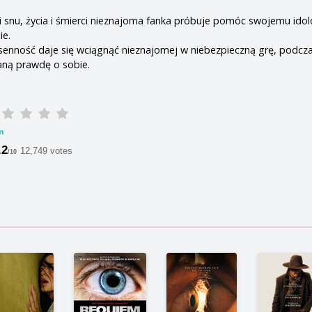
 i snu, życia i śmierci nieznajoma fanka próbuje pomóc swojemu idol
ie.
senność daje się wciągnąć nieznajomej w niebezpieczną grę, podcza
aną prawdę o sobie.
m
.2
12,749 votes
/10