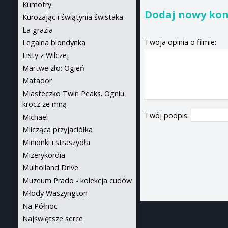
Kumotry
Dodaj nowy ko
Kurozając i świątynia świstaka
La grazia
Twoja opinia o filmie:
Legalna blondynka
Listy z Wilczej
Martwe zło: Ogień
Matador
Miasteczko Twin Peaks. Ogniu
krocz ze mną
Twój podpis:
Michael
Milcząca przyjaciółka
Minionki i straszydła
Mizerykordia
Mulholland Drive
Muzeum Prado - kolekcja cudów
Młody Waszyngton
Na Północ
Najświętsze serce