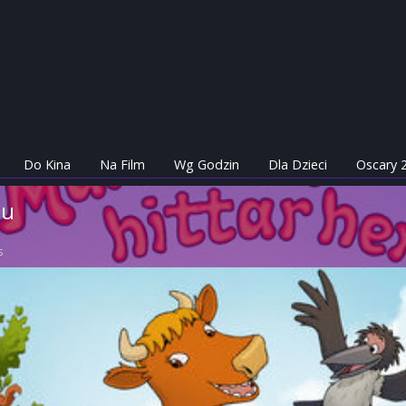
Do Kina
Na Film
Wg Godzin
Dla Dzieci
Oscary 
mu
s