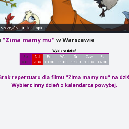
i szczegóły
|
trailer
|
opinie
u
"Zima mamy mu"
w Warszawie
Wybierz dzień
Sb
Nd
Pn
Wt
Śr
Czw
Pt
8 08
9 08
10 08
11 08
12 08
13 08
14 08
Brak repertuaru dla filmu "Zima mamy mu"
na dziś
Wybierz inny dzień z kalendarza powyżej.