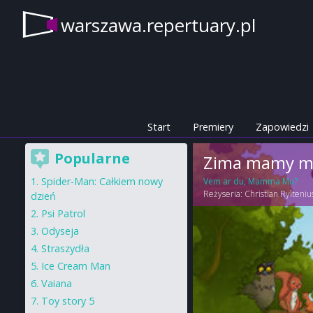
warszawa.repertuary.pl
Start
Premiery
Zapowiedzi
Popularne
Zima mamy 
Spider-Man: Całkiem nowy
Vem ar du, Mamma Mu?
Reżyseria:
Christian Rylteniu
dzień
Psi Patrol
Odyseja
Straszydła
Ice Cream Man
Vaiana
Toy story 5