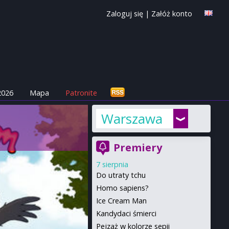
Zaloguj się
|
Załóż konto
2026
Mapa
Patronite
Warszawa
Premiery
7 sierpnia
Do utraty tchu
Homo sapiens?
Ice Cream Man
Kandydaci śmierci
Pejzaż w kolorze sepii