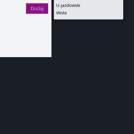
U-jazdowski
Wisła