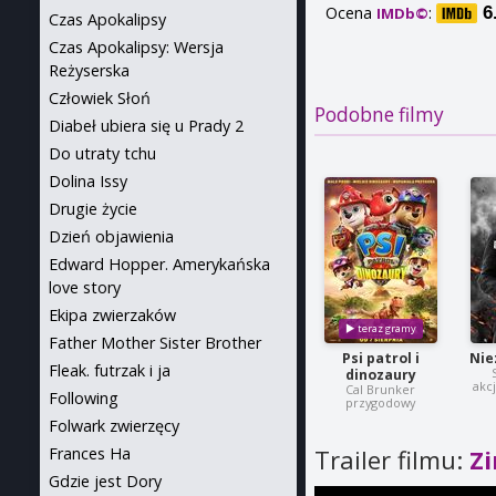
Ocena
:
6
IMDb©
Czas Apokalipsy
Czas Apokalipsy: Wersja
Reżyserska
Człowiek Słoń
Podobne filmy
Diabeł ubiera się u Prady 2
Do utraty tchu
Dolina Issy
Drugie życie
Dzień objawienia
Edward Hopper. Amerykańska
love story
Ekipa zwierzaków
Father Mother Sister Brother
Psi patrol i
Nie
Fleak. futrzak i ja
dinozaury
akc
Cal Brunker
Following
przygodowy
Folwark zwierzęcy
Trailer filmu:
Z
Frances Ha
Gdzie jest Dory