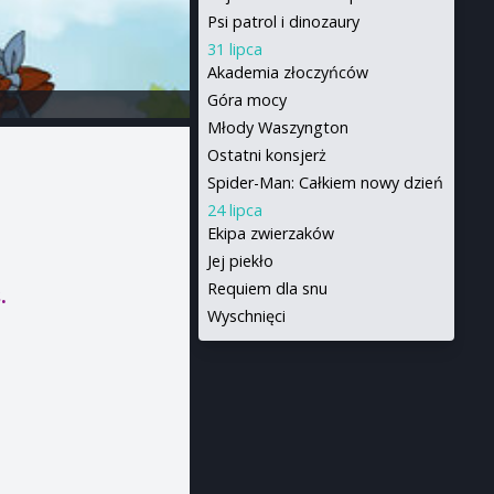
Psi patrol i dinozaury
31 lipca
Akademia złoczyńców
Góra mocy
Młody Waszyngton
Ostatni konsjerż
Spider-Man: Całkiem nowy dzień
24 lipca
Ekipa zwierzaków
Jej piekło
Requiem dla snu
.
Wyschnięci