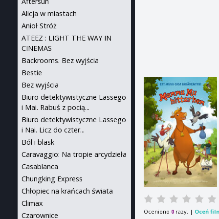
Aftersun
Alicja w miastach
Anioł Stróż
ATEEZ : LIGHT THE WAY IN
CINEMAS
Backrooms. Bez wyjścia
Bestie
Bez wyjścia
Biuro detektywistyczne Lassego
i Mai. Rabuś z pocią...
Biuro detektywistyczne Lassego
i Nai. Licz do czter...
Ból i blask
Caravaggio: Na tropie arcydzieła
Casablanca
Chungking Express
Chłopiec na krańcach świata
Climax
Oceniono
razy. |
Oceń fil
0
Czarownice