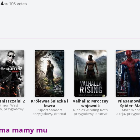
.4
105 votes
/10
zniszczalni 2
Królewna Śnieżka i
Valhalla: Mroczny
Niesamowi
Simon West
łowca
wojownik
Spider-M
ja, przygodowy
Rupert Sanders
Nicolas Winding Refn
Marc Web
przygodowy, dramat
przygodowy, dramat
akcja, przygo
ima mamy mu