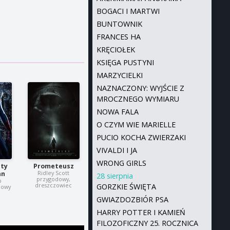
BOGACI I MARTWI
BUNTOWNIK
FRANCES HA
KRĘCIOŁEK
KSIĘGA PUSTYNI
MARZYCIELKI
NAZNACZONY: WYJŚCIE Z
MROCZNEGO WYMIARU
NOWA FALA
O CZYM WIE MARIELLE
PUCIO KOCHA ZWIERZAKI
VIVALDI I JA
WRONG GIRLS
ty
Prometeusz
Ridley Scott
an
28 sierpnia
przygodowy,
b
dreszczowiec
GORZKIE ŚWIĘTA
dowy
GWIAZDOZBIÓR PSA
HARRY POTTER I KAMIEŃ
FILOZOFICZNY 25. ROCZNICA