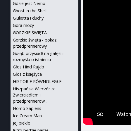
Gdzie jest Nemo
Ghost in the Shell
Giulietta i duchy
Góra mocy
GORZKIE ŚWIĘTA
Gorzkie święta - pokaz
przedpremierowy
Gołąb przysiadł na gałęzi i
rozmyśla o istnieniu
Głos Hind Rajab
Głos z księżyca
HISTORIE RÓWNOLEGŁE
Hiszpański Wieczór ze
Zwierciadłem i
przedpremierow...
Homo Sapiens
Ice Cream Man
Jej piekło
Jutro będzie nasze