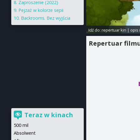
Zaproszenie (2022)
Pejzaż w kolorze sepii
Backrooms. Bez wyjścia
Idź do:
repertuar kin
|
opis 
Repertuar film
Teraz w kinach
500 mil
Absolwent