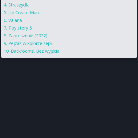
Straszydła
Ice Cream Man
Vaiana
Toy story 5
Zaproszenie (2022)
Pejzaż w kolorze sepii
Backrooms. Bez wyjścia