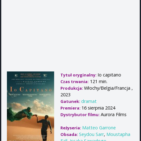
Io capitano
Tytuł oryginalny:
121 min.
Czas trwania:
Włochy/Belgia/Francja ,
Produkcja:
2023
dramat
Gatunek:
16 sierpnia 2024
Premiera:
Aurora Films
Dystrybutor filmu:
Matteo Garrone
Reżyseria:
Seydou Sarr
,
Moustapha
Obsada:
Fall
,
Issaka Sawadogo