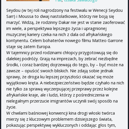
Seydou (w tej roli nagrodzony na festiwalu w Wenecji Seydou
Sarr) i Moussa to dwaj nastolatkowie, którzy nie boją się
marzyć. Widzą, że rodzinny Dakar nie jest w stanie zaoferować
im wiele, a perspektywa lepszego życia i upragnionej
muzycznej kariery czeka na nich z dala od afrykańskiego
kontynentu. Celem bohaterów nowego filmu Matteo Garrone
staje się zatem Europa.
W tajemnicy przed rodzinami chłopcy przygotowują się do
dalekiej podróży. Grają na imprezach, by zebrać niezbędne
środki, i coraz bardziej dojrzewają do tego, by – być może na
zawsze – opuścić swoich bliskich. Nie zdają sobie jednak
sprawy, że droga ku lepszej przyszłości okazać się może
wyjątkowo kręta. A niebezpieczeństwo będzie czyhało na nich
nie tylko za sprawą wyczerpującej przeprawy przez kolejne
afrykańskie kraje, ale i ludzi, którzy z pośredniczenia w
nielegalnym przerzucie imigrantów uczynili swój sposób na
życie.
W chwilami baśniowej konwencji kina drogi włoski twórca
mierzy się z kluczowym problemem dzisiejszego świata,
pokazując perspektywę wykluczonych i oddając głos tym,