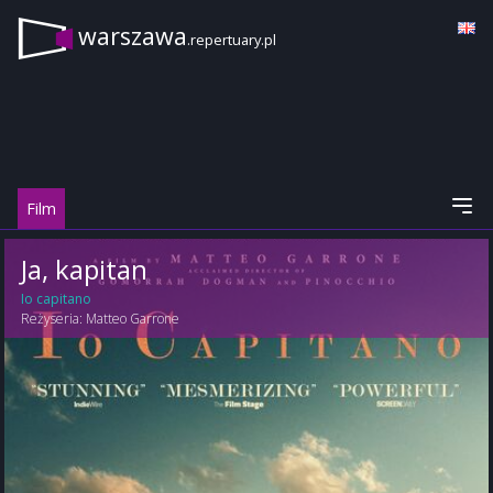
warszawa
.repertuary.pl
Film
Ja, kapitan
Io capitano
Reżyseria:
Matteo Garrone