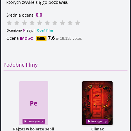
których zwykle się go pozbawia.
0.0
Średnia ocena:
Oceniono
razy. |
Oceń film
0
Ocena
:
7.6
IMDb©
18,135 votes
/10
Podobne filmy
Pe
Pejzaż w kolorze sepii
Climax