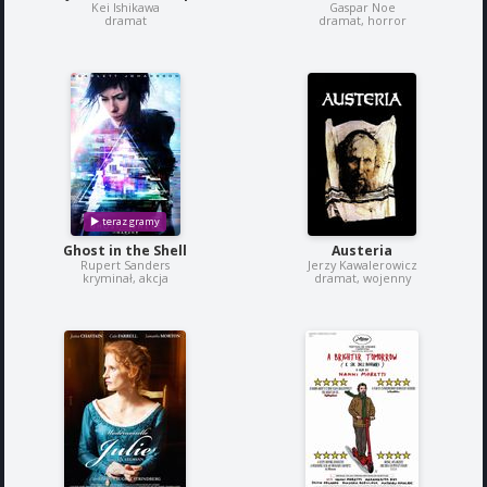
Kei Ishikawa
Gaspar Noe
dramat
dramat, horror
Ghost in the Shell
Austeria
Rupert Sanders
Jerzy Kawalerowicz
kryminał, akcja
dramat, wojenny