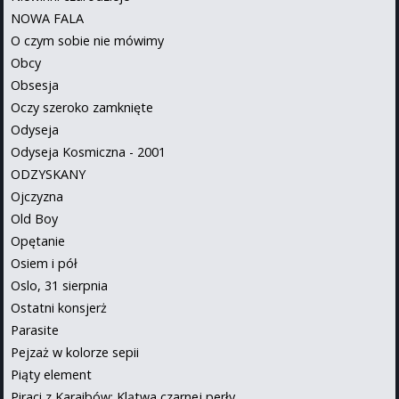
NOWA FALA
O czym sobie nie mówimy
Obcy
Obsesja
Oczy szeroko zamknięte
Odyseja
Odyseja Kosmiczna - 2001
ODZYSKANY
Ojczyzna
Old Boy
Opętanie
Osiem i pół
Oslo, 31 sierpnia
Ostatni konsjerż
Parasite
Pejzaż w kolorze sepii
Piąty element
Piraci z Karaibów: Klątwa czarnej perły