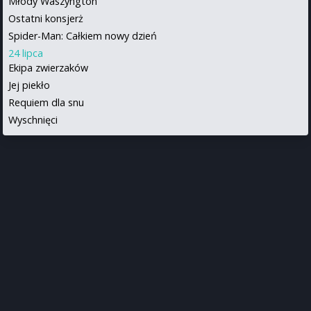
Młody Waszyngton
Ostatni konsjerż
Spider-Man: Całkiem nowy dzień
24 lipca
Ekipa zwierzaków
Jej piekło
Requiem dla snu
Wyschnięci