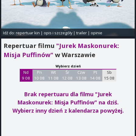
Idź do:
repertuar kin
|
opis i szczegóły
|
trailer
|
opinie
Repertuar filmu
"Jurek Maskonurek:
Misja Puffinów"
w Warszawie
Wybierz dzień
Nd
Pn
Wt
Śr
Czw
Pt
Sb
9 08
10 08
11 08
12 08
13 08
14 08
15 08
Brak repertuaru dla filmu "Jurek
Maskonurek: Misja Puffinów"
na dziś.
Wybierz inny dzień z kalendarza powyżej.