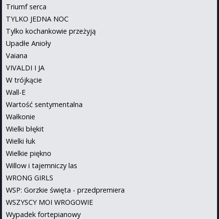
Triumf serca
TYLKO JEDNA NOC
Tylko kochankowie przeżyją
Upadłe Anioły
Vaiana
VIVALDI I JA
W trójkącie
Wall-E
Wartość sentymentalna
Wałkonie
Wielki błękit
Wielki łuk
Wielkie piękno
Willow i tajemniczy las
WRONG GIRLS
WSP: Gorzkie święta - przedpremiera
WSZYSCY MOI WROGOWIE
Wypadek fortepianowy