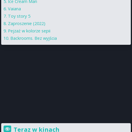
Ice Cream Man
Vaiana
Toy story 5
Zaproszenie (2022)
Pejzaż w kolorze sepii
Backrooms. Bez wyjścia
Teraz w kinach