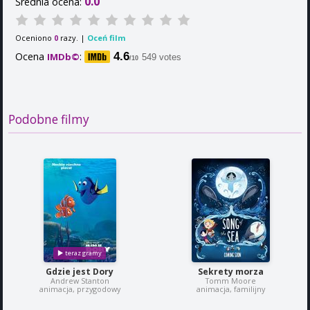
0.0
Średnia ocena:
Oceniono
razy. |
Oceń film
0
Ocena
:
4.6
IMDb©
549 votes
/10
Podobne filmy
Gdzie jest Dory
Sekrety morza
Andrew Stanton
Tomm Moore
animacja, przygodowy
animacja, familijny