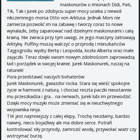
maskonurów o imionach Didi, Pati,
Tik, Tak i Jurek po zdobyciu super mocy ucieka z niewoli
nikczemnego morsa Otto von Arktusa. Jednak Mors nie
zamierza pozwolić im na zabawę i tworzy coraz to nowe
wynalazki, żeby zapanować nad dzielnymi maskonurami i całą
krainą. Nie zwraca przy tym uwagi, że jego maszyny zatruwają
Arktykę. Puffiny muszą walczyć o przyrodę i mieszkańców
Tajgogrodu: wydry Bertę i Leopolda, kozła Alberta oraz małe
zajączki. Teraz dzięki swoim nowym zdolnościom zaprowadzą
ład i porządek w swojej krainie. Jurek Maskonurek, ruszaj na
ratunek!
Pora przedstawić naszych bohaterów
Jurek Maskonurek, gwiazdor rocka. Stara się wieść spokojne
życie w harmonii z naturą. I chociaż reszta paczki nieustannie
mu przeszkadza i gra… na nerwach, Jurek lubi im przewodzić.
Dzięki mocy muzyki może zmieniać się w nieuchwytnego
wojownika ninja.
TIK jest najmniejszy z całej ekipy, Trochę niezdarny, bardzo
naiwny, nieco bojaźliwy ale ma dobre serce. Potrafi
kontrolować siły przyrody, zamrozić wodę, przywołać wiatr czy
wstrzymać burzę.