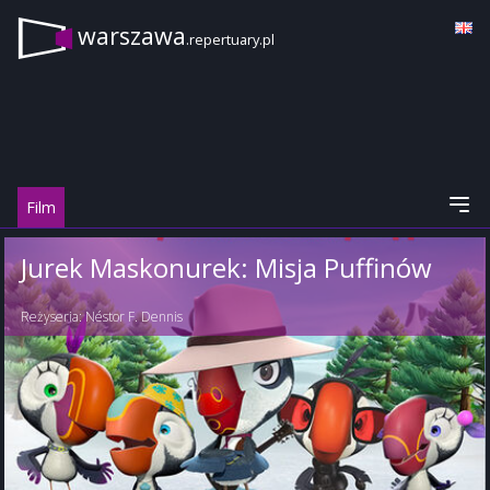
warszawa
.repertuary.pl
Film
Jurek Maskonurek: Misja Puffinów
Reżyseria:
Néstor F. Dennis