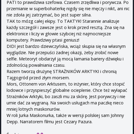
PATI to prawdziwa szefowa. Czasem zrzędliwa i porywcza. Po
przemianie w superbohaterkę nigdy się nie męczy i nikt, ani nic
nie zdoła jej zatrzymać, bo jest super silna.
TAK to mózg całej ekipy. To TAKTYK! Starannie analizuje
każdy szczegół i zawsze jest o krok przed resztą. Zna się na
elektronice i liczy w głowie szybciej niż najmocniejsze
komputery. Prawdziwy ptasi geniusz!
DIDI jest bardzo dziewczyńska, wciąż skupia się na własnym
wyglądzie. Nie przepuści żadnej okazji, żeby zrobić nowe
selfie. Meteoryt obdarzył ją mocą łamania bariery dźwięku i
zdolnością powalniania czasu.
Razem tworzą drużynę STRAŻNIKÓW ARKTYKI i chronią
Tajgogród przed złym morsem.
Mors, Ottonem von Arktusem, to inżynier, który chce stopić
lodowce i przyspieszyć globalne ocieplenie. Chce też wyłapać
Strażników Arktyki, bo zaszli mu za skórę. Jest porywczy i nie
umie dać za wygraną. Na swoich usługach ma paczkę nieco
mniej lotnych maskonurów.
W roli Jurka Maskonurka, także w wersji polskiej sam Johnny
Depp. Narratorem filmu jest Cezary Pazura.