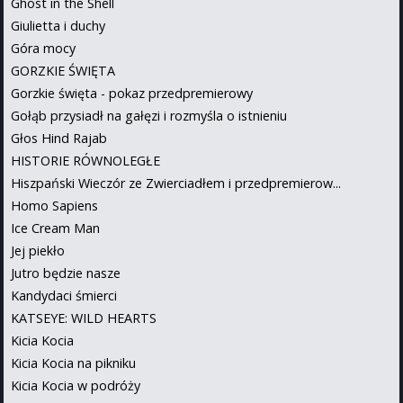
Ghost in the Shell
Giulietta i duchy
Góra mocy
GORZKIE ŚWIĘTA
Gorzkie święta - pokaz przedpremierowy
Gołąb przysiadł na gałęzi i rozmyśla o istnieniu
Głos Hind Rajab
HISTORIE RÓWNOLEGŁE
Hiszpański Wieczór ze Zwierciadłem i przedpremierow...
Homo Sapiens
Ice Cream Man
Jej piekło
Jutro będzie nasze
Kandydaci śmierci
KATSEYE: WILD HEARTS
Kicia Kocia
Kicia Kocia na pikniku
Kicia Kocia w podróży