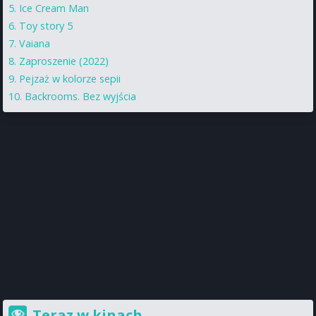
Ice Cream Man
Toy story 5
Vaiana
Zaproszenie (2022)
Pejzaż w kolorze sepii
Backrooms. Bez wyjścia
Teraz w kinach