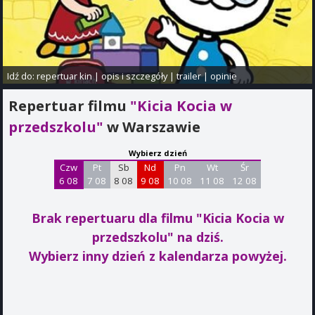
Idź do:
repertuar kin
|
opis i szczegóły
|
trailer
|
opinie
Repertuar filmu
"Kicia Kocia w
przedszkolu"
w Warszawie
Wybierz dzień
Czw
Pt
Sb
Nd
Pn
Wt
Śr
6 08
7 08
8 08
9 08
10 08
11 08
12 08
Brak repertuaru dla filmu "Kicia Kocia w
przedszkolu"
na dziś.
Wybierz inny dzień z kalendarza powyżej.