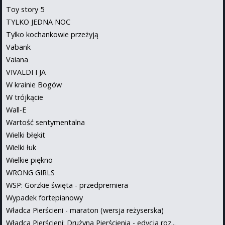
Toy story 5
TYLKO JEDNA NOC
Tylko kochankowie przeżyją
Vabank
Vaiana
VIVALDI I JA
W krainie Bogów
W trójkącie
Wall-E
Wartość sentymentalna
Wielki błękit
Wielki łuk
Wielkie piękno
WRONG GIRLS
WSP: Gorzkie święta - przedpremiera
Wypadek fortepianowy
Władca Pierścieni - maraton (wersja reżyserska)
Władca Pierścieni: Drużyna Pierścienia - edycja roz...