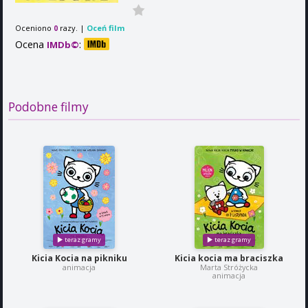
Oceniono
razy. |
Oceń film
0
Ocena
:
IMDb©
Podobne filmy
Kicia Kocia na pikniku
Kicia kocia ma braciszka
animacja
Marta Stróżycka
animacja