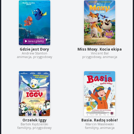
Gdzie jest Dory
Miss Moxy. Kocia ekipa
Andrew Stanton
Vincent Bal
animacja, przygodowy
przygodowy, animacja
Orzełek Iggy
Basia. Radzę sobie!
Bartek Kędzierski
Marcin Wasilewski
familijny, przygodowy
familijny, animacja