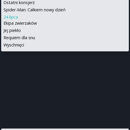
Ostatni konsjerż
Spider-Man: Całkiem nowy dzień
24 lipca
Ekipa zwierzaków
Jej piekło
Requiem dla snu
Wyschnięci