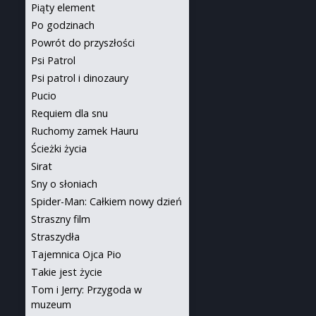
Piąty element
Po godzinach
Powrót do przyszłości
Psi Patrol
Psi patrol i dinozaury
Pucio
Requiem dla snu
Ruchomy zamek Hauru
Ścieżki życia
Sirat
Sny o słoniach
Spider-Man: Całkiem nowy dzień
Straszny film
Straszydła
Tajemnica Ojca Pio
Takie jest życie
Tom i Jerry: Przygoda w
muzeum