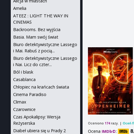
Alicja w miastach
Amelia
ATEEZ : LIGHT THE WAY IN
CINEMAS
Backrooms. Bez wyjścia
Basia. Mam swój świat
Biuro detektywistyczne Lassego
i Mai. Rabuś z pocią...
Biuro detektywistyczne Lassego
i Nai. Licz do czter...
Ból i blask
Casablanca
Chłopiec na krańcach świata
Cinema Paradiso
Climax
Czarownice
Czas Apokalipsy: Wersja
Reżyserska
Oceniono
razy. |
Oceń f
174
Diabeł ubiera się u Prady 2
Ocena
:
8
IMDb©