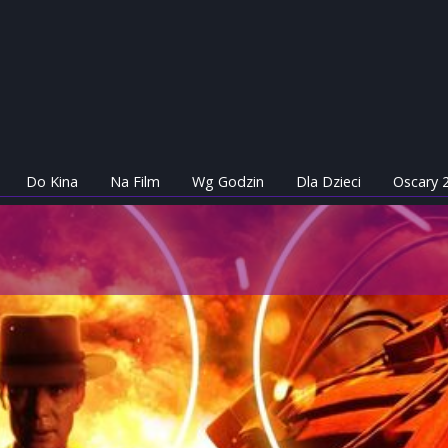
Do Kina
Na Film
Wg Godzin
Dla Dzieci
Oscary 
n