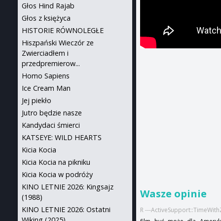
Głos Hind Rajab
Głos z księżyca
HISTORIE RÓWNOLEGŁE
Hiszpański Wieczór ze
Zwierciadłem i
przedpremierow...
Homo Sapiens
Ice Cream Man
Jej piekło
Jutro będzie nasze
Kandydaci śmierci
KATSEYE: WILD HEARTS
Kicia Kocia
Kicia Kocia na pikniku
Kicia Kocia w podróży
KINO LETNIE 2026: Kingsajz
Wasze opinie
(1988)
KINO LETNIE 2026: Ostatni
R ---ActiveSupport::TimeWit
Wiking (2025)