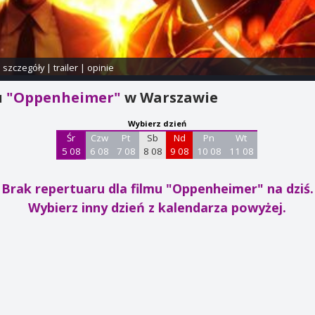
i szczegóły
|
trailer
|
opinie
u
"Oppenheimer"
w Warszawie
Wybierz dzień
Śr
Czw
Pt
Sb
Nd
Pn
Wt
5 08
6 08
7 08
8 08
9 08
10 08
11 08
Brak repertuaru dla filmu "Oppenheimer"
na dziś.
Wybierz inny dzień z kalendarza powyżej.