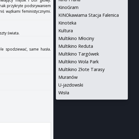
wiający mętlik i ból głowy.
ednak przykryte podsrywaniem
KinoGram
iś wątkami feministycznymi.
KINOkawiarna Stacja Falenica
Kinoteka
Kultura
szty świata.
Multikino Młociny
Multikino Reduta
ele spodziewać, same hasła.
Multikino Targówek
Multikino Wola Park
Multikino Złote Tarasy
Muranów
U-jazdowski
Wisła