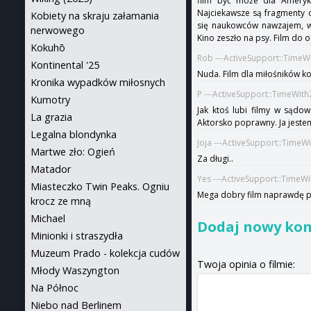
film być może dla Amerykan
Najciekawsze są fragmenty o
Kobiety na skraju załamania
się naukowców nawzajem, wą
nerwowego
Kino zeszło na psy. Film do 
Kokuhō
Rob ---ActiveSupport::TimeW
Kontinental '25
Nuda. Film dla miłośników kom
Kronika wypadków miłosnych
P ---ActiveSupport::TimeWit
Kumotry
Jak ktoś lubi filmy w sądo
La grazia
Aktorsko poprawny. Ja jest
Legalna blondynka
Joja ---ActiveSupport::TimeW
Martwe zło: Ogień
Za długi..
Matador
Yes ---ActiveSupport::TimeW
Miasteczko Twin Peaks. Ogniu
Mega dobry film naprawdę 
krocz ze mną
Michael
Dodaj nowy ko
Minionki i straszydła
Muzeum Prado - kolekcja cudów
Twoja opinia o filmie:
Młody Waszyngton
Na Północ
Niebo nad Berlinem