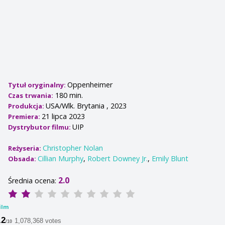
Oppenheimer
Tytuł oryginalny:
180 min.
Czas trwania:
USA/Wlk. Brytania , 2023
Produkcja:
21 lipca 2023
Premiera:
UIP
Dystrybutor filmu:
Christopher Nolan
Reżyseria:
Cillian Murphy
,
Robert Downey Jr.
,
Emily Blunt
Obsada:
2.0
Średnia ocena:
ilm
.2
1,078,368 votes
/10