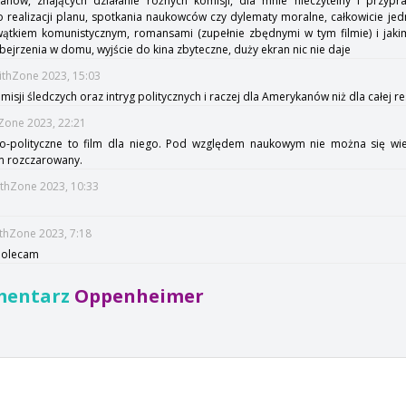
ów, znających działanie różnych komisji, dla mnie nieczytelny i przypra
 realizacji planu, spotkania naukowców czy dylematy moralne, całkowicie j
tkiem komunistycznym, romansami (zupełnie zbędnymi w tym filmie) i jakim
obejrzenia w domu, wyjście do kina zbyteczne, duży ekran nic nie daje
ithZone 2023, 15:03
isji śledczych oraz intryg politycznych i raczej dla Amerykanów niż dla całej re
hZone 2023, 22:21
wo-polityczne to film dla niego. Pod względem naukowym nie można się wi
em rozczarowany.
ithZone 2023, 10:33
ithZone 2023, 7:18
polecam
mentarz
Oppenheimer