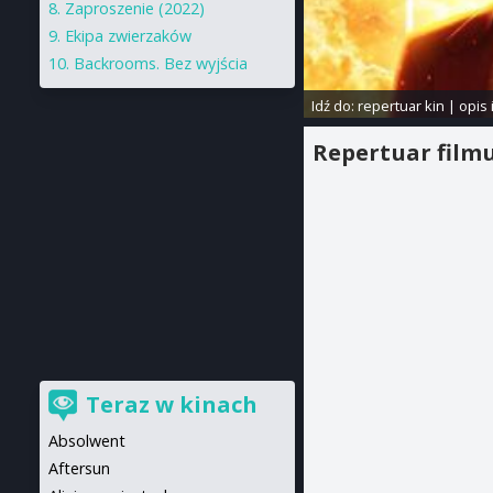
Zaproszenie (2022)
Ekipa zwierzaków
Backrooms. Bez wyjścia
Idź do:
repertuar kin
|
opis 
Repertuar film
Teraz w kinach
Absolwent
Aftersun