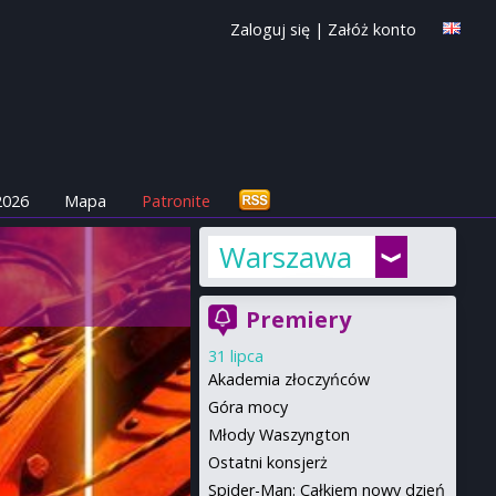
Zaloguj się
|
Załóż konto
2026
Mapa
Patronite
Warszawa
Premiery
31 lipca
Akademia złoczyńców
Góra mocy
Młody Waszyngton
Ostatni konsjerż
Spider-Man: Całkiem nowy dzień