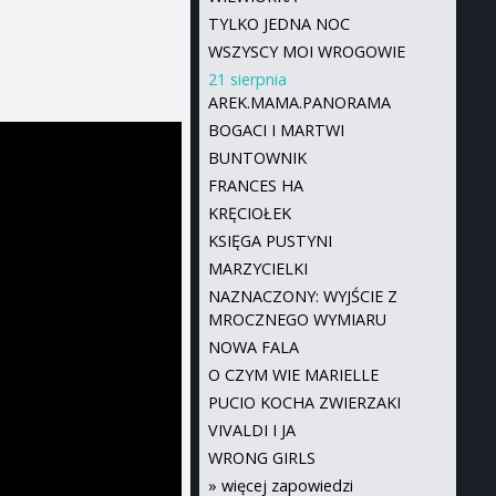
TYLKO JEDNA NOC
WSZYSCY MOI WROGOWIE
21 sierpnia
AREK.MAMA.PANORAMA
BOGACI I MARTWI
BUNTOWNIK
FRANCES HA
KRĘCIOŁEK
KSIĘGA PUSTYNI
MARZYCIELKI
NAZNACZONY: WYJŚCIE Z
MROCZNEGO WYMIARU
NOWA FALA
O CZYM WIE MARIELLE
PUCIO KOCHA ZWIERZAKI
VIVALDI I JA
WRONG GIRLS
»
więcej zapowiedzi