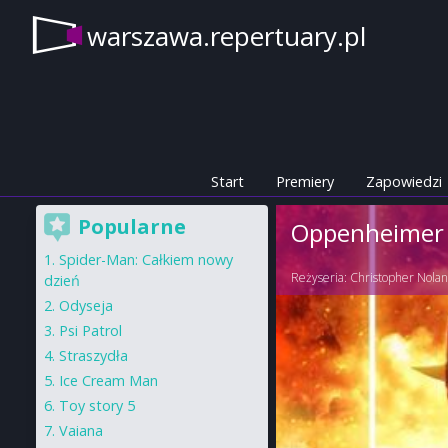
warszawa.repertuary.pl
Start
Premiery
Zapowiedzi
Popularne
Oppenheimer
Spider-Man: Całkiem nowy
Reżyseria:
Christopher Nola
dzień
Odyseja
Psi Patrol
Straszydła
Ice Cream Man
Toy story 5
Vaiana