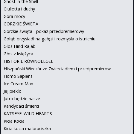
Ghost in the Shell
Giulietta i duchy
Góra mocy
GORZKIE ŚWIĘTA
Gorzkie święta - pokaz przedpremierowy
Gołąb przysiadł na gałęzi i rozmyśla o istnieniu
Głos Hind Rajab
Głos z księżyca
HISTORIE RÓWNOLEGŁE
Hiszpański Wieczór ze Zwierciadłem i przedpremierow...
Homo Sapiens
Ice Cream Man
Jej piekło
Jutro będzie nasze
Kandydaci śmierci
KATSEYE: WILD HEARTS
Kicia Kocia
Kicia kocia ma braciszka