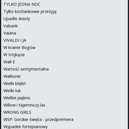
TYLKO JEDNA NOC
Tylko kochankowie przeżyją
Upadłe Anioły
Vabank
Vaiana
VIVALDI I JA
W krainie Bogów
W trójkącie
Wall-E
Wartość sentymentalna
Wałkonie
Wielki błękit
Wielki łuk
Wielkie piękno
Willow i tajemniczy las
WRONG GIRLS
WSP: Gorzkie święta - przedpremiera
Wypadek fortepianowy