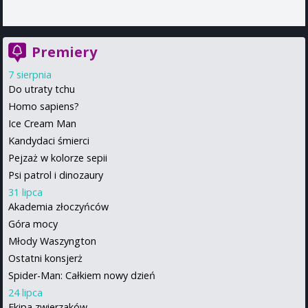
Premiery
7 sierpnia
Do utraty tchu
Homo sapiens?
Ice Cream Man
Kandydaci śmierci
Pejzaż w kolorze sepii
Psi patrol i dinozaury
31 lipca
Akademia złoczyńców
Góra mocy
Młody Waszyngton
Ostatni konsjerż
Spider-Man: Całkiem nowy dzień
24 lipca
Ekipa zwierzaków