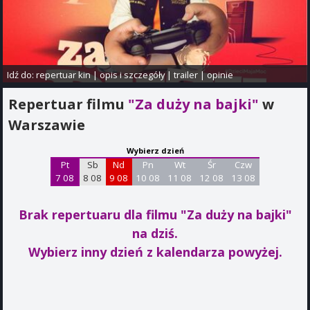
Idź do:
repertuar kin
|
opis i szczegóły
|
trailer
|
opinie
Repertuar filmu
"Za duży na bajki"
w
Warszawie
Wybierz dzień
Pt
Sb
Nd
Pn
Wt
Śr
Czw
7 08
8 08
9 08
10 08
11 08
12 08
13 08
Brak repertuaru dla filmu "Za duży na bajki"
na dziś.
Wybierz inny dzień z kalendarza powyżej.