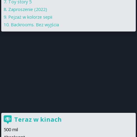
Toy story 5
Zaproszenie (2022)
Pejzaż w kolorze sepii
Backrooms. Bez wyjścia
Teraz w kinach
500 mil