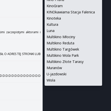
KinoGram
KINOkawiarna Stacja Falenica
Kinoteka
Kultura
Luna
imi zaczepistymi aktorami i
Multikino Młociny
Multikino Reduta
Multikino Targówek
IŁ O ADRES TEJ STRONKI LUB
Multikino Wola Park
Multikino Złote Tarasy
Muranów
U-jazdowski
D:D:D:D:D:D:D:D:D:D:D:D:D
Wisła