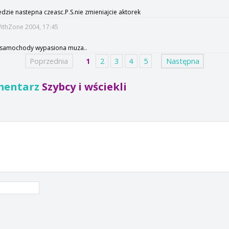
edzie nastepna czeasc.P.S.nie zmieniajcie aktorek
WithZone 2004, 17:45
er samochody wypasiona muza..
Poprzednia
1
2
3
4
5
Następna
mentarz
Szybcy i wściekli