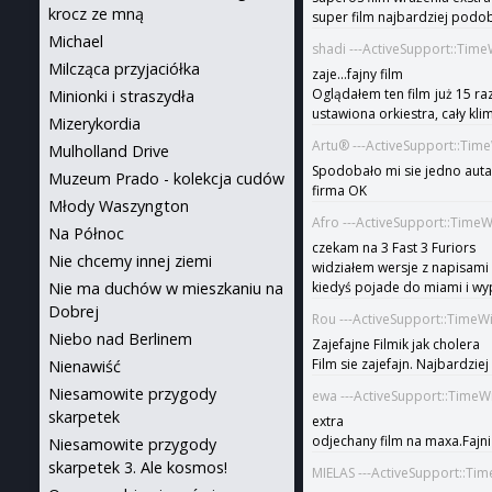
krocz ze mną
super film najbardziej podo
Michael
shadi ---ActiveSupport::Tim
Milcząca przyjaciółka
zaje...fajny film
Oglądałem ten film już 15 ra
Minionki i straszydła
ustawiona orkiestra, cały klim
Mizerykordia
Artu® ---ActiveSupport::Tim
Mulholland Drive
Spodobało mi sie jedno auta mi
Muzeum Prado - kolekcja cudów
firma OK
Młody Waszyngton
Afro ---ActiveSupport::Time
Na Północ
czekam na 3 Fast 3 Furiors
Nie chcemy innej ziemi
widziałem wersje z napisami z
Nie ma duchów w mieszkaniu na
kiedyś pojade do miami i wy
Dobrej
Rou ---ActiveSupport::TimeW
Niebo nad Berlinem
Zajefajne Filmik jak cholera
Film sie zajefajn. Najbardzie
Nienawiść
Niesamowite przygody
ewa ---ActiveSupport::TimeW
skarpetek
extra
odjechany film na maxa.Fajni 
Niesamowite przygody
skarpetek 3. Ale kosmos!
MIELAS ---ActiveSupport::Ti