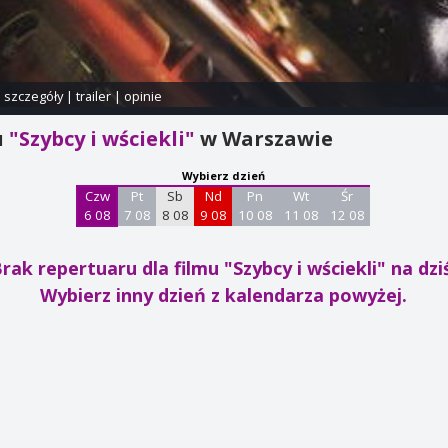
i szczegóły
|
trailer
|
opinie
u
"Szybcy i wściekli"
w Warszawie
Wybierz dzień
Czw
Pt
Sb
Nd
Pn
Wt
Śr
6 08
7 08
8 08
9 08
10 08
11 08
12 08
rak repertuaru dla filmu "Szybcy i wściekli"
na dzi
Wybierz inny dzień z kalendarza powyżej.