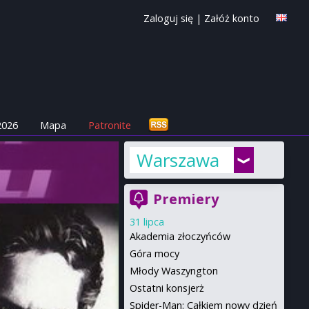
Zaloguj się
|
Załóż konto
2026
Mapa
Patronite
Warszawa
Premiery
31 lipca
Akademia złoczyńców
Góra mocy
Młody Waszyngton
Ostatni konsjerż
Spider-Man: Całkiem nowy dzień