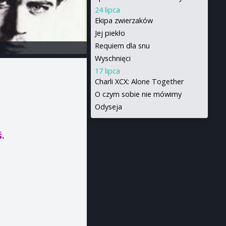
24 lipca
Ekipa zwierzaków
Jej piekło
Requiem dla snu
Wyschnięci
17 lipca
Charli XCX: Alone Together
O czym sobie nie mówimy
Odyseja
ś.