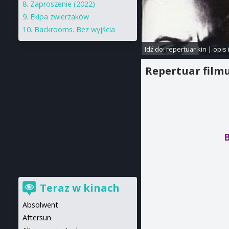
Zaproszenie (2022)
Ekipa zwierzaków
Backrooms. Bez wyjścia
Idź do:
repertuar kin
|
opis 
Repertuar film
B
Teraz w kinach
Absolwent
Aftersun