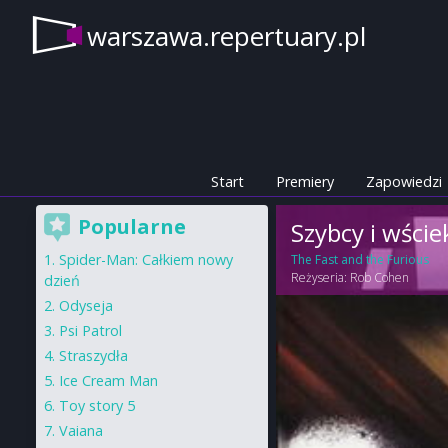
warszawa.repertuary.pl
Start
Premiery
Zapowiedzi
Popularne
Szybcy i wściek
Spider-Man: Całkiem nowy
The Fast and the Furious
Reżyseria:
Rob Cohen
dzień
Odyseja
Psi Patrol
Straszydła
Ice Cream Man
Toy story 5
Vaiana