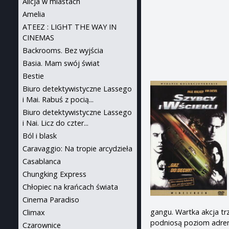
Alicja w miastach
Amelia
ATEEZ : LIGHT THE WAY IN
CINEMAS
Backrooms. Bez wyjścia
Basia. Mam swój świat
Bestie
Biuro detektywistyczne Lassego
i Mai. Rabuś z pocią...
Biuro detektywistyczne Lassego
i Nai. Licz do czter...
Ból i blask
Caravaggio: Na tropie arcydzieła
Casablanca
Chungking Express
Chłopiec na krańcach świata
Cinema Paradiso
gangu. Wartka akcja t
Climax
podniosą poziom adren
Czarownice