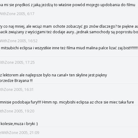
ba mi sie prędkoś z jaką jeżdżą to właśnie powód mojego updobania do filmu
eWithZone 2005, 6:17
zy co naj mniej, ale wciąż mam ochote zobaczyć go znów dlaczego? te piękne a
acik zwiążany z wyścigami też dodaje aury...jednak samochody są poprostu boskie...
eWithZone 2005, 16:52
tsubichi eclipsa i wszystkie inne też filma miud malina palce lizać zaj.bistY!!!!!!
WithZone 2005, 17:25
 lektorem ale najlepsze bylo na canal+ ten skyline jest piękny
przedze Brayana !!!
ithZone 2005, 16:31
j mnisie podobaja fury!!!! Hmm np. micybishi eclipsa az chce sie miec taka fure
ithZone 2005, 19:20
kolesie,muza i bryki :)
meWithZone 2005, 21:09