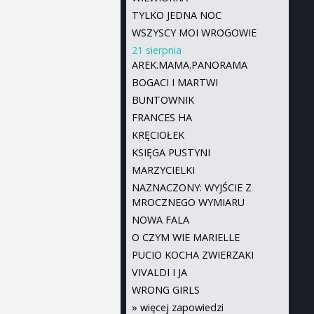
TYLKO JEDNA NOC
WSZYSCY MOI WROGOWIE
21 sierpnia
AREK.MAMA.PANORAMA
BOGACI I MARTWI
BUNTOWNIK
FRANCES HA
KRĘCIOŁEK
KSIĘGA PUSTYNI
MARZYCIELKI
NAZNACZONY: WYJŚCIE Z
MROCZNEGO WYMIARU
NOWA FALA
O CZYM WIE MARIELLE
PUCIO KOCHA ZWIERZAKI
VIVALDI I JA
WRONG GIRLS
»
więcej zapowiedzi