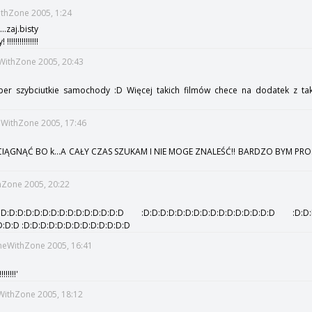
ithZone 2005, 1:24
......zaj.bisty
!!!!!!!!!!!!!!!
eWithZone 2005, 20:43
Super szybciutkie samochody :D Więcej takich filmów chece na dodatek z tak
meWithZone 2005, 17:46
CIĄGNĄĆ BO k...A CAŁY CZAS SZUKAM I NIE MOGE ZNALEŚĆ!! BARDZO BYM PROS
thZone 2005, 20:22
:D:D:D:D:D:D:D:D:D:D:D:D :D:D:D:D:D:D:D:D:D:D:D:D:D:D:D:D :D:D:D:
D:D:D :D:D:D:D:D:D:D:D:D:D:D:D:D
meWithZone 2005, 16:41
!!!!!'
eWithZone 2005, 18:12