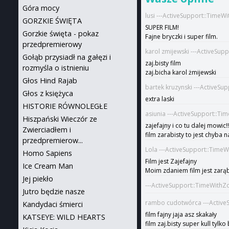
Góra mocy
lusi ---ActiveSupport::TimeW
GORZKIE ŚWIĘTA
SUPER FILM!
Gorzkie święta - pokaz
Fajne bryczki i super film.
przedpremierowy
karol zmijewski ---ActiveSup
Gołąb przysiadł na gałęzi i
zaj.bisty film
rozmyśla o istnieniu
zaj.bicha karol żmijewski
Głos Hind Rajab
bartek kruzynski ---ActiveSu
Głos z księżyca
extra laski
HISTORIE RÓWNOLEGŁE
asiunia ---ActiveSupport::Ti
Hiszpański Wieczór ze
zajefajny i co tu dalej mowic!!
Zwierciadłem i
film zarabisty to jest chy
przedpremierow...
Lola ---ActiveSupport::Time
Homo Sapiens
Film jest Zajefajny
Ice Cream Man
Moim zdaniem film jest zarąb
Jej piekło
---ActiveSupport::TimeWithZ
Jutro będzie nasze
rambo cudotwórca ---Active
Kandydaci śmierci
film fajny jaja asz skakały
KATSEYE: WILD HEARTS
film zaj.bisty super kull tylk