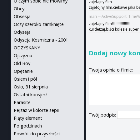
O czym sobie nie mówimy
zajefajny film
zajefojny film.ciekawe jaka b
Obcy
Obsesja
mari ---ActiveSupport::Time
zajefajny film!!!!!!!!!!!!!!!!!!!!
Oczy szeroko zamknięte
kurde!zaj.biści kolesie sup
Odyseja
Odyseja Kosmiczna - 2001
ODZYSKANY
Dodaj nowy ko
Ojczyzna
Old Boy
Twoja opinia o filmie:
Opętanie
Osiem i pół
Oslo, 31 sierpnia
Ostatni konsjerż
Parasite
Pejzaż w kolorze sepii
Twój podpis:
Piąty element
Po godzinach
Powrót do przyszłości