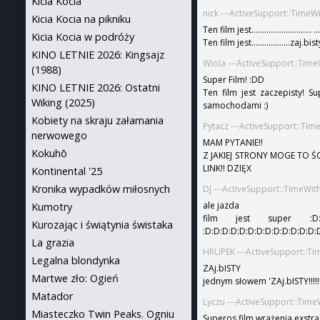
Kicia Kocia
nick ---ActiveSupport::TimeW
Kicia Kocia na pikniku
Ten film jest............................ 
Kicia Kocia w podróży
Ten film jest..................zaj.bisty! 
KINO LETNIE 2026: Kingsajz
Wiola ---ActiveSupport::Tim
(1988)
Super Film! :DD
KINO LETNIE 2026: Ostatni
Ten film jest zaczepisty! 
Wiking (2025)
samochodami :)
Kobiety na skraju załamania
Pytacz ---ActiveSupport::Ti
nerwowego
MAM PYTANIE!!
Kokuhō
Z JAKIEJ STRONY MOGE TO Ś
LINK!! DZIĘX
Kontinental '25
Kronika wypadków miłosnych
DJ ---ActiveSupport::TimeWi
ale jazda
Kumotry
film jest super :D:D:D:D
Kurozając i świątynia świstaka
:D:D:D:D:D:D:D:D:D:D:D:D:D:
La grazia
HRUPEK ---ActiveSupport::Ti
Legalna blondynka
ZAj.bISTY
Martwe zło: Ogień
jednym słowem 'ZAj.bISTY!!!!!!!!
Matador
Lyczu ---ActiveSupport::Tim
Miasteczko Twin Peaks. Ogniu
Superos film wrażenia exstra