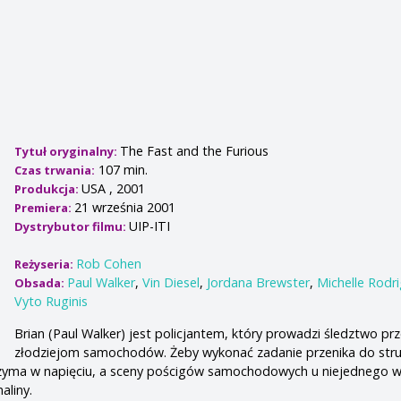
The Fast and the Furious
Tytuł oryginalny:
107 min.
Czas trwania:
USA , 2001
Produkcja:
21 września 2001
Premiera:
UIP-ITI
Dystrybutor filmu:
Rob Cohen
Reżyseria:
Paul Walker
,
Vin Diesel
,
Jordana Brewster
,
Michelle Rodr
Obsada:
Vyto Ruginis
Brian (Paul Walker) jest policjantem, który prowadzi śledztwo pr
złodziejom samochodów. Żeby wykonać zadanie przenika do stru
rzyma w napięciu, a sceny pościgów samochodowych u niejednego w
aliny.