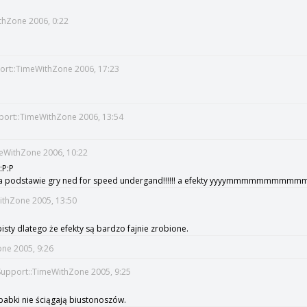
ithZone 2006, 0:22
port::TimeWithZone 2006, 17:23
pport::TimeWithZone 2006, 13:54
meWithZone 2006, 10:22
:P:P
ba na podstawie gry ned for speed undergand!!!!!! a efekty yyyymmmmmmmmmm
WithZone 2005, 13:50
isty dlatego że efekty są bardzo fajnie zrobione.
one 2005, 9:26
Support::TimeWithZone 2005, 9:25
o babki nie ściągają biustonoszów.