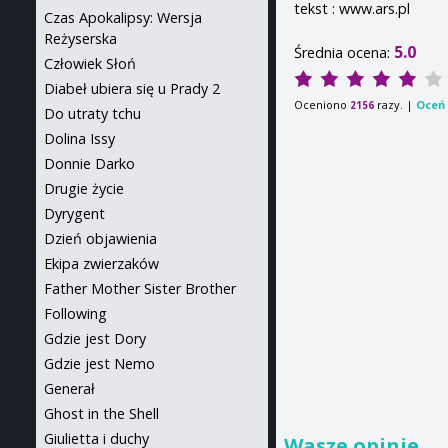
tekst : www.ars.pl
Czas Apokalipsy: Wersja
Reżyserska
5.0
Średnia ocena:
Człowiek Słoń
Diabeł ubiera się u Prady 2
Oceniono
razy. |
Oceń 
2156
Do utraty tchu
Dolina Issy
Donnie Darko
Drugie życie
Dyrygent
Dzień objawienia
Ekipa zwierzaków
Father Mother Sister Brother
Following
Gdzie jest Dory
Gdzie jest Nemo
Generał
Ghost in the Shell
Giulietta i duchy
Wasze opinie