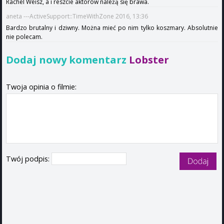
Rachel Weisz, a i reszcie aktorów należą się brawa.
aneta ---ActiveSupport::TimeWithZone 2016, 13:36
Bardzo brutalny i dziwny. Można mieć po nim tylko koszmary. Absolutnie
nie polecam.
Dodaj nowy komentarz
Lobster
Twoja opinia o filmie:
Twój podpis: