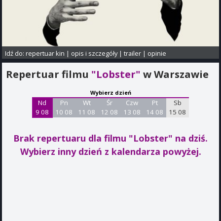
Idź do:
repertuar kin
|
opis i szczegóły
|
trailer
|
opinie
Repertuar filmu
"Lobster"
w Warszawie
Wybierz dzień
Nd
Pn
Wt
Śr
Czw
Pt
Sb
9 08
10 08
11 08
12 08
13 08
14 08
15 08
Brak repertuaru dla filmu "Lobster"
na dziś.
Wybierz inny dzień z kalendarza powyżej.