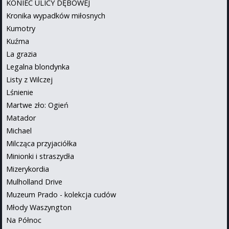
KONIEC ULICY DĘBOWEJ
Kronika wypadków miłosnych
Kumotry
Kuźma
La grazia
Legalna blondynka
Listy z Wilczej
Lśnienie
Martwe zło: Ogień
Matador
Michael
Milcząca przyjaciółka
Minionki i straszydła
Mizerykordia
Mulholland Drive
Muzeum Prado - kolekcja cudów
Młody Waszyngton
Na Północ