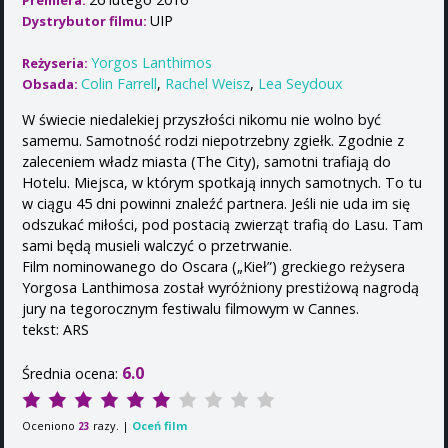
Premiera:
UIP
Dystrybutor filmu:
Yorgos Lanthimos
Reżyseria:
Colin Farrell
,
Rachel Weisz
,
Lea Seydoux
Obsada:
W świecie niedalekiej przyszłości nikomu nie wolno być
samemu. Samotność rodzi niepotrzebny zgiełk. Zgodnie z
zaleceniem władz miasta (The City), samotni trafiają do
Hotelu. Miejsca, w którym spotkają innych samotnych. To tu
w ciągu 45 dni powinni znaleźć partnera. Jeśli nie uda im się
odszukać miłości, pod postacią zwierząt trafią do Lasu. Tam
sami będą musieli walczyć o przetrwanie.
Film nominowanego do Oscara („Kieł”) greckiego reżysera
Yorgosa Lanthimosa został wyróżniony prestiżową nagrodą
jury na tegorocznym festiwalu filmowym w Cannes.
tekst: ARS
6.0
Średnia ocena:
Oceniono
razy. |
Oceń film
23