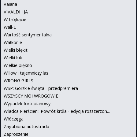
Vaiana
VIVALDI I JA
W trójkącie
Wall-E
Wartość sentymentalna
Wałkonie
Wielki błękit
Wielki łuk
Wielkie piękno
Willow i tajemniczy las
WRONG GIRLS
WSP: Gorzkie święta - przedpremiera
WSZYSCY MOI WROGOWIE
Wypadek fortepianowy
Władca Pierścieni: Powrót króla - edycja rozszerzon...
Włóczęga
Zagubiona autostrada
Zaproszenie