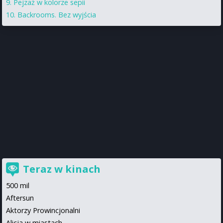
Pejzaż w kolorze sepii
Backrooms. Bez wyjścia
Teraz w kinach
500 mil
Aftersun
Aktorzy Prowincjonalni
Alicja w miastach