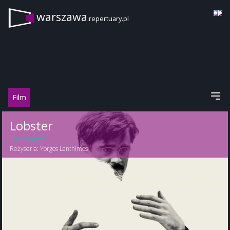
warszawa
.repertuary.pl
Film
Lobster
The Lobster
Reżyseria:
Yorgos Lanthimos