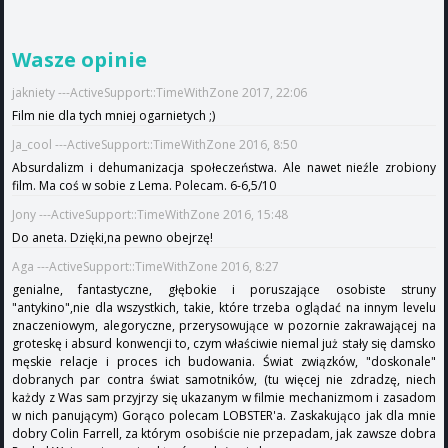
Wasze opinie
jakniety ---ActiveSupport::TimeWithZone 2017, 22:06
Film nie dla tych mniej ogarnietych ;)
Ja_cool ---ActiveSupport::TimeWithZone 2016, 8:50
Absurdalizm i dehumanizacja społeczeństwa. Ale nawet nieźle zrobiony
film. Ma coś w sobie z Lema. Polecam. 6-6,5/10
Jony ---ActiveSupport::TimeWithZone 2016, 15:48
Do aneta. Dzięki,na pewno obejrzę!
Aga ---ActiveSupport::TimeWithZone 2016, 8:27
genialne, fantastyczne, głębokie i poruszające osobiste struny
"antykino",nie dla wszystkich, takie, które trzeba oglądać na innym levelu
znaczeniowym, alegoryczne, przerysowujące w pozornie zakrawającej na
groteskę i absurd konwencji to, czym właściwie niemal już stały się damsko
męskie relacje i proces ich budowania. Świat związków, "doskonale"
dobranych par contra świat samotników, (tu więcej nie zdradzę, niech
każdy z Was sam przyjrzy się ukazanym w filmie mechanizmom i zasadom
w nich panującym) Gorąco polecam LOBSTER'a. Zaskakująco jak dla mnie
dobry Colin Farrell, za którym osobiście nie przepadam, jak zawsze dobra