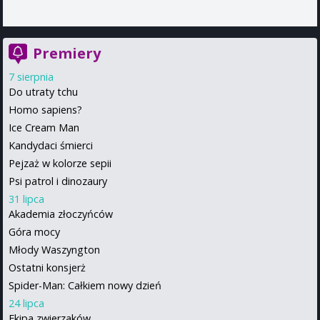
Premiery
7 sierpnia
Do utraty tchu
Homo sapiens?
Ice Cream Man
Kandydaci śmierci
Pejzaż w kolorze sepii
Psi patrol i dinozaury
31 lipca
Akademia złoczyńców
Góra mocy
Młody Waszyngton
Ostatni konsjerż
Spider-Man: Całkiem nowy dzień
24 lipca
Ekipa zwierzaków