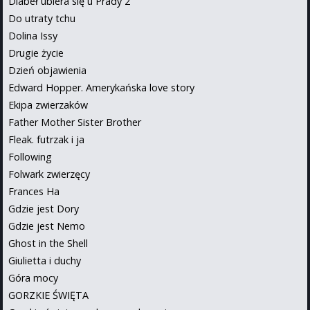
Diabeł ubiera się u Prady 2
Do utraty tchu
Dolina Issy
Drugie życie
Dzień objawienia
Edward Hopper. Amerykańska love story
Ekipa zwierzaków
Father Mother Sister Brother
Fleak. futrzak i ja
Following
Folwark zwierzęcy
Frances Ha
Gdzie jest Dory
Gdzie jest Nemo
Ghost in the Shell
Giulietta i duchy
Góra mocy
GORZKIE ŚWIĘTA