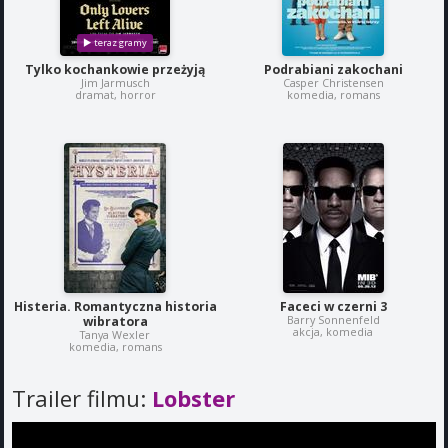
Tylko kochankowie przeżyją
Podrabiani zakochani
Jim Jarmusch
Casper Christensen
dramat, horror
komedia, romans
Histeria. Romantyczna historia
Faceci w czerni 3
Barry Sonnenfeld
wibratora
akcja, komedia
Tanya Wexler
komedia, romans
Trailer filmu:
Lobster