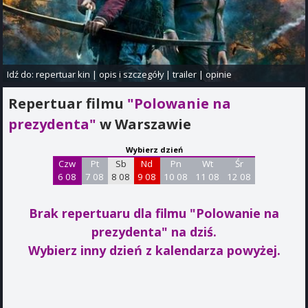
Idź do:
repertuar kin
|
opis i szczegóły
|
trailer
|
opinie
Repertuar filmu
"Polowanie na
prezydenta"
w Warszawie
Wybierz dzień
Czw
Pt
Sb
Nd
Pn
Wt
Śr
6 08
7 08
8 08
9 08
10 08
11 08
12 08
Brak repertuaru dla filmu "Polowanie na
prezydenta"
na dziś.
Wybierz inny dzień z kalendarza powyżej.