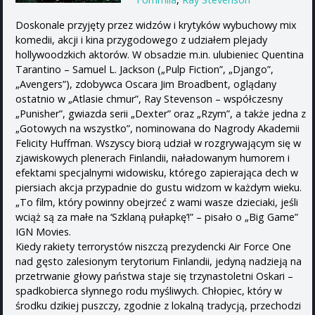
Doskonale przyjęty przez widzów i krytyków wybuchowy mix
komedii, akcji i kina przygodowego z udziałem plejady
hollywoodzkich aktorów. W obsadzie m.in. ulubieniec Quentina
Tarantino – Samuel L. Jackson („Pulp Fiction”, „Django”,
„Avengers”), zdobywca Oscara Jim Broadbent, oglądany
ostatnio w „Atlasie chmur”, Ray Stevenson – współczesny
„Punisher”, gwiazda serii „Dexter” oraz „Rzym”, a także jedna z
„Gotowych na wszystko”, nominowana do Nagrody Akademii
Felicity Huffman. Wszyscy biorą udział w rozgrywającym się w
zjawiskowych plenerach Finlandii, naładowanym humorem i
efektami specjalnymi widowisku, którego zapierająca dech w
piersiach akcja przypadnie do gustu widzom w każdym wieku.
„To film, który powinny obejrzeć z wami wasze dzieciaki, jeśli
wciąż są za małe na ‘Szklaną pułapkę’!” – pisało o „Big Game”
IGN Movies.
Kiedy rakiety terrorystów niszczą prezydencki Air Force One
nad gęsto zalesionym terytorium Finlandii, jedyną nadzieją na
przetrwanie głowy państwa staje się trzynastoletni Oskari –
spadkobierca słynnego rodu myśliwych. Chłopiec, który w
środku dzikiej puszczy, zgodnie z lokalną tradycją, przechodzi