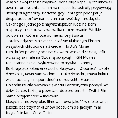
właśnie swój test na męstwo, odnajduje kapsułę ratunkową i
uwalnia prezydenta, zanim na miejsce katastrofy przybywają
uzbrojeni agresorzy. Podczas gdy Pentagon podejmuje
desperackie próby namierzania przywódcy narodu, dla
Oskariego i jednego z najważniejszych ludzi na ziemi
rozpoczyna się prawdziwa walka o przetrwanie. Wielkie
polowanie, które może odmienić losy świata!
Totalny odjazd! Ma szansę, stać się ulubionym filmem
wszystkich chłopców na świecie! – JoBlo’s Movie
Film, który powinny obejrzeć z wami wasze dzieciaki, jeśli
wciąż są za małe na ‘Szklaną pułapkę’! – IGN Movies
Nieustanna akcja i wyluzowana rozrywka – Variety
Rozbrajająca zabawa w duchu klasyków – „Goonies”, „Złote
dziecko” i „Kevin sam w domu”. Dużo śmiechu, masa huku i
wiele radochy z nieporadności dorosłych! – Guardian
Finlandia rzuciła wyzwanie światu! Fantastyczny pomysł. Aż
dziw, że coś takiego powstało dopiero teraz! – TwitchFilm
Sama przyjemność – Indiewire
Klasyczne motywy plus filmowa nowa jakość w efektownej
jeździe bez trzymanki! Znów poczułem się jakbym miał
trzynaście lat – CraveOnline