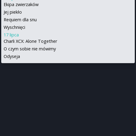
Ekipa zwierzaków
Jej piekło
Requiem dla snu
Wyschnięci
17 lipca
Charli XCX: Alone Together
O czym sobie nie mówimy
Odyseja