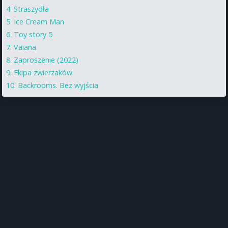
Straszydła
Ice Cream Man
Toy story 5
Vaiana
Zaproszenie (2022)
Ekipa zwierzaków
Backrooms. Bez wyjścia