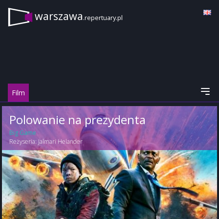
warszawa
.repertuary.pl
Film
Polowanie na prezydenta
Big Game
Reżyseria:
Jalmari Helander