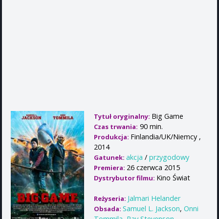
Big Game
Tytuł oryginalny:
90 min.
Czas trwania:
Finlandia/UK/Niemcy ,
Produkcja:
2014
akcja
/
przygodowy
Gatunek:
26 czerwca 2015
Premiera:
Kino Świat
Dystrybutor filmu:
Jalmari Helander
Reżyseria:
Samuel L. Jackson
,
Onni
Obsada:
Tommila
,
Ray Stevenson