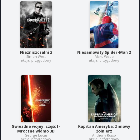
Niezniszczalni 2
Niesamowity Spider-Man 2
Simon West
Marc Webb
akcja, przygodowy
akcja, przygodowy
Gwiezdne wojny: część I -
Kapitan Ameryka: Zimowy
Mroczne widmo 3D
żołnierz
George Lucas
Anthony Russo
akcja, przygodowy
akcja, przygodowy