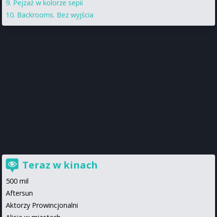
Pejzaż w kolorze sepii
Backrooms. Bez wyjścia
Teraz w kinach
500 mil
Aftersun
Aktorzy Prowincjonalni