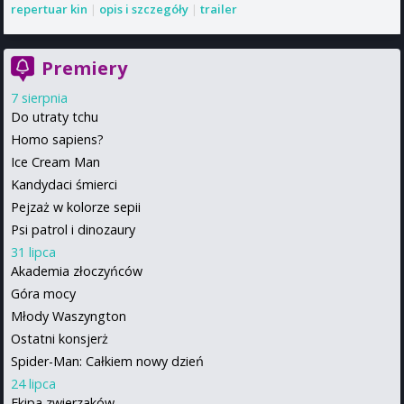
repertuar kin
|
opis i szczegóły
|
trailer
Premiery
7 sierpnia
Do utraty tchu
Homo sapiens?
Ice Cream Man
Kandydaci śmierci
Pejzaż w kolorze sepii
Psi patrol i dinozaury
31 lipca
Akademia złoczyńców
Góra mocy
Młody Waszyngton
Ostatni konsjerż
Spider-Man: Całkiem nowy dzień
24 lipca
Ekipa zwierzaków