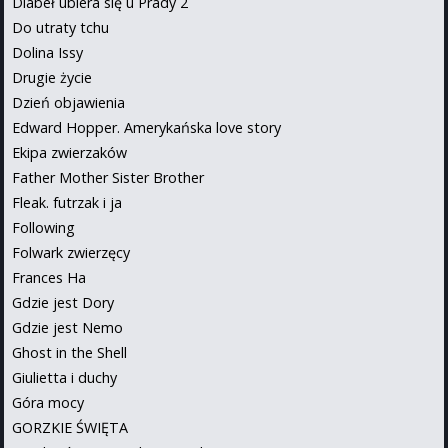
Diabeł ubiera się u Prady 2
Do utraty tchu
Dolina Issy
Drugie życie
Dzień objawienia
Edward Hopper. Amerykańska love story
Ekipa zwierzaków
Father Mother Sister Brother
Fleak. futrzak i ja
Following
Folwark zwierzęcy
Frances Ha
Gdzie jest Dory
Gdzie jest Nemo
Ghost in the Shell
Giulietta i duchy
Góra mocy
GORZKIE ŚWIĘTA