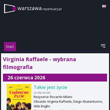
warszawa
.repertuary.pl
Start
Virginia Raffaele - wybrana
filmografia
26 czerwca 2026
Takie jest życie
La vita va cosi
Reżyseria: Riccardo Milani
Obsada: Virginia Raffaele, Diego Abatantuono,
Aldo Baglio