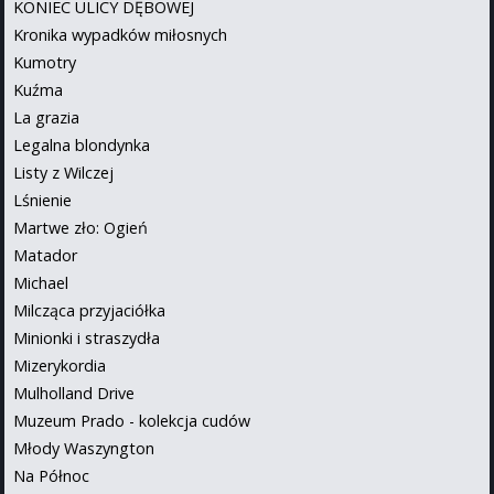
KONIEC ULICY DĘBOWEJ
Kronika wypadków miłosnych
Kumotry
Kuźma
La grazia
Legalna blondynka
Listy z Wilczej
Lśnienie
Martwe zło: Ogień
Matador
Michael
Milcząca przyjaciółka
Minionki i straszydła
Mizerykordia
Mulholland Drive
Muzeum Prado - kolekcja cudów
Młody Waszyngton
Na Północ