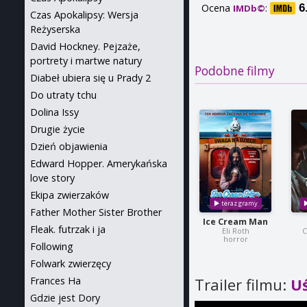
Ocena
:
6
IMDb©
Czas Apokalipsy: Wersja
Reżyserska
David Hockney. Pejzaże,
portrety i martwe natury
Podobne filmy
Diabeł ubiera się u Prady 2
Do utraty tchu
Dolina Issy
Drugie życie
Dzień objawienia
Edward Hopper. Amerykańska
love story
Ekipa zwierzaków
Father Mother Sister Brother
Ice Cream Man
Fleak. futrzak i ja
Eli Roth
C
horror
Following
Folwark zwierzęcy
Trailer filmu:
Uś
Frances Ha
Gdzie jest Dory