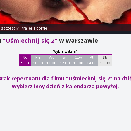
i szczegóły
|
trailer
|
opinie
u
"Uśmiechnij się 2"
w Warszawie
Wybierz dzień
Nd
Pn
Wt
Śr
Czw
Pt
Sb
9 08
10 08
11 08
12 08
13 08
14 08
15 08
Brak repertuaru dla filmu "Uśmiechnij się 2"
na dzi
Wybierz inny dzień z kalendarza powyżej.