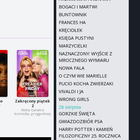
BOGACI I MARTWI
BUNTOWNIK
FRANCES HA
KRĘCIOŁEK
KSIĘGA PUSTYNI
MARZYCIELKI
NAZNACZONY: WYJŚCIE Z
MROCZNEGO WYMIARU
NOWA FALA
O CZYM WIE MARIELLE
PUCIO KOCHA ZWIERZAKI
VIVALDI I JA
WRONG GIRLS
ko
Zakręcony piątek
y
2
28 sierpnia
Nisha Ganatra
GORZKIE ŚWIĘTA
komedia, przygodowy
GWIAZDOZBIÓR PSA
HARRY POTTER I KAMIEŃ
FILOZOFICZNY 25. ROCZNICA