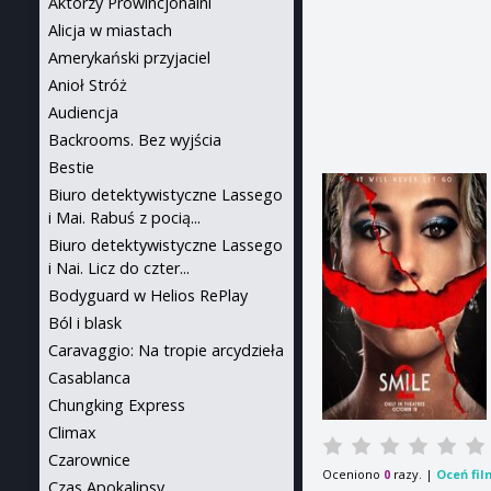
Aktorzy Prowincjonalni
Alicja w miastach
Amerykański przyjaciel
Anioł Stróż
Audiencja
Backrooms. Bez wyjścia
Bestie
Biuro detektywistyczne Lassego
i Mai. Rabuś z pocią...
Biuro detektywistyczne Lassego
i Nai. Licz do czter...
Bodyguard w Helios RePlay
Ból i blask
Caravaggio: Na tropie arcydzieła
Casablanca
Chungking Express
Climax
Czarownice
Oceniono
razy. |
Oceń fil
0
Czas Apokalipsy