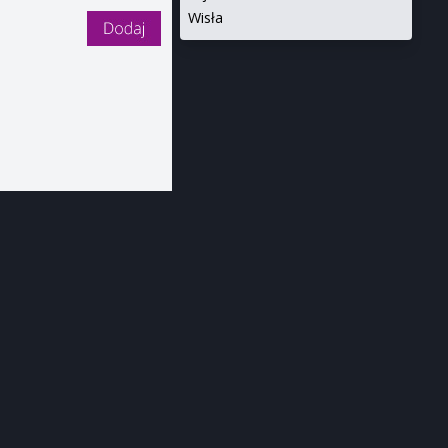
Wisła