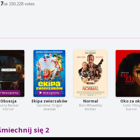
.7
150,228 votes
/10
Obsesja
Ekipa zwierzaków
Normal
Oko za o
urry Barker
Caroline Origer
Ben Wheatley
Colin Tille
horror
dramat
thriller
horror
miechnij się 2