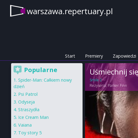
warszawa.repertuary.pl
Start
Premiery
Zapowiedzi
Popularne
Uśmiechnij się
Spider-Man: Całkiem nowy
Smile 2
Reżyseria:
Parker Finn
dzień
Psi Patrol
Odyseja
Straszydła
Ice Cream Man
Vaiana
Toy story 5