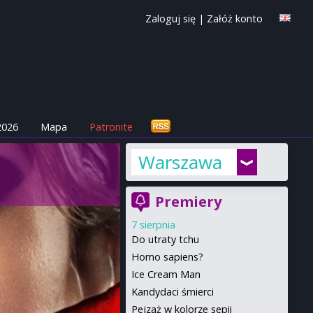
Zaloguj się
|
Załóż konto
2026
Mapa
Patronite
Warszawa
Premiery
7 sierpnia
Do utraty tchu
Homo sapiens?
Ice Cream Man
Kandydaci śmierci
Pejzaż w kolorze sepii