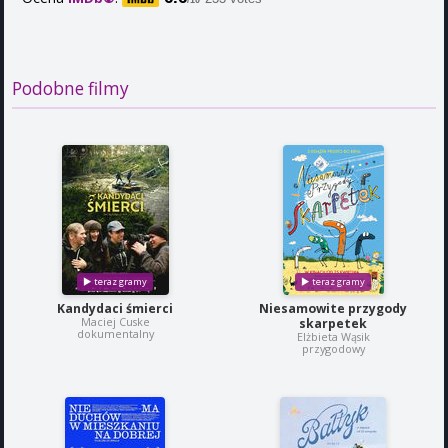
Podobne filmy
Kandydaci śmierci
Niesamowite przygody
Maciej Cuske
skarpetek
dokumentalny
Elżbieta Wąsik
przygodowy