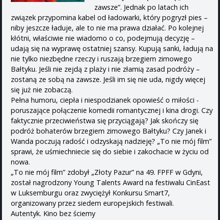
zawsze”. Jednak po latach ich
związek przypomina kabel od ładowarki, który pogryzł pies –
niby jeszcze ładuje, ale to nie ma prawa działać. Po kolejnej
kłótni, właściwie nie wiadomo o co, podejmują decyzję –
udają się na wyprawę ostatniej szansy. Kupują sanki, ładują na
nie tylko niezbędne rzeczy i ruszają brzegiem zimowego
Bałtyku. Jeśli nie zejdą z plaży i nie złamią zasad podróży –
zostaną ze sobą na zawsze. Jeśli im się nie uda, nigdy więcej
się już nie zobaczą.
Pełna humoru, ciepła i niespodzianek opowieść o miłości -
poruszające połączenie komedii romantycznej i kina drogi. Czy
faktycznie przeciwieństwa się przyciągają? Jak skończy się
podróż bohaterów brzegiem zimowego Bałtyku? Czy Janek i
Wanda poczują radość i odzyskają nadzieję? „To nie mój film”
sprawi, że uśmiechniecie się do siebie i zakochacie w życiu od
nowa.
„To nie mój film” zdobył „Złoty Pazur” na 49. FPFF w Gdyni,
został nagrodzony Young Talents Award na festiwalu CinEast
w Luksemburgu oraz zwyciężył Konkursu Smart7,
organizowany przez siedem europejskich festiwali.
Autentyk. Kino bez ściemy