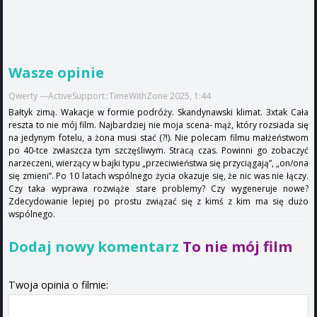
Wasze opinie
Qwerty ---ActiveSupport::TimeWithZone 2025, 1:44
Bałtyk zimą. Wakacje w formie podróży. Skandynawski klimat. 3xtak Cała
reszta to nie mój film. Najbardziej nie moja scena- mąż, który rozsiada się
na jedynym fotelu, a żona musi stać (?!). Nie polecam filmu małżeństwom
po 40-tce zwłaszcza tym szczęśliwym. Stracą czas. Powinni go zobaczyć
narzeczeni, wierzący w bajki typu „przeciwieństwa się przyciągają”, „on/ona
się zmieni”. Po 10 latach wspólnego życia okazuje się, że nic was nie łączy.
Czy taka wyprawa rozwiąże stare problemy? Czy wygeneruje nowe?
Zdecydowanie lepiej po prostu związać się z kimś z kim ma się dużo
wspólnego.
Dodaj nowy komentarz
To nie mój film
Twoja opinia o filmie: