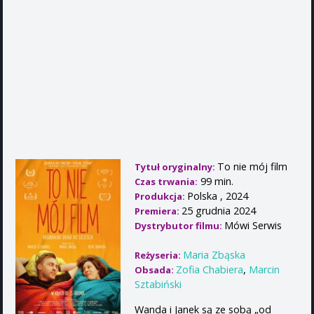
To nie mój film
Tytuł oryginalny:
99 min.
Czas trwania:
Polska , 2024
Produkcja:
25 grudnia 2024
Premiera:
Mówi Serwis
Dystrybutor filmu:
Maria Zbąska
Reżyseria:
Zofia Chabiera
,
Marcin
Obsada:
Sztabiński
Wanda i Janek są ze sobą „od