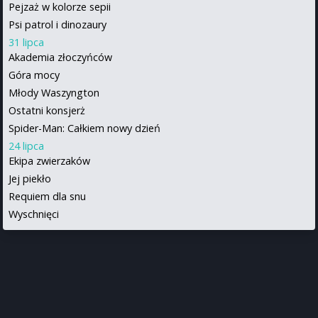
Pejzaż w kolorze sepii
Psi patrol i dinozaury
31 lipca
Akademia złoczyńców
Góra mocy
Młody Waszyngton
Ostatni konsjerż
Spider-Man: Całkiem nowy dzień
24 lipca
Ekipa zwierzaków
Jej piekło
Requiem dla snu
Wyschnięci