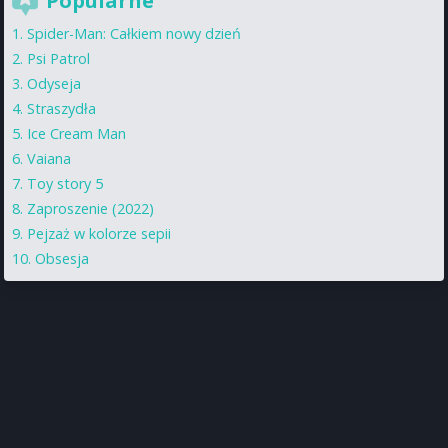
Popularne
Spider-Man: Całkiem nowy dzień
Psi Patrol
Odyseja
Straszydła
Ice Cream Man
Vaiana
Toy story 5
Zaproszenie (2022)
Pejzaż w kolorze sepii
Obsesja