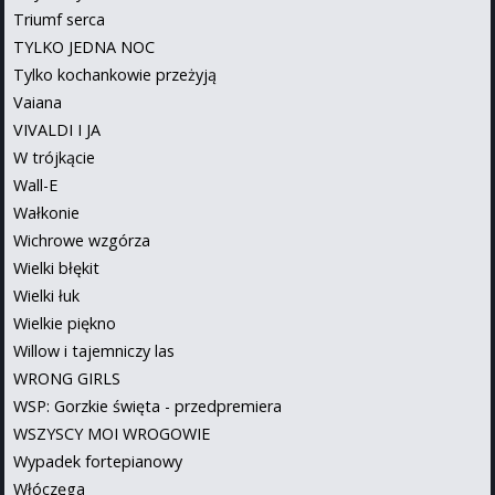
Triumf serca
TYLKO JEDNA NOC
Tylko kochankowie przeżyją
Vaiana
VIVALDI I JA
W trójkącie
Wall-E
Wałkonie
Wichrowe wzgórza
Wielki błękit
Wielki łuk
Wielkie piękno
Willow i tajemniczy las
WRONG GIRLS
WSP: Gorzkie święta - przedpremiera
WSZYSCY MOI WROGOWIE
Wypadek fortepianowy
Włóczęga