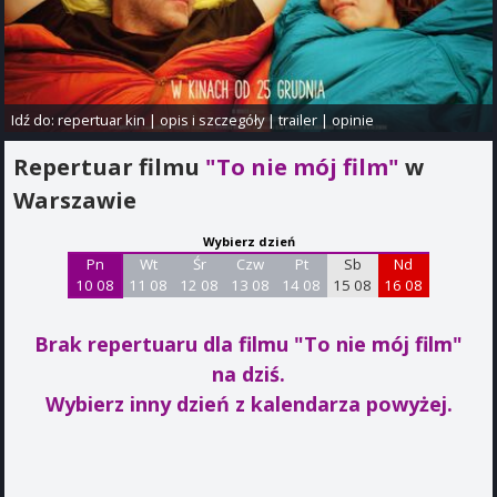
Idź do:
repertuar kin
|
opis i szczegóły
|
trailer
|
opinie
Repertuar filmu
"To nie mój film"
w
Warszawie
Wybierz dzień
Pn
Wt
Śr
Czw
Pt
Sb
Nd
10 08
11 08
12 08
13 08
14 08
15 08
16 08
Brak repertuaru dla filmu "To nie mój film"
na dziś.
Wybierz inny dzień z kalendarza powyżej.