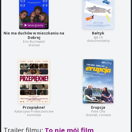
Nie ma duchów w mieszkaniu na
Bałtyk
Iga Lis
Dobrej
dokumentalny
Emi Buchwald
dramat
Przepiękne!
Erupcja
Katarzyna Priwieziencew
Pete Ohs
komedia
dramat, romans
Trailer filmu:
To nie mój film