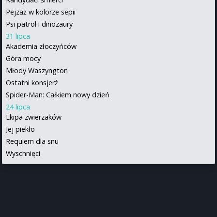
Pejzaż w kolorze sepii
Psi patrol i dinozaury
31 lipca
Akademia złoczyńców
Góra mocy
Młody Waszyngton
Ostatni konsjerż
Spider-Man: Całkiem nowy dzień
24 lipca
Ekipa zwierzaków
Jej piekło
Requiem dla snu
Wyschnięci