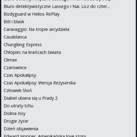
Biuro detektywistyczne Lassego i Nai. Licz do czter...
Bodyguard w Helios RePlay
Ból i blask
Caravaggio: Na tropie arcydzieła
Casablanca
Chungking Express
Chłopiec na krańcach świata
Climax
Czarownice
Czas Apokalipsy
Czas Apokalipsy: Wersja Reżyserska
Człowiek Słoń
Diabeł ubiera się u Prady 2
Do utraty tchu
Dolina Issy
Drugie życie
Dzień objawienia
Edward Hopper. Amerykańska love story