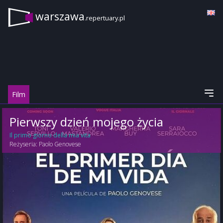
warszawa
.repertuary.pl
Film
Pierwszy dzień mojego życia
Il primo giorno della mia vita
Reżyseria:
Paolo Genovese