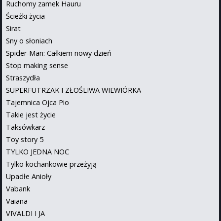
Ruchomy zamek Hauru
Ścieżki życia
Sirat
Sny o słoniach
Spider-Man: Całkiem nowy dzień
Stop making sense
Straszydła
SUPERFUTRZAK I ZŁOŚLIWA WIEWIÓRKA
Tajemnica Ojca Pio
Takie jest życie
Taksówkarz
Toy story 5
TYLKO JEDNA NOC
Tylko kochankowie przeżyją
Upadłe Anioły
Vabank
Vaiana
VIVALDI I JA