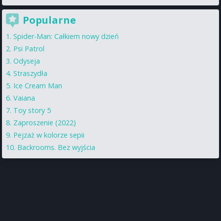
Popularne
Spider-Man: Całkiem nowy dzień
Psi Patrol
Odyseja
Straszydła
Ice Cream Man
Vaiana
Toy story 5
Zaproszenie (2022)
Pejzaż w kolorze sepii
Backrooms. Bez wyjścia