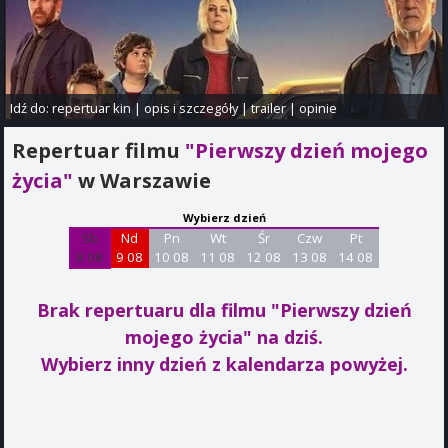
Idź do:
repertuar kin
|
opis i szczegóły
|
trailer
|
opinie
Repertuar filmu
"Pierwszy dzień mojego
życia"
w Warszawie
Wybierz dzień
Sb
Nd
Pn
Wt
Śr
Czw
Pt
8 08
9 08
10 08
11 08
12 08
13 08
14 08
Brak repertuaru dla filmu "Pierwszy dzień
mojego życia"
na dziś.
Wybierz inny dzień z kalendarza powyżej.