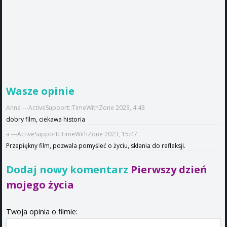
Wasze opinie
Anna ---ActiveSupport::TimeWithZone 2023, 4:43
dobry film, ciekawa historia
a ---ActiveSupport::TimeWithZone 2023, 15:47
Przepiękny film, pozwala pomyśleć o życiu, skłania do refleksji.
Dodaj nowy komentarz
Pierwszy dzień
mojego życia
Twoja opinia o filmie: