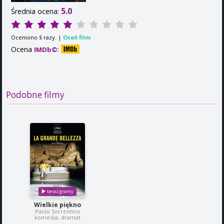
5.0
Średnia ocena:
Oceniono
razy. |
Oceń film
5
Ocena
:
IMDb©
Podobne filmy
Wielkie piękno
Paolo Sorrentino
komedia, dramat