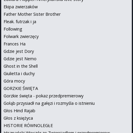
Ekipa zwierzaków
Father Mother Sister Brother
Fleak. futrzak i ja
Following
Folwark zwierzęcy
Frances Ha
Gdzie jest Dory
Gdzie jest Nemo
Ghost in the Shell
Giulietta i duchy
Góra mocy
GORZKIE ŚWIĘTA
Gorzkie święta - pokaz przedpremierowy
Gołąb przysiadł na gałęzi i rozmyśla o istnieniu
Głos Hind Rajab
Głos z księżyca
HISTORIE RÓWNOLEGŁE
Hiszpański Wieczór ze Zwierciadłem i przedpremierow...