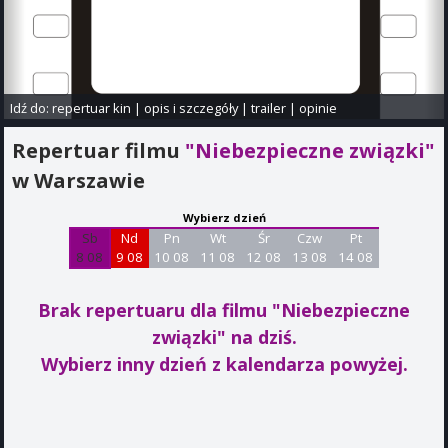
Idź do:
repertuar kin
|
opis i szczegóły
|
trailer
|
opinie
Repertuar filmu
"Niebezpieczne związki"
w Warszawie
Wybierz dzień
Sb
Nd
Pn
Wt
Śr
Czw
Pt
8 08
9 08
10 08
11 08
12 08
13 08
14 08
Brak repertuaru dla filmu "Niebezpieczne
związki"
na dziś.
Wybierz inny dzień z kalendarza powyżej.