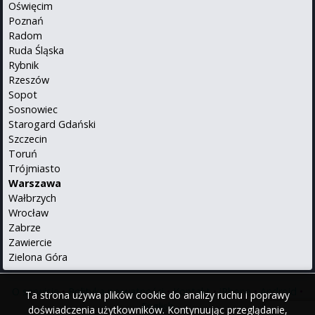
Oświęcim
Poznań
Radom
Ruda Śląska
Rybnik
Rzeszów
Sopot
Sosnowiec
Starogard Gdański
Szczecin
Toruń
Trójmiasto
Warszawa
Wałbrzych
Wrocław
Zabrze
Zawiercie
Zielona Góra
O serwisie
•
Polityka prywatności
•
Kontakt
•
iPhone
•
Android
•
Ta strona używa plików cookie do analizy ruchu i poprawy
English
doświadczenia użytkowników. Kontynuując przeglądanie,