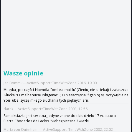
Wasze opinie
Jan Bommił ---ActiveSupport::TimeWithZone 2016, 19:00
Muzyka, po części Haendla "ombra mai fu"(Cieniu, nie uciekaj) i zwłaszcza
Glucka "O malhereuse Iphigenie" ( O nieszczęsna Ifigenio) są oczywiście na
YouTube. zyczę miłego słuchania tych pięknych arii.
darek ---ActiveSupport::TimeWithZone 2003, 12:56
Sama ksiazka jest swietna, jedyne znane do dzis dzielo 17 w. autora
Pierre Choderlos de Laclos 'Niebezpieczne Zwiazki'
Mertz von Quirnheim ---ActiveSupport::TimeWithZone 2002, 22:02