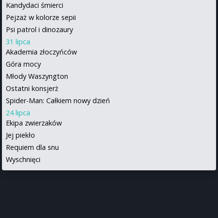
Kandydaci śmierci
Pejzaż w kolorze sepii
Psi patrol i dinozaury
31 lipca
Akademia złoczyńców
Góra mocy
Młody Waszyngton
Ostatni konsjerż
Spider-Man: Całkiem nowy dzień
24 lipca
Ekipa zwierzaków
Jej piekło
Requiem dla snu
Wyschnięci