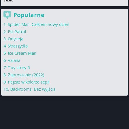
Popularne
Spider-Man: Całkiem nowy dzień
Psi Patrol
Odyseja
Straszydła
Ice Cream Man
Vaiana
Toy story 5
Zaproszenie (2022)
Pejzaż w kolorze sepii
Backrooms. Bez wyjścia