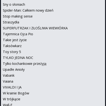
Sny o słoniach
Spider-Man: Całkiem nowy dzień
Stop making sense
Straszydła
SUPERFUTRZAK I ZŁOŚLIWA WIEWIÓRKA
Tajemnica Ojca Pio
Takie jest życie
Taksówkarz
Toy story 5
TYLKO JEDNA NOC
Tylko kochankowie przeżyją
Upadłe Anioły
Vabank
Vaiana
VIVALDI I JA
W krainie Bogów
W trójkącie
Wall-E