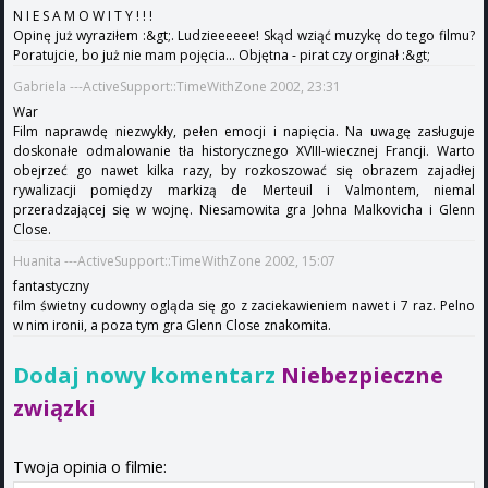
N I E S A M O W I T Y ! ! !
Opinę już wyraziłem :&gt;. Ludzieeeeee! Skąd wziąć muzykę do tego filmu?
Poratujcie, bo już nie mam pojęcia... Objętna - pirat czy orginał :&gt;
Gabriela ---ActiveSupport::TimeWithZone 2002, 23:31
War
Film naprawdę niezwykły, pełen emocji i napięcia. Na uwagę zasługuje
doskonałe odmalowanie tła historycznego XVIII-wiecznej Francji. Warto
obejrzeć go nawet kilka razy, by rozkoszować się obrazem zajadłej
rywalizacji pomiędzy markizą de Merteuil i Valmontem, niemal
przeradzającej się w wojnę. Niesamowita gra Johna Malkovicha i Glenn
Close.
Huanita ---ActiveSupport::TimeWithZone 2002, 15:07
fantastyczny
film świetny cudowny ogląda się go z zaciekawieniem nawet i 7 raz. Pelno
w nim ironii, a poza tym gra Glenn Close znakomita.
Dodaj nowy komentarz
Niebezpieczne
związki
Twoja opinia o filmie: