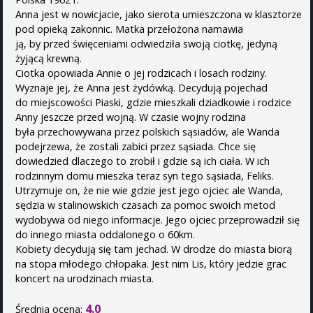
Anna jest w nowicjacie, jako sierota umieszczona w klasztorze
pod opieką zakonnic. Matka przełożona namawia
ją, by przed święceniami odwiedziła swoją ciotkę, jedyną
żyjącą krewną.
Ciotka opowiada Annie o jej rodzicach i losach rodziny.
Wyznaje jej, że Anna jest żydówką. Decydują pojechad
do miejscowości Piaski, gdzie mieszkali dziadkowie i rodzice
Anny jeszcze przed wojną. W czasie wojny rodzina
była przechowywana przez polskich sąsiadów, ale Wanda
podejrzewa, że zostali zabici przez sąsiada. Chce się
dowiedzied dlaczego to zrobił i gdzie są ich ciała. W ich
rodzinnym domu mieszka teraz syn tego sąsiada, Feliks.
Utrzymuje on, że nie wie gdzie jest jego ojciec ale Wanda,
sędzia w stalinowskich czasach za pomoc swoich metod
wydobywa od niego informacje. Jego ojciec przeprowadził się
do innego miasta oddalonego o 60km.
Kobiety decydują się tam jechad. W drodze do miasta biorą
na stopa młodego chłopaka. Jest nim Lis, który jedzie grac
koncert na urodzinach miasta.
4.0
Średnia ocena: