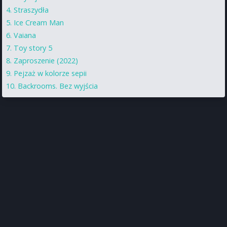
Straszydła
Ice Cream Man
Vaiana
Toy story 5
Zaproszenie (2022)
Pejzaż w kolorze sepii
Backrooms. Bez wyjścia