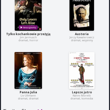
Tylko kochankowie przeżyją
Austeria
Jim Jarmusch
Jerzy Kawalerowicz
dramat, horror
dramat, wojenny
Panna Julia
Lepsze jutro
Liv Ullmann
Nanni Moretti
dramat, dramat
dramat, komedia