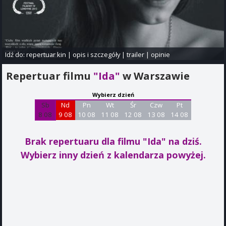
Idź do:
repertuar kin
|
opis i szczegóły
|
trailer
|
opinie
Repertuar filmu
"Ida"
w Warszawie
Wybierz dzień
Sb
Nd
Pn
Wt
Śr
Czw
Pt
8 08
9 08
10 08
11 08
12 08
13 08
14 08
Brak repertuaru dla filmu "Ida"
na dziś.
Wybierz inny dzień z kalendarza powyżej.