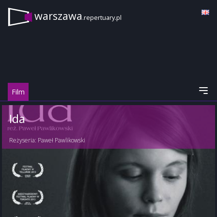
warszawa
.repertuary.pl
Film
Ida
Reżyseria:
Paweł Pawlikowski