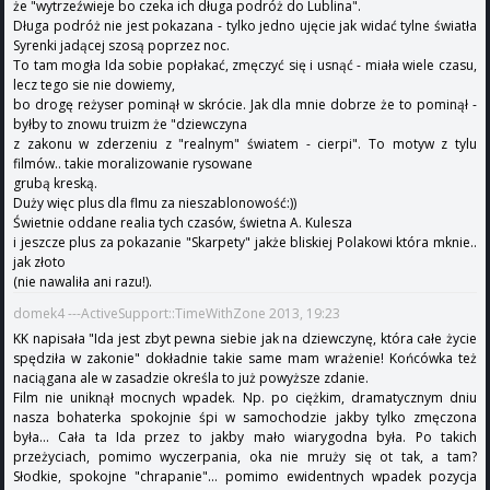
że "wytrzeźwieje bo czeka ich długa podróż do Lublina".
Długa podróż nie jest pokazana - tylko jedno ujęcie jak widać tylne światła
Syrenki jadącej szosą poprzez noc.
To tam mogła Ida sobie popłakać, zmęczyć się i usnąć - miała wiele czasu,
lecz tego sie nie dowiemy,
bo drogę reżyser pominął w skrócie. Jak dla mnie dobrze że to pominął -
byłby to znowu truizm że "dziewczyna
z zakonu w zderzeniu z "realnym" światem - cierpi". To motyw z tylu
filmów.. takie moralizowanie rysowane
grubą kreską.
Duży więc plus dla flmu za nieszablonowość:))
Świetnie oddane realia tych czasów, świetna A. Kulesza
i jeszcze plus za pokazanie "Skarpety" jakże bliskiej Polakowi która mknie..
jak złoto
(nie nawaliła ani razu!).
domek4 ---ActiveSupport::TimeWithZone 2013, 19:23
KK napisała "Ida jest zbyt pewna siebie jak na dziewczynę, która całe życie
spędziła w zakonie" dokładnie takie same mam wrażenie! Końcówka też
naciągana ale w zasadzie określa to już powyższe zdanie.
Film nie uniknął mocnych wpadek. Np. po ciężkim, dramatycznym dniu
nasza bohaterka spokojnie śpi w samochodzie jakby tylko zmęczona
była... Cała ta Ida przez to jakby mało wiarygodna była. Po takich
przeżyciach, pomimo wyczerpania, oka nie mruży się ot tak, a tam?
Słodkie, spokojne "chrapanie"... pomimo ewidentnych wpadek pozycja