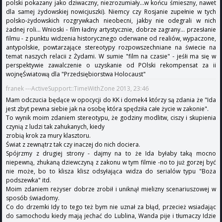
polski pokazany jako dziwaczny, niezrozumiały...w końcu śmieszny, nawet
dla samej żydowskiej nowicjuszki). Niemcy czy Rosjanie zupełnie w tych
polsko-żydowskich rozgrywkach nieobecni, jakby nie odegrali w nich
żadnej roli... Wnioski - film ładny artystycznie, dobrze zagrany... przesłanie
filmu - z punktu widzenia historycznego oderwane od realiów, wypaczone,
antypolskie, powtarzające stereotypy rozpowszechniane na świecie na
temat naszych relacii z Żydami. W sumie "film na czasie" - jeśłi ma się w
perspektywie zawalczenie o uzyskanie od POlski rekompensat za ii
wojnęŚwiatową dla "Przedsiębiorstwa Holocaust"
franek ---ActiveSupport::TimeWithZone 2013, 23:46
Mam odczucia będące w opocycji do KK i domek4 którzy są zdania że "Ida
jest zbyt pewna siebie jak na osobę która spędziła całe życie w zakonie".
To wynik moim zdaniem stereotypu, że godziny modlitw, ciszy i skupienia
czynią z ludzi tak zahukanych, kiedy
zrobią krok za mury klasztoru.
Świat z zewnątrz tak czy inaczej do nich dociera.
Spójrzmy z drugiej strony - dajmy na to że Ida byłaby taką mocno
niepewną, zhukaną dziewczyną z zakonu w tym filmie -no to już gorzej być
nie może, bo to klisza klisz odsyłająca widza do serialów typu "Boża
podszewka" itd.
Moim zdaniem reżyser dobrze zrobił i uniknął mielizny scenariuszowej w
sposób świadomy.
Co do drzemki Idy to tego też bym nie uznał za błąd, przecież wsiadając
do samochodu kiedy mają jechać do Lublina, Wanda pije i tłumaczy Idzie