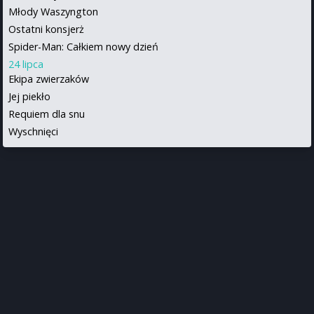
Młody Waszyngton
Ostatni konsjerż
Spider-Man: Całkiem nowy dzień
24 lipca
Ekipa zwierzaków
Jej piekło
Requiem dla snu
Wyschnięci