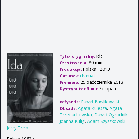
Ida
Tytuł oryginalny:
80 min.
Czas trwania:
Polska , 2013
Produkcja:
dramat
Gatunek:
25 października 2013
Premiera:
Solopan
Dystrybutor filmu:
Paweł Pawlikowski
Reżyseria:
Agata Kulesza
,
Agata
Obsada:
Trzebuchowska
,
Dawid Ogrodnik
,
Joanna Kulig
,
Adam Szyszkowski
,
Jerzy Trela
Polska 1962 r.