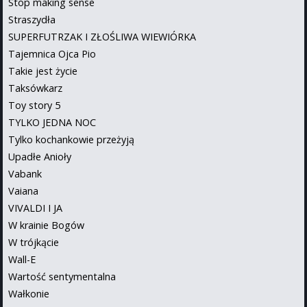
Stop making sense
Straszydła
SUPERFUTRZAK I ZŁOŚLIWA WIEWIÓRKA
Tajemnica Ojca Pio
Takie jest życie
Taksówkarz
Toy story 5
TYLKO JEDNA NOC
Tylko kochankowie przeżyją
Upadłe Anioły
Vabank
Vaiana
VIVALDI I JA
W krainie Bogów
W trójkącie
Wall-E
Wartość sentymentalna
Wałkonie