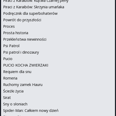
Piraci z Karaibów: Klątwa czarnej perły
Piraci z Karaibów: Skrzynia umarlaka
Podręcznik dla superbohaterów
Powrót do przyszłości
Proces
Prosta historia
Przekleństwa niewinności
Psi Patrol
Psi patrol i dinozaury
Pucio
PUCIO KOCHA ZWIERZAKI
Requiem dla snu
Romeria
Ruchomy zamek Hauru
Ścieżki życia
Sirat
Sny o słoniach
Spider-Man: Całkiem nowy dzień