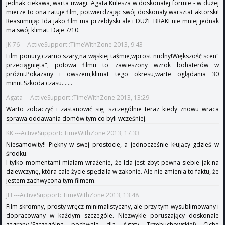
jednak ciekawa, warta uwagi. Agata Kulesza w doskonałej formie - w dużej
mierze to ona ratuje film, potwierdzając swój doskonały warsztat aktorski!
Reasumując Ida jako film ma przebłyski ale i DUŻE BRAKI nie mniej jednak
ma swój klimat. Daje 7/10.
JK 76 ---ActiveSupport::TimeWithZone 2013, 9:43
Film ponury,czarno szary,na wąskiej taśmie,wprost nudny!Większość scen"
przeciągnięta", połowa filmu to zawieszony wzrok bohaterów w
próżni.Pokazany i owszem,klimat tego okresu,warte oglądania 30
minut.Szkoda czasu.......
Agata ---ActiveSupport::TimeWithZone 2013, 13:29
Warto zobaczyć i zastanowić się, szczególnie teraz kiedy znowu wraca
sprawa oddawania domów tym co byli wcześniej.
KK ---ActiveSupport::TimeWithZone 2013, 17:33
Niesamowity!! Piękny w swej prostocie, a jednocześnie kłujący gdzieś w
środku.
I tylko momentami miałam wrażenie, że Ida jest zbyt pewna siebie jak na
dziewczynę, która całe życie spędziła w zakonie. Ale nie zmienia to faktu, że
jestem zachwycona tym filmem.
JH ---ActiveSupport::TimeWithZone 2013, 13:48
Film skromny, prosty wręcz minimalistyczny, ale przy tym wysublimowany i
dopracowany w każdym szczególe. Niezwykle poruszający doskonale
zagrany.(Szczególna pochwała dla Agaty Trzebuchowskiej) Ciche