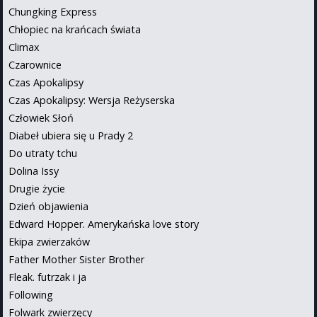
Chungking Express
Chłopiec na krańcach świata
Climax
Czarownice
Czas Apokalipsy
Czas Apokalipsy: Wersja Reżyserska
Człowiek Słoń
Diabeł ubiera się u Prady 2
Do utraty tchu
Dolina Issy
Drugie życie
Dzień objawienia
Edward Hopper. Amerykańska love story
Ekipa zwierzaków
Father Mother Sister Brother
Fleak. futrzak i ja
Following
Folwark zwierzęcy