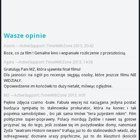
Wasze opinie
Azorix ---ActiveSupport::TimeWithZone 2013, 20:42
Boże, co za film ! Genialne kino i wspaniałe rozliczenie z przeszłością.
Agata ---ActiveSupport::TimeWithZone 2013, 14:58
Gratuluję Pani MZ, która ujawniła finał filmu!
Dla jasności: na ogół po recenzje sięgają osoby, które jeszcze filmu NIE
WIDZIAŁY.
Opowiedzenie im końcówki to duży nietakt, mówiąc oględnie.
MZ ---ActiveSupport::TimeWithZone 2013, 9:01
Piękne zdjęcia czarno -białe. Fabuła więcej niż naciągana. Jedyna postać
budząca sympatię to stalinowska prokurator, która na koniec i tak
popełnia samobójstwo , bo jak sama tmówi "tera jużjestem nikim". Film
politycznie super-poprawny. Polacy mordują Żydów i nawet są gotowi
przyznać się do tego, jeśli zostawi się im pożydowskie domy, natomiast
Żydzi "wiatrami Historii niesieni" trafiają już to do stalinowskich władz, aby
odreagowaqć doznane urazy psychiczne, już to do klasztoró (kościół