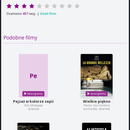
Oceniono
razy. |
Oceń film
457
Podobne filmy
Pe
Pejzaż w kolorze sepii
Wielkie piękno
Kei Ishikawa
Paolo Sorrentino
dramat
komedia, dramat