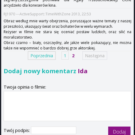
arcydzieło dla koneserów kina.
RJ1970 ---ActiveSupport::TimeWithZone 2013, 22:53
Obraz według mnie warty obejrzenia, poruszające ważne tematy z naszej
przeszłości, ukazujący świat oraz bohaterów w wielu wymiarach.
Reżyser w filmie nie stara się oceniać postaw ludzkich, oraz silić na
moralizatorstwo.
Obraz czarno – biały, oszczędny, ale jakże wiele pokazujący, nie można
także nie wspomnieć o bardzo dobrej grze aktorskiej.
Poprzednia
1
2
Następna
Dodaj nowy komentarz
Ida
Twoja opinia o filmie:
Twój podpis: