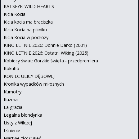
KATSEYE: WILD HEARTS
Kicia Kocia
Kicia kocia ma braciszka
Kicia Kocia na pikniku
Kicia Kocia w podróży
KINO LETNIE 2026: Donnie Darko (2001)
KINO LETNIE 2026: Ostatni Wiking (2025)
Kobiecy świat: Gorzkie święta - przedpremiera
Kokuhō
KONIEC ULICY DĘBOWEJ
Kronika wypadków miłosnych
Kumotry
Kuźma
La grazia
Legalna blondynka
Listy z Wilczej
Lśnienie
Martwe zło: Ogień