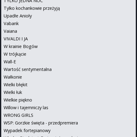
TYLKO JEDNA NOC
Tylko kochankowie przeżyją
Upadłe Anioły
Vabank
Vaiana
VIVALDI I JA
W krainie Bogów
W trójkącie
Wall-E
Wartość sentymentalna
Wałkonie
Wielki błękit
Wielki łuk
Wielkie piękno
Willow i tajemniczy las
WRONG GIRLS
WSP: Gorzkie święta - przedpremiera
Wypadek fortepianowy