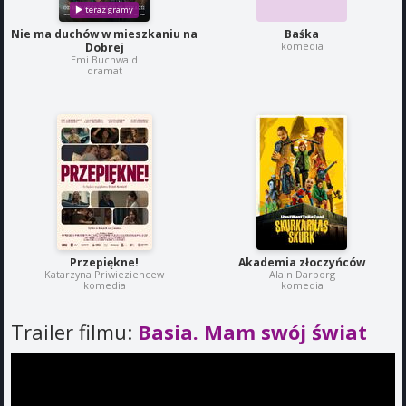
Nie ma duchów w mieszkaniu na
Baśka
komedia
Dobrej
Emi Buchwald
dramat
Przepiękne!
Akademia złoczyńców
Katarzyna Priwieziencew
Alain Darborg
komedia
komedia
Trailer filmu:
Basia. Mam swój świat