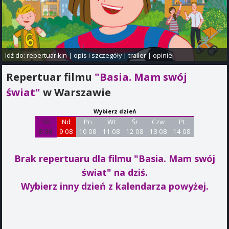
Idź do:
repertuar kin
|
opis i szczegóły
|
trailer
|
opinie
Repertuar filmu
"Basia. Mam swój
świat"
w Warszawie
Wybierz dzień
Sb
Nd
Pn
Wt
Śr
Czw
Pt
8 08
9 08
10 08
11 08
12 08
13 08
14 08
Brak repertuaru dla filmu "Basia. Mam swój
świat"
na dziś.
Wybierz inny dzień z kalendarza powyżej.