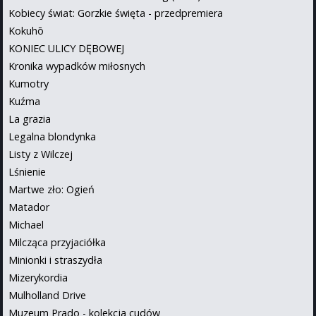
Kobiecy świat: Gorzkie święta - przedpremiera
Kokuhō
KONIEC ULICY DĘBOWEJ
Kronika wypadków miłosnych
Kumotry
Kuźma
La grazia
Legalna blondynka
Listy z Wilczej
Lśnienie
Martwe zło: Ogień
Matador
Michael
Milcząca przyjaciółka
Minionki i straszydła
Mizerykordia
Mulholland Drive
Muzeum Prado - kolekcja cudów