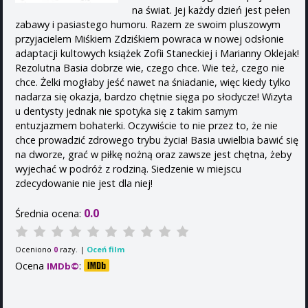
na świat. Jej każdy dzień jest pełen
zabawy i pasiastego humoru. Razem ze swoim pluszowym
przyjacielem Miśkiem Zdziśkiem powraca w nowej odsłonie
adaptacji kultowych książek Zofii Staneckiej i Marianny Oklejak!
Rezolutna Basia dobrze wie, czego chce. Wie też, czego nie
chce. Żelki mogłaby jeść nawet na śniadanie, więc kiedy tylko
nadarza się okazja, bardzo chętnie sięga po słodycze! Wizyta
u dentysty jednak nie spotyka się z takim samym
entuzjazmem bohaterki. Oczywiście to nie przez to, że nie
chce prowadzić zdrowego trybu życia! Basia uwielbia bawić się
na dworze, grać w piłkę nożną oraz zawsze jest chętna, żeby
wyjechać w podróż z rodziną. Siedzenie w miejscu
zdecydowanie nie jest dla niej!
0.0
Średnia ocena:
Oceniono
razy. |
Oceń film
0
Ocena
:
IMDb©