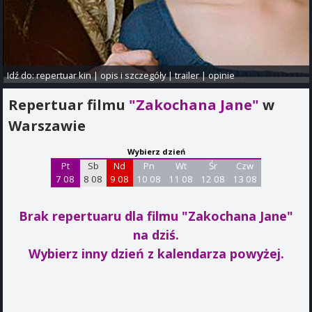
Idź do:
repertuar kin
|
opis i szczegóły
|
trailer
|
opinie
Repertuar filmu
"Zakochana Jane"
w
Warszawie
Wybierz dzień
Pt
Sb
Nd
Pn
Wt
Śr
Czw
7 08
8 08
9 08
10 08
11 08
12 08
13 08
Brak repertuaru dla filmu "Zakochana Jane"
na dziś.
Wybierz inny dzień z kalendarza powyżej.