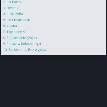
Psi Patrol
Odyseja
Straszydła
Ice Cream Man
Vaiana
Toy story 5
Zaproszenie (2022)
Pejzaż w kolorze sepii
Backrooms. Bez wyjścia