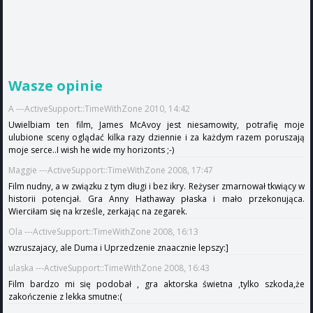
Wasze opinie
A ---ActiveSupport::TimeWithZone 2010, 14:42
Uwielbiam ten film, James McAvoy jest niesamowity, potrafię moje
ulubione sceny oglądać kilka razy dziennie i za każdym razem poruszają
moje serce..I wish he wide my horizonts ;-)
Maggie ---ActiveSupport::TimeWithZone 2008, 17:47
Film nudny, a w związku z tym długi i bez ikry. Reżyser zmarnował tkwiący w
historii potencjał. Gra Anny Hathaway płaska i mało przekonująca.
Wierciłam się na krześle, zerkając na zegarek.
Ola ---ActiveSupport::TimeWithZone 2008, 16:13
wzruszajacy, ale Duma i Uprzedzenie znaacznie lepszy:]
ulaska ---ActiveSupport::TimeWithZone 2008, 16:43
Film bardzo mi się podobał , gra aktorska świetna ,tylko szkoda,że
zakończenie z lekka smutne:(