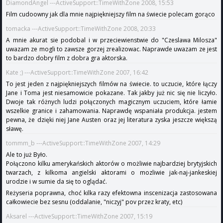
DiamondAngel ---ActiveSupport::TimeWithZone 2008, 15:53
Film cudoowny jak dla mnie najpiękniejszy film na świecie polecam gorąco
tomacka ---ActiveSupport::TimeWithZone 2008, 20:33
A mnie akurat sie podobal i w przeciewienstwie do "Czeslawa Milosza"
uwazam ze mogli to zawsze gorzej zrealizowac. Naprawde uwazam ze jest
to bardzo dobry film z dobra gra aktorska.
Kate ;) ---ActiveSupport::TimeWithZone 2007, 16:42
To jest jeden z najpiękniejszych filmów na świecie. to uczucie, które łączy
Jane i Toma jest niesamowicie pokazane. Tak jakby już nic się nie liczyło.
Dwoje tak różnych ludzi połączonych magicznym uczuciem, które łamie
wszelkie granice i zahamowania. Naprawdę wspaniała produkcja. jestem
pewna, że dzięki niej Jane Austen oraz jej literatura zyska jeszcze większą
sławę.
tommm_b ---ActiveSupport::TimeWithZone 2007, 14:29
Ale to już Było.
Połączono kilku amerykańskich aktorów o możliwie najbardziej brytyjskich
twarzach, z kilkoma angielski aktorami o mozliwie jak-naj-jankeskiej
urodzie i w sumie da się to oglądać.
Reżyseria poprawna, choć kilka razy efektowna inscenizacja zastosowana
całkowiecie bez sesnu (oddalanie, "niczyj" pov przez kraty, etc)
Aksarel ---ActiveSupport::TimeWithZone 2007, 15:19