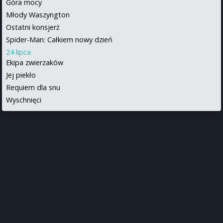
Góra mocy
Młody Waszyngton
Ostatni konsjerż
Spider-Man: Całkiem nowy dzień
24 lipca
Ekipa zwierzaków
Jej piekło
Requiem dla snu
Wyschnięci