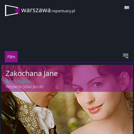
warszawa
.repertuary.pl
Film
Zakochana Jane
Becoming Jane
Reżyseria:
Julian Jarrold