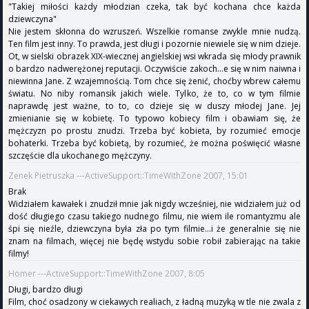
"Takiej miłości każdy młodzian czeka, tak być kochana chce każda
dziewczyna"
Nie jestem skłonna do wzruszeń. Wszelkie romanse zwykle mnie nudzą.
Ten film jest inny. To prawda, jest długi i pozornie niewiele się w nim dzieje.
Ot, w sielski obrazek XIX-wiecznej angielskiej wsi wkrada się młody prawnik
o bardzo nadwerężonej reputacji. Oczywiście zakoch...e się w nim naiwna i
niewinna Jane. Z wzajemnością. Tom chce się żenić, choćby wbrew całemu
światu. No niby romansik jakich wiele. Tylko, że to, co w tym filmie
naprawdę jest ważne, to to, co dzieje się w duszy młodej Jane. Jej
zmienianie się w kobietę. To typowo kobiecy film i obawiam się, że
mężczyzn po prostu znudzi. Trzeba być kobieta, by rozumieć emocje
bohaterki. Trzeba być kobietą, by rozumieć, że można poświęcić własne
szczęście dla ukochanego mężczyny.
Zenek Pietruszka ---ActiveSupport::TimeWithZone 2007, 15:01
Brak
Widziałem kawałek i znudził mnie jak nigdy wcześniej, nie widziałem już od
dość długiego czasu takiego nudnego filmu, nie wiem ile romantyzmu ale
śpi się nieźle, dziewczyna była zła po tym filmie...i że generalnie się nie
znam na filmach, więcej nie będę wstydu sobie robił zabierając na takie
filmy!
Homer ---ActiveSupport::TimeWithZone 2007, 8:05
Długi, bardzo długi
Film, choć osadzony w ciekawych realiach, z ładną muzyką w tle nie zwala z