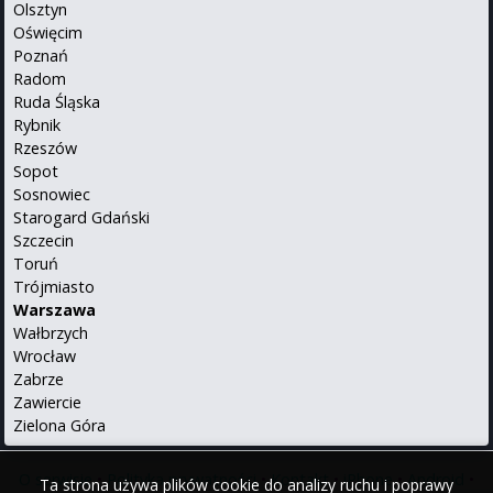
Olsztyn
Oświęcim
Poznań
Radom
Ruda Śląska
Rybnik
Rzeszów
Sopot
Sosnowiec
Starogard Gdański
Szczecin
Toruń
Trójmiasto
Warszawa
Wałbrzych
Wrocław
Zabrze
Zawiercie
Zielona Góra
O serwisie
•
Polityka prywatności
•
Kontakt
•
iPhone
•
Android
•
Ta strona używa plików cookie do analizy ruchu i poprawy