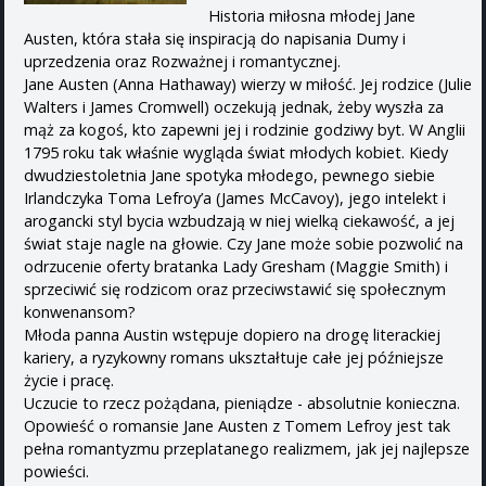
Historia miłosna młodej Jane
Austen, która stała się inspiracją do napisania Dumy i
uprzedzenia oraz Rozważnej i romantycznej.
Jane Austen (Anna Hathaway) wierzy w miłość. Jej rodzice (Julie
Walters i James Cromwell) oczekują jednak, żeby wyszła za
mąż za kogoś, kto zapewni jej i rodzinie godziwy byt. W Anglii
1795 roku tak właśnie wygląda świat młodych kobiet. Kiedy
dwudziestoletnia Jane spotyka młodego, pewnego siebie
Irlandczyka Toma Lefroy’a (James McCavoy), jego intelekt i
arogancki styl bycia wzbudzają w niej wielką ciekawość, a jej
świat staje nagle na głowie. Czy Jane może sobie pozwolić na
odrzucenie oferty bratanka Lady Gresham (Maggie Smith) i
sprzeciwić się rodzicom oraz przeciwstawić się społecznym
konwenansom?
Młoda panna Austin wstępuje dopiero na drogę literackiej
kariery, a ryzykowny romans ukształtuje całe jej późniejsze
życie i pracę.
Uczucie to rzecz pożądana, pieniądze - absolutnie konieczna.
Opowieść o romansie Jane Austen z Tomem Lefroy jest tak
pełna romantyzmu przeplatanego realizmem, jak jej najlepsze
powieści.