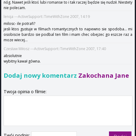
nóg. Nawet jeśli ktoś lubi romanse to i tak raczej będzie się nudził. Niestety
nie polecam.
lenqa ---ActiveSupport::TimeWithZone 2007, 14:19
milosc- ile potrafi?
jesli ktos gustuje w filmach romantycznych to napewno sie spodoba... mi
osobiscie bardzo sie podbal ten film i mam chec obejzec go eszcze raz a
moze wiecej...
Czesław Miłosz ---ActiveSupport::TimeWithZone 2007, 17:40
absolutnie
wybitny kawał gówna.
Dodaj nowy komentarz
Zakochana Jane
Twoja opinia o filmie:
Twój podpis: