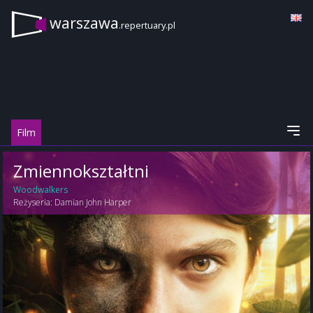
warszawa
.repertuary.pl
Film
Zmiennokształtni
Woodwalkers
Reżyseria:
Damian John Harper