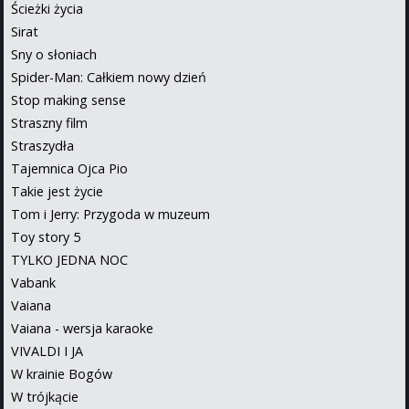
Ścieżki życia
Sirat
Sny o słoniach
Spider-Man: Całkiem nowy dzień
Stop making sense
Straszny film
Straszydła
Tajemnica Ojca Pio
Takie jest życie
Tom i Jerry: Przygoda w muzeum
Toy story 5
TYLKO JEDNA NOC
Vabank
Vaiana
Vaiana - wersja karaoke
VIVALDI I JA
W krainie Bogów
W trójkącie