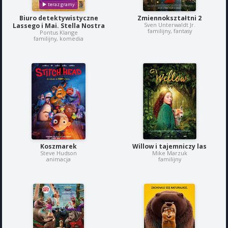
Biuro detektywistyczne
Zmiennokształtni 2
Sven Unterwaldt Jr.
Lassego i Mai. Stella Nostra
familijny, fantasy
Pontus Klange
familijny, komedia
Koszmarek
Willow i tajemniczy las
Steve Hudson
Mike Marzuk
animacja
familijny