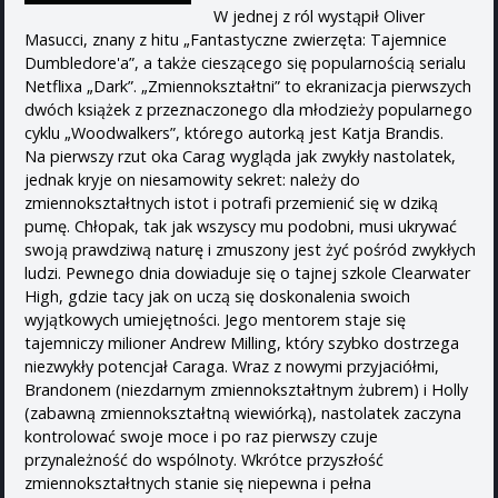
W jednej z ról wystąpił Oliver
Masucci, znany z hitu „Fantastyczne zwierzęta: Tajemnice
Dumbledore'a”, a także cieszącego się popularnością serialu
Netflixa „Dark”. „Zmiennokształtni” to ekranizacja pierwszych
dwóch książek z przeznaczonego dla młodzieży popularnego
cyklu „Woodwalkers”, którego autorką jest Katja Brandis.
Na pierwszy rzut oka Carag wygląda jak zwykły nastolatek,
jednak kryje on niesamowity sekret: należy do
zmiennokształtnych istot i potrafi przemienić się w dziką
pumę. Chłopak, tak jak wszyscy mu podobni, musi ukrywać
swoją prawdziwą naturę i zmuszony jest żyć pośród zwykłych
ludzi. Pewnego dnia dowiaduje się o tajnej szkole Clearwater
High, gdzie tacy jak on uczą się doskonalenia swoich
wyjątkowych umiejętności. Jego mentorem staje się
tajemniczy milioner Andrew Milling, który szybko dostrzega
niezwykły potencjał Caraga. Wraz z nowymi przyjaciółmi,
Brandonem (niezdarnym zmiennokształtnym żubrem) i Holly
(zabawną zmiennokształtną wiewiórką), nastolatek zaczyna
kontrolować swoje moce i po raz pierwszy czuje
przynależność do wspólnoty. Wkrótce przyszłość
zmiennokształtnych stanie się niepewna i pełna