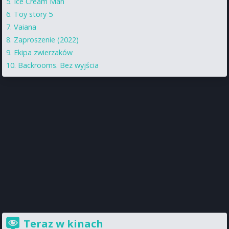
Ice Cream Man
Toy story 5
Vaiana
Zaproszenie (2022)
Ekipa zwierzaków
Backrooms. Bez wyjścia
Teraz w kinach