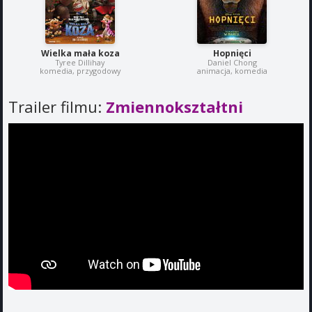
Wielka mała koza
Hopnięci
Tyree Dillihay
Daniel Chong
komedia, przygodowy
animacja, komedia
Trailer filmu:
Zmiennokształtni