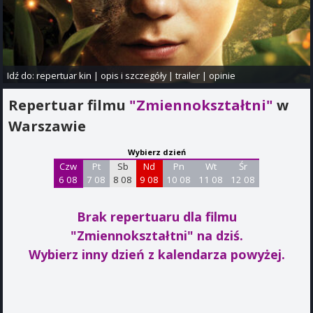
Idź do:
repertuar kin
|
opis i szczegóły
|
trailer
|
opinie
Repertuar filmu
"Zmiennokształtni"
w
Warszawie
Wybierz dzień
Czw
Pt
Sb
Nd
Pn
Wt
Śr
6 08
7 08
8 08
9 08
10 08
11 08
12 08
Brak repertuaru dla filmu
"Zmiennokształtni"
na dziś.
Wybierz inny dzień z kalendarza powyżej.