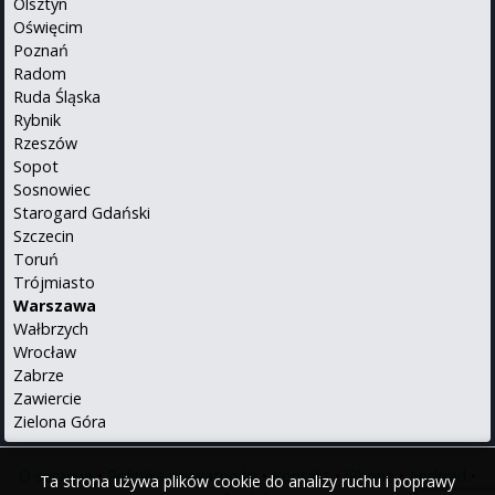
Olsztyn
Oświęcim
Poznań
Radom
Ruda Śląska
Rybnik
Rzeszów
Sopot
Sosnowiec
Starogard Gdański
Szczecin
Toruń
Trójmiasto
Warszawa
Wałbrzych
Wrocław
Zabrze
Zawiercie
Zielona Góra
O serwisie
•
Polityka prywatności
•
Kontakt
•
iPhone
•
Android
•
Ta strona używa plików cookie do analizy ruchu i poprawy