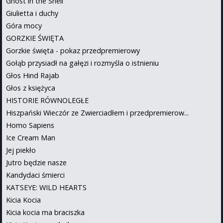
Ghost in the Shell
Giulietta i duchy
Góra mocy
GORZKIE ŚWIĘTA
Gorzkie święta - pokaz przedpremierowy
Gołąb przysiadł na gałęzi i rozmyśla o istnieniu
Głos Hind Rajab
Głos z księżyca
HISTORIE RÓWNOLEGŁE
Hiszpański Wieczór ze Zwierciadłem i przedpremierow...
Homo Sapiens
Ice Cream Man
Jej piekło
Jutro będzie nasze
Kandydaci śmierci
KATSEYE: WILD HEARTS
Kicia Kocia
Kicia kocia ma braciszka