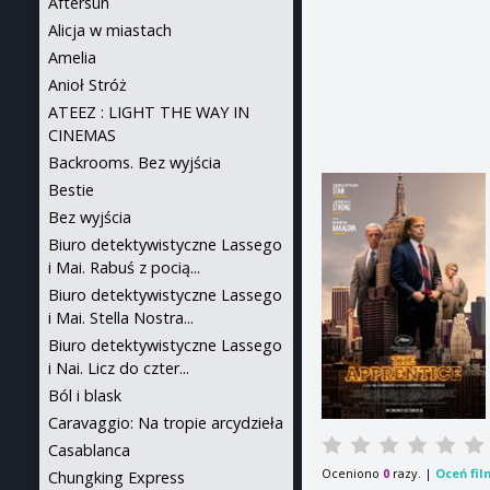
Aftersun
Alicja w miastach
Amelia
Anioł Stróż
ATEEZ : LIGHT THE WAY IN
CINEMAS
Backrooms. Bez wyjścia
Bestie
Bez wyjścia
Biuro detektywistyczne Lassego
i Mai. Rabuś z pocią...
Biuro detektywistyczne Lassego
i Mai. Stella Nostra...
Biuro detektywistyczne Lassego
i Nai. Licz do czter...
Ból i blask
Caravaggio: Na tropie arcydzieła
Casablanca
Oceniono
razy. |
Oceń fil
0
Chungking Express