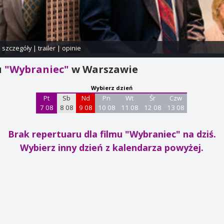
i szczegóły
|
trailer
|
opinie
u
"Wybraniec"
w Warszawie
Wybierz dzień
Pt
Sb
Nd
Pn
Wt
Śr
Czw
7 08
8 08
9 08
10 08
11 08
12 08
13 08
Brak repertuaru dla filmu "Wybraniec"
na dziś.
Wybierz inny dzień z kalendarza powyżej.