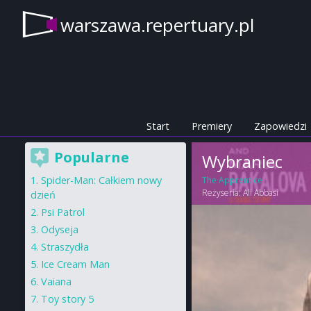
warszawa.repertuary.pl
Start
Premiery
Zapowiedzi
Popularne
Wybraniec
Spider-Man: Całkiem nowy
The Apprentice
Reżyseria:
Ali Abbasi
dzień
Psi Patrol
Odyseja
Straszydła
Ice Cream Man
Vaiana
Toy story 5