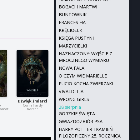
BOGACI I MARTWI
BUNTOWNIK
FRANCES HA
KRĘCIOŁEK
KSIĘGA PUSTYNI
MARZYCIELKI
NAZNACZONY: WYJŚCIE Z
MROCZNEGO WYMIARU
NOWA FALA
O CZYM WIE MARIELLE
PUCIO KOCHA ZWIERZAKI
VIVALDI I JA
WRONG GIRLS
Dźwięk śmierci
o
Corin Hardy
28 sierpnia
dramat
horror
GORZKIE ŚWIĘTA
GWIAZDOZBIÓR PSA
HARRY POTTER I KAMIEŃ
FILOZOFICZNY 25. ROCZNICA