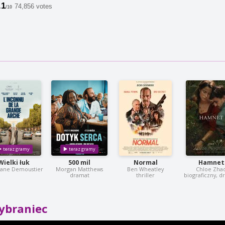
.1
74,856 votes
/10
Wielki łuk
500 mil
Normal
Hamnet
ane Demoustier
Morgan Matthews
Ben Wheatley
Chloe Zha
dramat
thriller
biograficzny, 
ybraniec