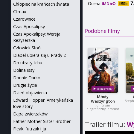
Ocena
:
7
IMDb©
Chłopiec na krańcach świata
Climax
Czarownice
Czas Apokalipsy
Podobne filmy
Czas Apokalipsy: Wersja
Reżyserska
Człowiek Słoń
Diabeł ubiera się u Prady 2
Do utraty tchu
Dolina Issy
Donnie Darko
Drugie życie
Dzień objawienia
Młody
Edward Hopper. Amerykańska
Steph
Waszyngton
Jon Erwin
love story
biograficzny, dramat
Ekipa zwierzaków
Father Mother Sister Brother
Trailer filmu:
W
Fleak. futrzak i ja