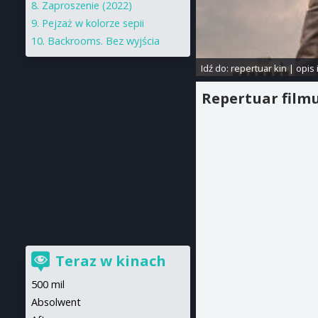
Zaproszenie (2022)
Pejzaż w kolorze sepii
Backrooms. Bez wyjścia
Idź do:
repertuar kin
|
opis 
Repertuar film
Teraz w kinach
500 mil
Absolwent