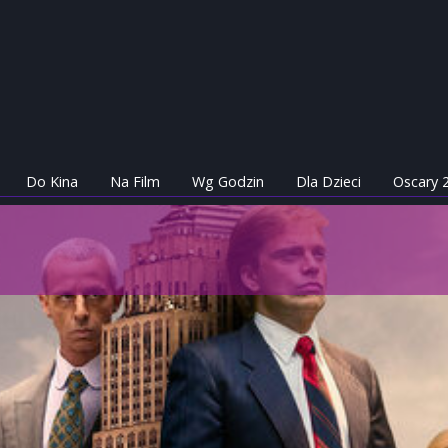
Do Kina
Na Film
Wg Godzin
Dla Dzieci
Oscary 