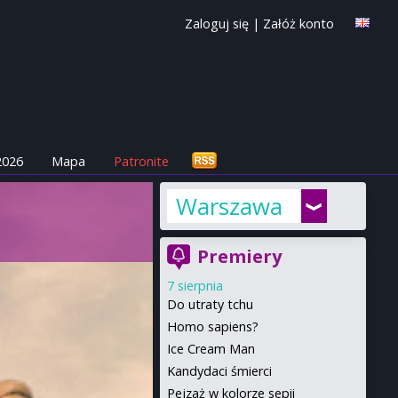
Zaloguj się
|
Załóż konto
2026
Mapa
Patronite
Warszawa
Premiery
7 sierpnia
Do utraty tchu
Homo sapiens?
Ice Cream Man
Kandydaci śmierci
Pejzaż w kolorze sepii