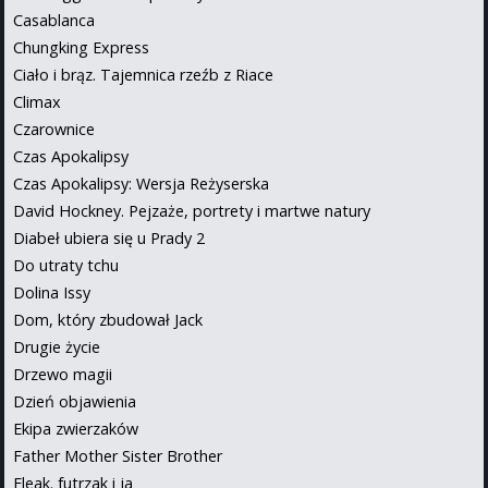
Casablanca
Chungking Express
Ciało i brąz. Tajemnica rzeźb z Riace
Climax
Czarownice
Czas Apokalipsy
Czas Apokalipsy: Wersja Reżyserska
David Hockney. Pejzaże, portrety i martwe natury
Diabeł ubiera się u Prady 2
Do utraty tchu
Dolina Issy
Dom, który zbudował Jack
Drugie życie
Drzewo magii
Dzień objawienia
Ekipa zwierzaków
Father Mother Sister Brother
Fleak. futrzak i ja