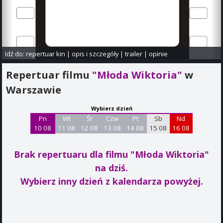
Idź do:
repertuar kin
|
opis i szczegóły
|
trailer
|
opinie
Repertuar filmu
"Młoda Wiktoria"
w
Warszawie
Wybierz dzień
Pn
Wt
Śr
Czw
Pt
Sb
Nd
10 08
11 08
12 08
13 08
14 08
15 08
16 08
Brak repertuaru dla filmu "Młoda Wiktoria"
na dziś.
Wybierz inny dzień z kalendarza powyżej.