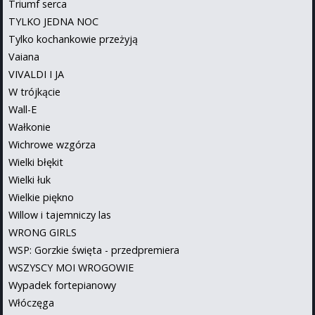
Triumf serca
TYLKO JEDNA NOC
Tylko kochankowie przeżyją
Vaiana
VIVALDI I JA
W trójkącie
Wall-E
Wałkonie
Wichrowe wzgórza
Wielki błękit
Wielki łuk
Wielkie piękno
Willow i tajemniczy las
WRONG GIRLS
WSP: Gorzkie święta - przedpremiera
WSZYSCY MOI WROGOWIE
Wypadek fortepianowy
Włóczęga