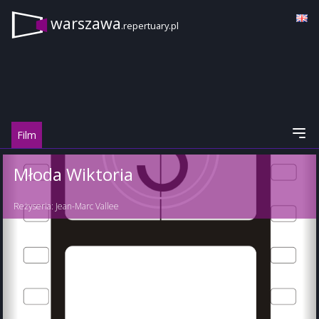
warszawa
.repertuary.pl
Film
Młoda Wiktoria
Reżyseria:
Jean-Marc Vallee