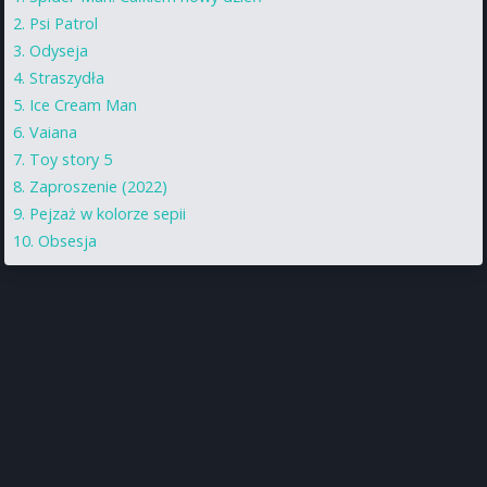
Psi Patrol
Odyseja
Straszydła
Ice Cream Man
Vaiana
Toy story 5
Zaproszenie (2022)
Pejzaż w kolorze sepii
Obsesja