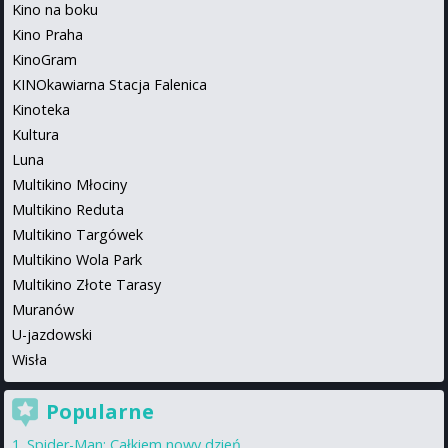
Kino na boku
Kino Praha
KinoGram
KINOkawiarna Stacja Falenica
Kinoteka
Kultura
Luna
Multikino Młociny
Multikino Reduta
Multikino Targówek
Multikino Wola Park
Multikino Złote Tarasy
Muranów
U-jazdowski
Wisła
Popularne
Spider-Man: Całkiem nowy dzień