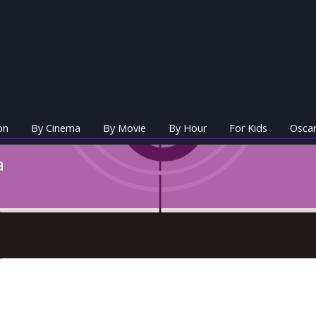
on
By Cinema
By Movie
By Hour
For Kids
Oscar
a