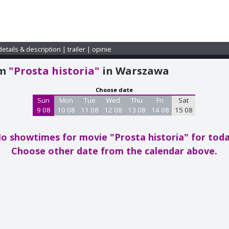
details & description
|
trailer
|
opinie
am
"Prosta historia"
in Warszawa
Choose date
Sun
Mon
Tue
Wed
Thu
Fri
Sat
9 08
10 08
11 08
12 08
13 08
14 08
15 08
o showtimes for movie "Prosta historia"
for tod
Choose other date from the calendar above.