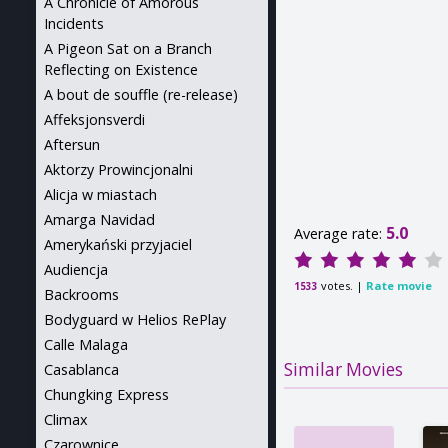
A Chronicle of Amorous
Incidents
A Pigeon Sat on a Branch
Reflecting on Existence
A bout de souffle (re-release)
Affeksjonsverdi
Aftersun
Aktorzy Prowincjonalni
Alicja w miastach
Amarga Navidad
5.0
Average rate:
Amerykański przyjaciel
Audiencja
votes. |
Rate movie
1533
Backrooms
Bodyguard w Helios RePlay
Calle Malaga
Similar Movies
Casablanca
Chungking Express
Climax
Czarownice