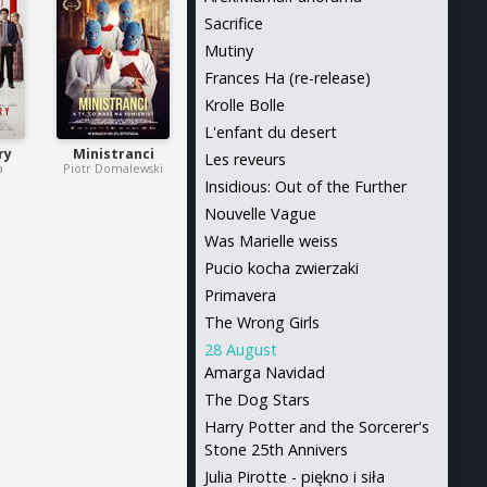
Sacrifice
Mutiny
Frances Ha (re-release)
Krolle Bolle
L'enfant du desert
ry
Ministranci
Les reveurs
a
Piotr Domalewski
Insidious: Out of the Further
Nouvelle Vague
Was Marielle weiss
Pucio kocha zwierzaki
Primavera
The Wrong Girls
28 August
Amarga Navidad
The Dog Stars
Harry Potter and the Sorcerer's
Stone 25th Annivers
Julia Pirotte - piękno i siła