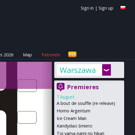
Sign in
|
Sign up
s 2026
Map
Patronite
Warszawa
Premieres
7 August
A bout de souffle (re-release)
Homo Argentum
Ice Cream Man
Kandydaci śmierci
Toi yama-nami no hikari