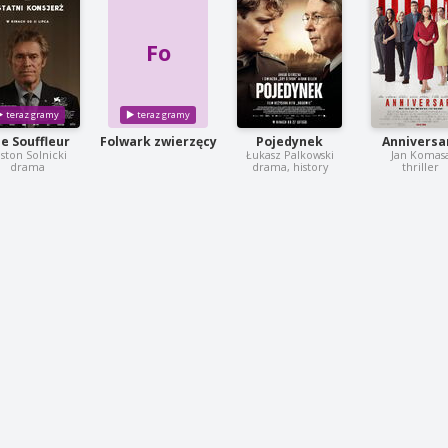
Fo
e Souffleur
Folwark zwierzęcy
Pojedynek
Anniversa
ston Solnicki
Łukasz Palkowski
Jan Komas
drama
drama, history
thriller