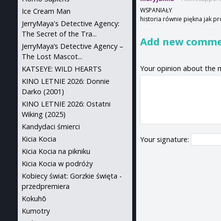
WSPANIAŁY
Ice Cream Man
historia równie piękna jak p
JerryMaya's Detective Agency:
The Secret of the Tra...
Add new comm
JerryMaya’s Detective Agency –
The Lost Mascot...
Your opinion about the 
KATSEYE: WILD HEARTS
KINO LETNIE 2026: Donnie
Darko (2001)
KINO LETNIE 2026: Ostatni
Wiking (2025)
Kandydaci śmierci
Kicia Kocia
Your signature:
Kicia Kocia na pikniku
Kicia Kocia w podróży
Kobiecy świat: Gorzkie święta -
przedpremiera
Kokuhō
Kumotry