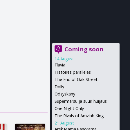
Coming soon
14 August
Flavia
Histoires paralleles
The End of Oak Street
Dolly
Odzyskany
Supermarsu ja suuri huijaus
One Night Only
The Rivals of Amziah King
21 August
Arek.Mama.Panorama