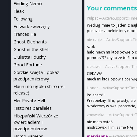
Finding Nemo
Your comment
Fleak
Pulpet ---ActiveSupport::Ti
Following
Według mnie to jeden z najl
Folwark zwierzęcy
pokazuje zupełnie inny mode
Frances Ha
nie czaje ---ActiveSupport::
Ghost Elephants
szok
Ghost in the Shell
halo niech mi ktos powie o co w
Giulietta i duchy
pomocy??? chyab ze to film d
Good Fortune
ciekawa ---ActiveSupport::T
Gorzkie święta - pokaz
CIEKAWA
przedpremierowy
niech mi ktoś opowie coś wię
Hauru no ugoku shiro (re-
Honor ---ActiveSupport::Tim
release)
Polecam!!!
Her Private Hell
Przepiekny film, prosty, al
skończony w swej prostocie, 
Histoires paralleles
zmywarka ---ActiveSupport::
Hiszpański Wieczór ze
Zwierciadłem i
nie mam pytań
mistrzowski film, same NAj
przedpremierow...
Homo Sapiens
maryjanna
---ActiveSuppor