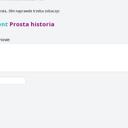
rosta...film naprawde trzeba zobaczyc
ent
Prosta historia
movie: