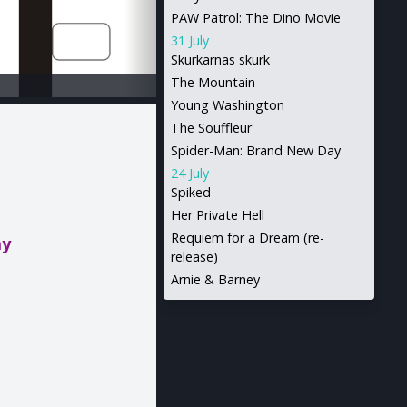
PAW Patrol: The Dino Movie
31 July
Skurkarnas skurk
The Mountain
Young Washington
The Souffleur
Spider-Man: Brand New Day
24 July
Spiked
Her Private Hell
Requiem for a Dream (re-
ay
release)
Arnie & Barney