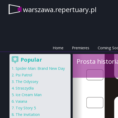
warszawa.repertuary.pl
Home
Premieres
Coming So
Popular
Prosta histori
Spider-Man: Brand New Day
Psi Patrol
The Odyssey
Straszydła
Ice Cream Man
Vaiana
Toy Story 5
The Invitation