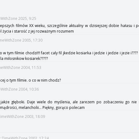
s
meWithZone 2025, 9:25
epszych filmów XX wieku, szczególnie aktualny w dzisiejszej dobie hałasu 
l życia i starość z jej rozważnym rozumem
TimeWithZone 2005, 17:30
 tym filmie chodzi!!! facet caly fil jkedzie kosiarka i jedzie i jedzie i jezie i???? 
la milosnikow kosiarek?????
imeWithZone 2004, 11:53
cej o tym filmie. o co w nim chodz?
eWithZone 2004, 10:36
e jakże głęboki. Daje wiele do myślenia, ale zarezem po zobaczeniu go nie
mądrości, melancholii... Piękny, gorąco polecam
TimeWithZone 2003, 18:09
t::TimeWithZone 2002, 17:24