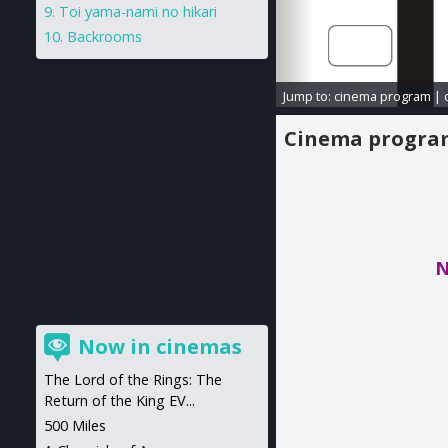
Toi yama-nami no hikari
Backrooms
Jump to:
cinema program
|
Cinema progr
N
Now in cinemas
The Lord of the Rings: The
Return of the King EV...
500 Miles