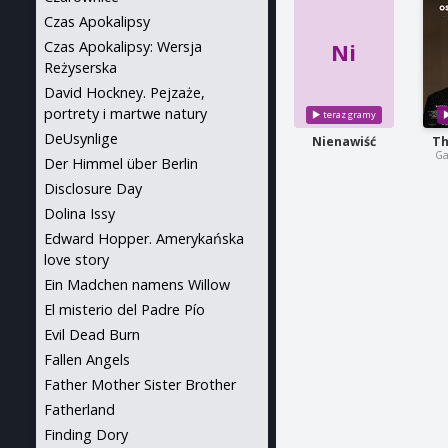
Czas Apokalipsy
Czas Apokalipsy: Wersja
Ni
Reżyserska
David Hockney. Pejzaże,
portrety i martwe natury
DeUsynlige
Nienawiść
Th
Ga
Der Himmel über Berlin
Disclosure Day
Dolina Issy
Edward Hopper. Amerykańska
love story
Ein Madchen namens Willow
El misterio del Padre Pío
Evil Dead Burn
Fallen Angels
Father Mother Sister Brother
Fatherland
Finding Dory