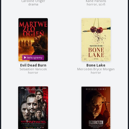
Caroline Origer
Kane Parsons
drama
horror, sci-fi
Evil Dead Burn
Bone Lake
Sebastien Vanicek
Mercedes Bryce Morgan
horror
horror