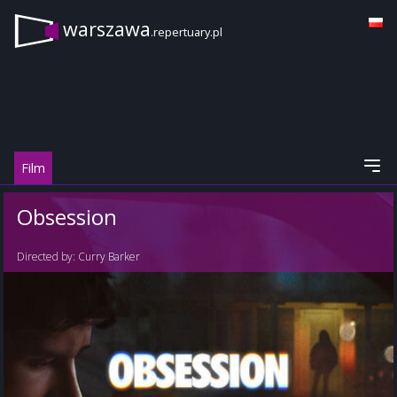
warszawa
.repertuary.pl
Film
Obsession
Directed by:
Curry Barker