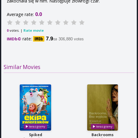
zakochała się w nim. Następuje złowrogi czar.
0.0
Average rate:
votes. |
Rate movie
0
rate:
7.9
IMDb©
306,880 votes
/10
Similar Movies
Spiked
Backrooms