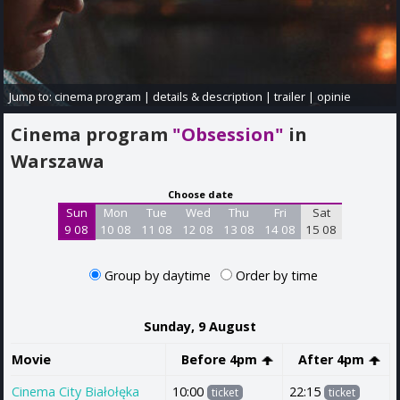
Jump to:
cinema program
|
details & description
|
trailer
|
opinie
Cinema program
"Obsession"
in
Warszawa
Choose date
Sun
Mon
Tue
Wed
Thu
Fri
Sat
9 08
10 08
11 08
12 08
13 08
14 08
15 08
Group by daytime
Order by time
Sunday, 9 August
Movie
Before 4pm
After 4pm
Cinema City Białołęka
10:00
22:15
ticket
ticket