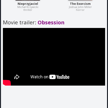
Nieprzyjaciel
The Exorcism
Michał Krzywicki
Joshua John Miller
thriller
horror
Movie trailer:
Obsession