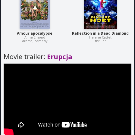
Amour apocalypse
Reflection in a Dead Diamond
Anne Emond
Helene Cattet
drama, comedy
thriller
Movie trailer:
Erupcja