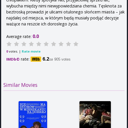
wybucha między nimi niewypowiedziana chemia. Tęsknota za
beztroską prowadzi je ulicami otulonego słońcem miasta – jak
najdalej od miejsca, w którym będą musiały podjąć decyzje
ważące na reszcie ich dorosłego życia.
0.0
Average rate:
votes. |
Rate movie
0
rate:
6.2
IMDb©
905 votes
/10
Similar Movies