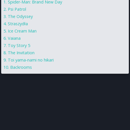
Spider-Man: Brand New Day
Psi Patrol
The Odyssey
Straszydła
Ice Cream Man
Vaiana
Toy Story 5
The Invitation
Toi yama-nami no hikari
Backrooms