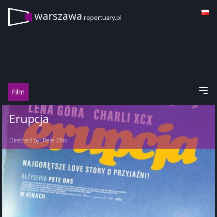
warszawa
.repertuary.pl
Film
Erupcja
Directed by:
Pete Ohs