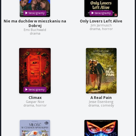
Nie ma duchów w mieszkaniu na
Only Lovers Left Alive
Jim Jarmusch
Dobrej
drama, horror
Emi Buchwald
drama
Climax
A Real Pain
Gaspar Noe
Jesse Eisenberg
drama, horror
drama, comedy