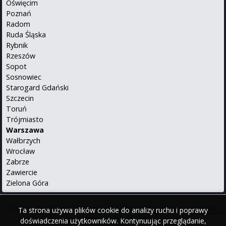
Oświęcim
Poznań
Radom
Ruda Śląska
Rybnik
Rzeszów
Sopot
Sosnowiec
Starogard Gdański
Szczecin
Toruń
Trójmiasto
Warszawa
Wałbrzych
Wrocław
Zabrze
Zawiercie
Zielona Góra
About us
•
Privacy Policy
•
Translations info
•
Contact
•
iPhone
Ta strona używa plików cookie do analizy ruchu i poprawy
•
Android
Po polsku
doświadczenia użytkowników. Kontynuując przeglądanie,