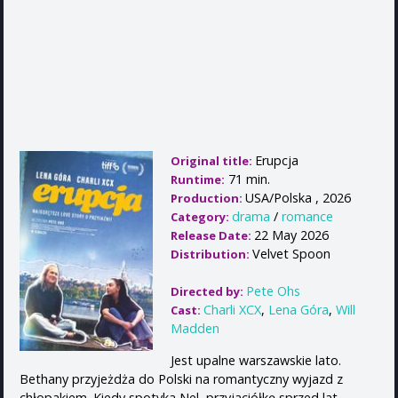
Erupcja
Original title:
71 min.
Runtime:
USA/Polska , 2026
Production:
drama
/
romance
Category:
22 May 2026
Release Date:
Velvet Spoon
Distribution:
Pete Ohs
Directed by:
Charli XCX
,
Lena Góra
,
Will
Cast:
Madden
Jest upalne warszawskie lato.
Bethany przyjeżdża do Polski na romantyczny wyjazd z
chłopakiem. Kiedy spotyka Nel, przyjaciółkę sprzed lat,