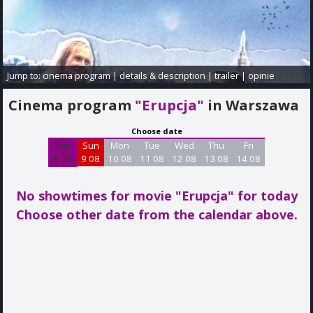
Jump to:
cinema program
|
details & description
|
trailer
|
opinie
Cinema program
"Erupcja"
in Warszawa
Choose date
Sat
Sun
Mon
Tue
Wed
Thu
Fri
8 08
9 08
10 08
11 08
12 08
13 08
14 08
No showtimes for movie "Erupcja"
for today
Choose other date from the calendar above.