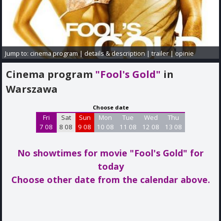
Jump to:
cinema program
|
details & description
|
trailer
|
opinie
Cinema program
"Fool's Gold"
in
Warszawa
Choose date
Fri
Sat
Sun
Mon
Tue
Wed
Thu
7 08
8 08
9 08
10 08
11 08
12 08
13 08
No showtimes for movie "Fool's Gold"
for
today
Choose other date from the calendar above.