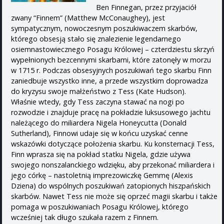
Ben Finnegan, przez przyjaciół
zwany “Finnem” (Matthew McConaughey), jest
sympatycznym, nowoczesnym poszukiwaczem skarbów,
którego obsesją stało się znalezienie legendarnego
osiemnastowiecznego Posagu Królowej – czterdziestu skrzyń
wypełnionych bezcennymi skarbami, które zatonęły w morzu
w 1715 r. Podczas obsesyjnych poszukiwań tego skarbu Finn
zaniedbuje wszystko inne, a przede wszystkim doprowadza
do kryzysu swoje małżeństwo z Tess (Kate Hudson).
Właśnie wtedy, gdy Tess zaczyna stawać na nogi po
rozwodzie i znajduje pracę na pokładzie luksusowego jachtu
należącego do miliardera Nigela Honeycutta (Donald
Sutherland), Finnowi udaje się w końcu uzyskać cenne
wskazówki dotyczące położenia skarbu. Ku konsternacji Tess,
Finn wprasza się na pokład statku Nigela, gdzie używa
swojego nonszalanckiego wdzięku, aby przekonać miliardera i
jego córkę – nastoletnią imprezowiczkę Gemmę (Alexis
Dziena) do wspólnych poszukiwań zatopionych hiszpańskich
skarbów. Nawet Tess nie może się oprzeć magii skarbu i także
pomaga w poszukiwaniach Posagu Królowej, którego
wcześniej tak długo szukała razem z Finnem.