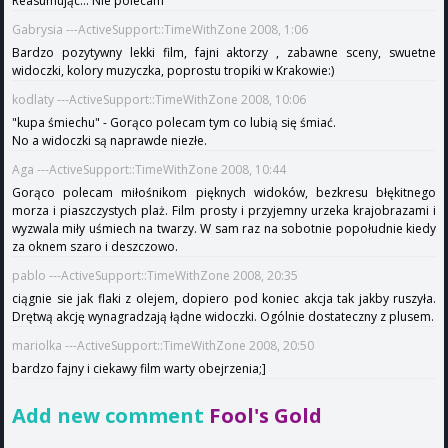
Reasumując... Nie polecam
Gabrysia ---ActiveSupport::TimeWithZone 2008, 1:06
Bardzo pozytywny lekki film, fajni aktorzy , zabawne sceny, swuetne
widoczki, kolory muzyczka, poprostu tropiki w Krakowie:)
kodlaty ---ActiveSupport::TimeWithZone 2008, 10:06
"kupa śmiechu" - Gorąco polecam tym co lubią się śmiać.
No a widoczki są naprawde niezłe.
Aga ---ActiveSupport::TimeWithZone 2008, 10:44
Gorąco polecam miłośnikom pięknych widoków, bezkresu błękitnego
morza i piaszczystych plaż. Film prosty i przyjemny urzeka krajobrazami i
wyzwala miły uśmiech na twarzy. W sam raz na sobotnie popołudnie kiedy
za oknem szaro i deszczowo.
pablo ---ActiveSupport::TimeWithZone 2008, 20:35
ciągnie sie jak flaki z olejem, dopiero pod koniec akcja tak jakby ruszyła.
Drętwą akcję wynagradzają łądne widoczki. Ogólnie dostateczny z plusem.
mariolka ---ActiveSupport::TimeWithZone 2008, 20:50
bardzo fajny i ciekawy film warty obejrzenia;]
Add new comment
Fool's Gold