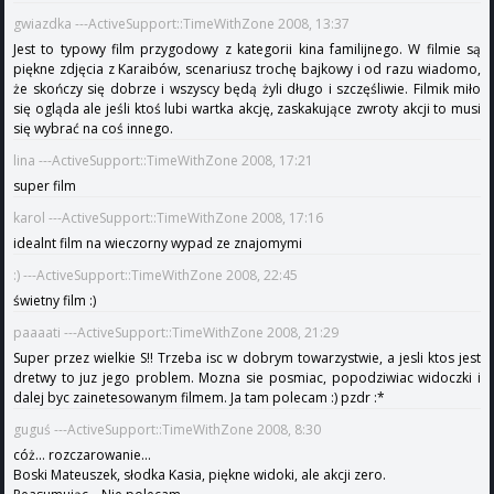
gwiazdka ---ActiveSupport::TimeWithZone 2008, 13:37
Jest to typowy film przygodowy z kategorii kina familijnego. W filmie są
piękne zdjęcia z Karaibów, scenariusz trochę bajkowy i od razu wiadomo,
że skończy się dobrze i wszyscy będą żyli długo i szczęśliwie. Filmik miło
się ogląda ale jeśli ktoś lubi wartka akcję, zaskakujące zwroty akcji to musi
się wybrać na coś innego.
lina ---ActiveSupport::TimeWithZone 2008, 17:21
super film
karol ---ActiveSupport::TimeWithZone 2008, 17:16
idealnt film na wieczorny wypad ze znajomymi
:) ---ActiveSupport::TimeWithZone 2008, 22:45
świetny film :)
paaaati ---ActiveSupport::TimeWithZone 2008, 21:29
Super przez wielkie S!! Trzeba isc w dobrym towarzystwie, a jesli ktos jest
dretwy to juz jego problem. Mozna sie posmiac, popodziwiac widoczki i
dalej byc zainetesowanym filmem. Ja tam polecam :) pzdr :*
guguś ---ActiveSupport::TimeWithZone 2008, 8:30
cóż... rozczarowanie...
Boski Mateuszek, słodka Kasia, piękne widoki, ale akcji zero.