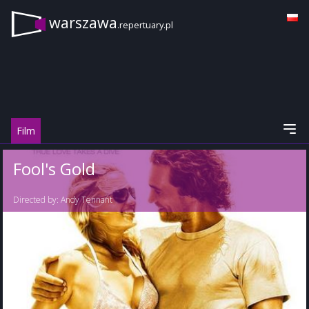
warszawa
.repertuary.pl
Film
Fool's Gold
Directed by:
Andy Tennant