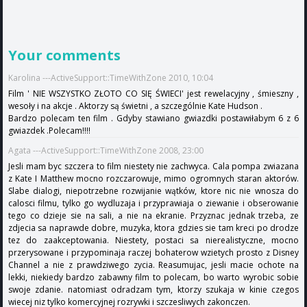
Your comments
Karolina ---ActiveSupport::TimeWithZone 2010, 10:04
Film ' NIE WSZYSTKO ZŁOTO CO SIĘ ŚWIECI' jest rewelacyjny , śmieszny ,
wesoły i na akcje . Aktorzy są świetni , a szczególnie Kate Hudson .
Bardzo polecam ten film . Gdyby stawiano gwiazdki postawiłabym 6 z 6
gwiazdek .Polecam!!!!
Agata ---ActiveSupport::TimeWithZone 2008, 23:00
Jesli mam byc szczera to film niestety nie zachwyca. Cala pompa zwiazana
z Kate I Matthew mocno rozczarowuje, mimo ogromnych staran aktorów.
Slabe dialogi, niepotrzebne rozwijanie wątków, ktore nic nie wnosza do
calosci filmu, tylko go wydluzaja i przyprawiaja o ziewanie i obserowanie
tego co dzieje sie na sali, a nie na ekranie. Przyznac jednak trzeba, ze
zdjecia sa naprawde dobre, muzyka, ktora gdzies sie tam kreci po drodze
tez do zaakceptowania. Niestety, postaci sa nierealistyczne, mocno
przerysowane i przypominaja raczej bohaterow wzietych prosto z Disney
Channel a nie z prawdziwego zycia. Reasumujac, jesli macie ochote na
lekki, niekiedy bardzo zabawny film to polecam, bo warto wyrobic sobie
swoje zdanie. natomiast odradzam tym, ktorzy szukaja w kinie czegos
wiecej niz tylko komercyjnej rozrywki i szczesliwych zakonczen.