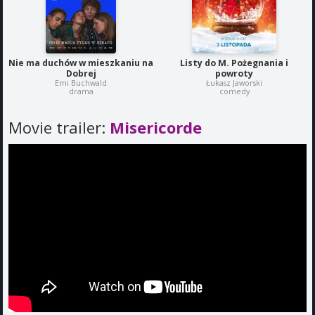
Nie ma duchów w mieszkaniu na
Listy do M. Pożegnania i
Dobrej
powroty
Emi Buchwald
Łukasz Jaworski
drama
comedy
Movie trailer:
Misericorde