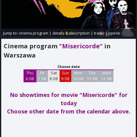
Jump to:
cinema program
|
details & description
|
trailer
|
opinie
Cinema program
"Misericorde"
in
Warszawa
Choose date
Thu
Fri
Sat
Sun
Mon
Tue
Wed
6 08
7 08
8 08
9 08
10 08
11 08
12 08
No showtimes for movie "Misericorde"
for
today
Choose other date from the calendar above.