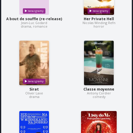
A bout de souffle (re-release)
Her Private Hell
Jean-Luc Godard
Nicolas Winding Refn
drama, romance
horror
Sirat
Classe moyenne
Oliver Laxe
Antony Cordier
drama
comedy