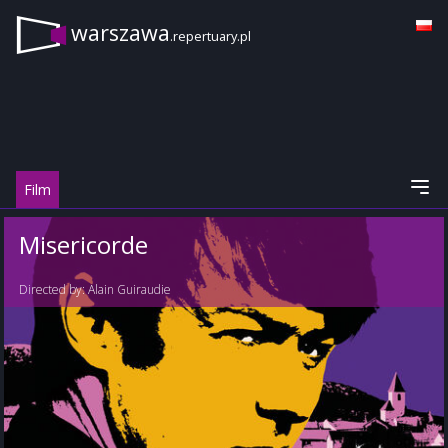
warszawa
.repertuary.pl
Film
Misericorde
Directed by:
Alain Guiraudie