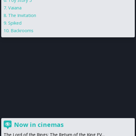
Toy Story 5
Vaiana
The Invitation
Spiked
Backrooms
Now in cinemas
The Lord of the Rings: The Return of the King EV...