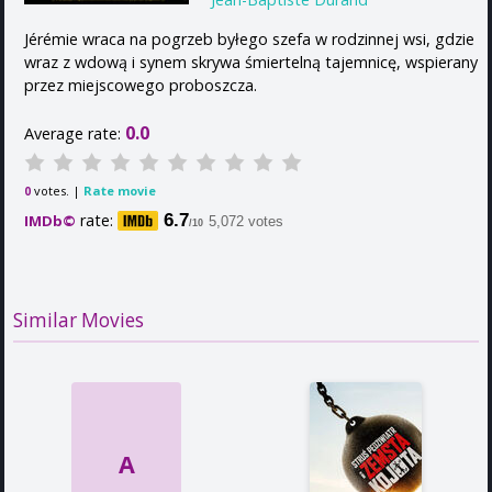
Jérémie wraca na pogrzeb byłego szefa w rodzinnej wsi, gdzie
wraz z wdową i synem skrywa śmiertelną tajemnicę, wspierany
przez miejscowego proboszcza.
0.0
Average rate:
votes. |
Rate movie
0
rate:
6.7
IMDb©
5,072 votes
/10
Similar Movies
A