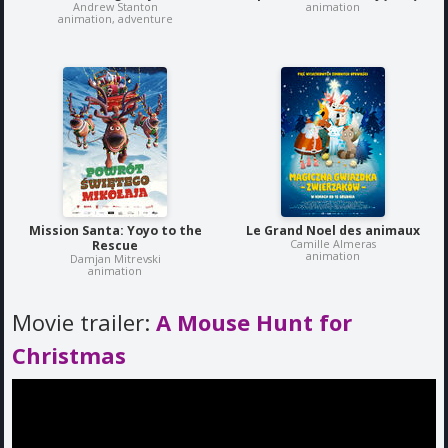
Andrew Stanton
animation
animation, adventure
Mission Santa: Yoyo to the
Le Grand Noel des animaux
Camille Almeras
Rescue
animation
Damjan Mitrevski
animation
Movie trailer:
A Mouse Hunt for
Christmas