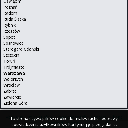
Oświęcim
Poznań
Radom
Ruda Śląska
Rybnik
Rzeszów
Sopot
Sosnowiec
Starogard Gdański
Szczecin
Toruń
Trójmiasto
Warszawa
Wałbrzych
Wrocław
Zabrze
Zawiercie
Zielona Góra
About us
•
Privacy Policy
•
Translations info
•
Contact
•
iPhone
Ta strona używa plików cookie do analizy ruchu i poprawy
•
Android
Po polsku
doświadczenia użytkowników. Kontynuując przeglądanie,