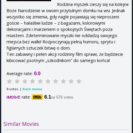
Rodzina myszek cieszy się na kolejne
Boże Narodzenie w swoim przytulnym domku na wsi. Jednak
wszystko się zmienia, gdy nagle pojawiają się nieproszeni
goście – hałaśliwi ludzie – z bagażami, kolorowymi
dekoracjami i marzeniem o spokojnych Świętach poza
miastem. Zdeterminowane myszki nie oddadzą swojego
miejsca bez walki! Rozpoczynają pełną humoru, sprytu i
figlarnych sztuczek bitwę o dom.
Ten zabawny i pełen akcji rodzinny film sprawi, że będziecie
kibicować psotnym „szkodnikom” do samego końca!
0.0
Average rate:
votes. |
Rate movie
0
rate:
6.1
IMDb©
676 votes
/10
Similar Movies