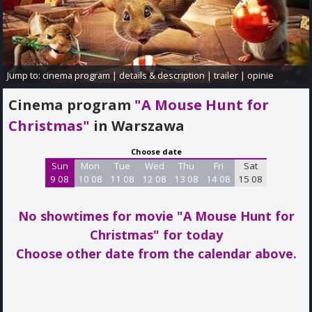
Jump to:
cinema program
|
details & description
|
trailer
|
opinie
Cinema program
"A Mouse Hunt for
Christmas"
in Warszawa
Choose date
Sun
Mon
Tue
Wed
Thu
Fri
Sat
9 08
10 08
11 08
12 08
13 08
14 08
15 08
No showtimes for movie "A Mouse Hunt for
Christmas"
for today
Choose other date from the calendar above.