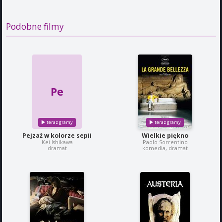
Podobne filmy
Pe
Pejzaż w kolorze sepii
Wielkie piękno
Kei Ishikawa
Paolo Sorrentino
dramat
komedia, dramat