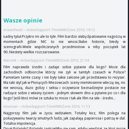
Wasze opinie
eraserhead ---ActiveSupport::TimeWithZone 2016, 19:12
Ładny tytuł.Przykro mi ale to tyle. Film bardzo słaby.Epatowanie nagością w
momentach gdzie NIC to nie wnosi.Słabe historie, błedy w
scenografii.Wiele współczesnych przedmiotow a niby początek lat
90..Niestety wielkie rozczarowanie.
MarcinK ---ActiveSupport::TimeWithZone 2016, 21:34
Film naprawde średni i zadaje sobie pytanie dla kogo? Moze dla
zachodnich odbiorców którzy nie zyli w tamtyh czasach w Polsce?
Pamietam tamte czasy i nie były takie żałosne jak przedstawia to reżyser.
Ma taki styl jak w Płonących Wiezowcach: sceny niemiłosienie wleczą się, nic
nie wnoszą, dużo golizy i seksu i oczywiscie beznadziejne postacie nie
radzące sobie z własny życiem - jednym słowem dno a pytanie po co i dla
kogo? Jeśli ktoś mówi że sztuka to może i tak ale film na siłe - średni...
kinoman ---ActiveSupport::TimeWithZone 2016, 11:13
Najgorszy film jaki w życiu widziałem. Totalny kicz, film polega na
pokazywaniu twarzy smutnych ludzi, jak zapalają papierosa i patrzą w dal.
Totalna impotencja.
Drugi Polański? Polański zastrzeliłby się sam, gdyby wiedział, że ktoś może