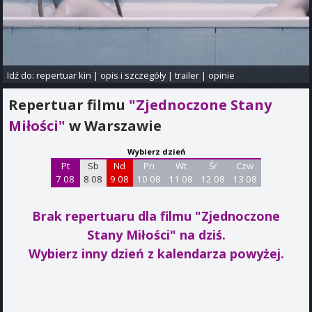
Idź do:
repertuar kin
|
opis i szczegóły
|
trailer
|
opinie
Repertuar filmu
"Zjednoczone Stany
Miłości"
w Warszawie
Wybierz dzień
Pt
Sb
Nd
Pn
Wt
Śr
Czw
7 08
8 08
9 08
10 08
11 08
12 08
13 08
Brak repertuaru dla filmu "Zjednoczone
Stany Miłości"
na dziś.
Wybierz inny dzień z kalendarza powyżej.