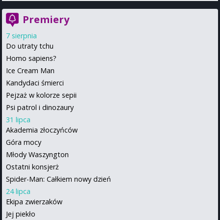
Premiery
7 sierpnia
Do utraty tchu
Homo sapiens?
Ice Cream Man
Kandydaci śmierci
Pejzaż w kolorze sepii
Psi patrol i dinozaury
31 lipca
Akademia złoczyńców
Góra mocy
Młody Waszyngton
Ostatni konsjerż
Spider-Man: Całkiem nowy dzień
24 lipca
Ekipa zwierzaków
Jej piekło