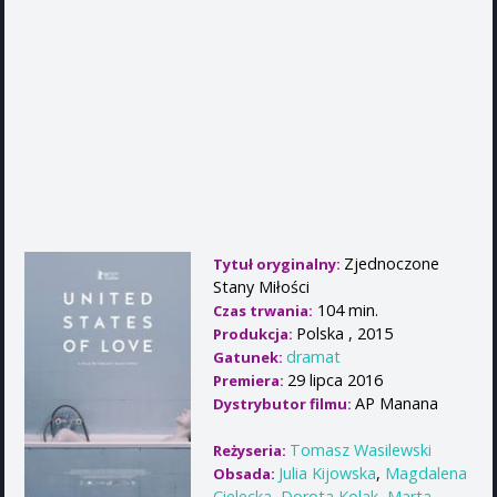
Zjednoczone
Tytuł oryginalny:
Stany Miłości
104 min.
Czas trwania:
Polska , 2015
Produkcja:
dramat
Gatunek:
29 lipca 2016
Premiera:
AP Manana
Dystrybutor filmu:
Tomasz Wasilewski
Reżyseria:
Julia Kijowska
,
Magdalena
Obsada:
Cielecka
,
Dorota Kolak
,
Marta