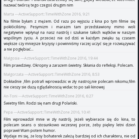
nazwać twórcę tego czegoś drugim nim
Marta ---ActiveSupport::TimeWithZone 2016, 9:21
Na filmie byłam z mężem. Od razu po wyjsciu z kina po tym filmie się
pokłóciliśmy. Pesymizm i marazm tam przedstawiony mimo woli
negatywnie wpłynął na nasz nastrój i szukanie takich wątków w naszym
wspólnym życiu. A przecież nie od dziś w każdym zwiąku są czasem
większe czy mniejsze kryzysy i powinniśmy raczej uczyć się je rozwiązywać
a nie pogłębiać...
Małgosia ---ActiveSupport::TimeWithZone 2016, 19:44
Film prawdziwy. Okropny a zarazem świetny. Skłania do refleksji. Polecam.
Małgorzata ---ActiveSupport::TimeWithZone 2016, 8:53
Dokładnie ,film potrafi wprowadzic w zły nastroj,nie polecam nikomu,film
nie cieszy sie duzą oglądalnoscią widac to po sali kinowej
An-Toni ---ActiveSupport::TimeWithZone 2016, 6:27
Świetny film. Rodzi się nam drugi Polański.
Pepa ---ActiveSupport::TimeWithZone 2016, 10:41
Film wprowadził mnie w zły nastrój. Jeżeli wybieracie się do kina, to
polecam seans o stosunkowo wczesnej porze, żeby piękny letni dzień
poprawił Wam potem humor.
Wydaje mi się, że losy bohaterek zależą bardziej od ich charakteru, nie od