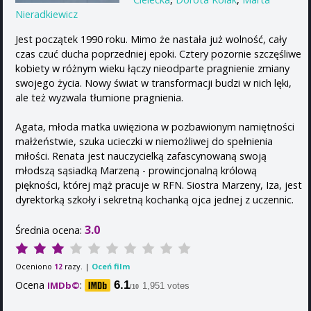
Nieradkiewicz
Jest początek 1990 roku. Mimo że nastała już wolność, cały
czas czuć ducha poprzedniej epoki. Cztery pozornie szczęśliwe
kobiety w różnym wieku łączy nieodparte pragnienie zmiany
swojego życia. Nowy świat w transformacji budzi w nich lęki,
ale też wyzwala tłumione pragnienia.
Agata, młoda matka uwięziona w pozbawionym namiętności
małżeństwie, szuka ucieczki w niemożliwej do spełnienia
miłości. Renata jest nauczycielką zafascynowaną swoją
młodszą sąsiadką Marzeną - prowincjonalną królową
piękności, której mąż pracuje w RFN. Siostra Marzeny, Iza, jest
dyrektorką szkoły i sekretną kochanką ojca jednej z uczennic.
3.0
Średnia ocena:
Oceniono
razy. |
Oceń film
12
Ocena
:
6.1
IMDb©
1,951 votes
/10