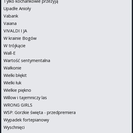
Tylko kochankowie przeżyją
Upadłe Anioły
Vabank
Vaiana
VIVALDI I JA
W krainie Bogów
W trójkącie
Wall-E
Wartość sentymentalna
Wałkonie
Wielki błękit
Wielki łuk
Wielkie piękno
Willow i tajemniczy las
WRONG GIRLS
WSP: Gorzkie święta - przedpremiera
Wypadek fortepianowy
Wyschnięci