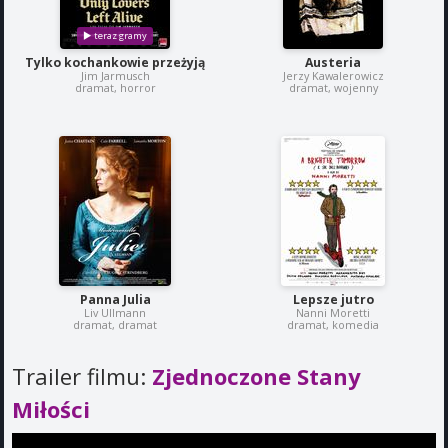
Tylko kochankowie przeżyją
Austeria
Jim Jarmusch
Jerzy Kawalerowicz
dramat, horror
dramat, wojenny
Panna Julia
Lepsze jutro
Liv Ullmann
Nanni Moretti
dramat, dramat
dramat, komedia
Trailer filmu:
Zjednoczone Stany
Miłości