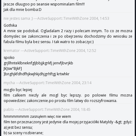
Jescze dluugoo po seansie wspominalam film!!!
Jak dla mnie bomba:D
nie jestes sama ;) ---ActiveSupport::TimeWithZone 2004, 14:53
Gothika
A mnie sie podobal. Ogladalam 2 razy i polecam innym. To co ze mozna
domyslec sie zakonczenia i ze po obejrzeniu dochodzimy do wniosku ze
fabula filmu byla bez sensu. I tak watro to zobaczyc:)
kremator ---ActiveSupport::TimeWithZone 2004, 12:52
spoko
grjllhnteklbneknfgljbbjjkgrkfj jenvfjbvrjkb
Jk]sw"BjkF]
]bnghjkfdhdfhjkwjhkjdhjgrhftgj krtwhkr
mycha ---ActiveSupport::TimeWithZone 2004, 23:14
moglo byc lepiej
film calkiem niezly ale mogl byc lepszy. po polowie filmu mozna
opowiedziec zakonczenie.po prostu film latwy do rozszyfrowania.
pablo ---ActiveSupport::TimeWithZone 2004, 18:45
hmmmmmmm zasnąłem więc nie wiem
film ten przeznaczony jest jedynie dla mojej przyjaciółki Matyldy -&gt; gdyż:
a) jest bez sensu;
b) sa sceny rozbierane;