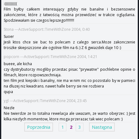
:((((((((((
Film byłby całkiem interesujący gdyby nie banalne i bezsensowne
zakończenie, które z łatwością można przewidzieć w trakcie oglądania.
Spodziewałam sie czegos lepszego!!!!!!!!!
Stona ---ActiveSupport::TimeWithZone 2004, 0:40
Suoer
Jesli ktos chce sie bac to polecam z calego serca.Moze zakonczenie
troszke skiepszczone ale ogolnie film na 6.:) Z 6 gwiazdek daje 10 :)
popcorn ---ActiveSupport::TimeWithZone 2004, 14:21
bueee, ale kicha
czy dystrybutorzy mogliby przestac pisac "prywatne" pochlebne opinie o
filmach, ktore rozpowszechniaja.
ten film jest kiepski i banalny, nie ma w nim nic co pozostalo by w pamieci
na dluzej niz kwadrans. nawet halle berry sie nie rozbiera
qupa
ygl ---ActiveSupport::TimeWithZone 2004, 23:45
Niezle
Nie twierdze ze to totalna rewelacja ale uwazam, ze warto obejrzec :) Jest
kilka niezlych momentow, ktore moga przerazac tak wiec polecam :)
Poprzednia
1
2
3
Następna