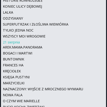
HISTORIE RÓWNOLEGŁE
KONIEC ULICY DĘBOWEJ
LALKA
ODZYSKANY
SUPERFUTRZAK I ZŁOŚLIWA WIEWIÓRKA
TYLKO JEDNA NOC
WSZYSCY MOI WROGOWIE
21 sierpnia
AREK.MAMA.PANORAMA
BOGACI I MARTWI
BUNTOWNIK
FRANCES HA
KRĘCIOŁEK
KSIĘGA PUSTYNI
MARZYCIELKI
NAZNACZONY: WYJŚCIE Z MROCZNEGO WYMIARU
NOWA FALA
O CZYM WIE MARIELLE
PUCIO KOCHA ZWIERZAKI