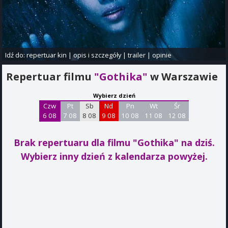
Idź do:
repertuar kin
|
opis i szczegóły
|
trailer
|
opinie
Repertuar filmu
"Gothika"
w Warszawie
Wybierz dzień
Czw
Pt
Sb
Nd
Pn
Wt
Śr
6 08
7 08
8 08
9 08
10 08
11 08
12 08
Brak repertuaru dla filmu "Gothika"
na dziś.
Wybierz inny dzień z kalendarza powyżej.