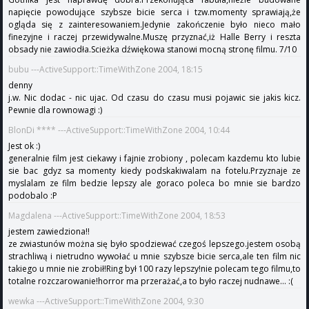
napięcie powodujące szybsze bicie serca i tzw.momenty sprawiają,że
ogląda się z zainteresowaniem.Jedynie zakończenie było nieco mało
finezyjne i raczej przewidywalne.Muszę przyznać,iż Halle Berry i reszta
obsady nie zawiodła.Scieżka dźwiękowa stanowi mocną stronę filmu. 7/10
bubu ---ActiveSupport::TimeWithZone 2004, 18:15
denny
j.w. Nic dodac - nic ujac. Od czasu do czasu musi pojawic sie jakis kicz.
Pewnie dla rownowagi :)
BlonDi **** ---ActiveSupport::TimeWithZone 2004, 10:44
Jest ok :)
generalnie film jest ciekawy i fajnie zrobiony , polecam kazdemu kto lubie
sie bac gdyz sa momenty kiedy podskakiwalam na fotelu.Przyznaje ze
myslalam ze film bedzie lepszy ale goraco poleca bo mnie sie bardzo
podobalo :P
Magdalena ---ActiveSupport::TimeWithZone 2004, 18:53
jestem zawiedziona!!
ze zwiastunów można się było spodziewać czegoś lepszego.jestem osobą
strachliwą i nietrudno wywołać u mnie szybsze bicie serca,ale ten film nic
takiego u mnie nie zrobił!Ring był 100 razy lepszy!nie polecam tego filmu,to
totalne rozczarowanie!horror ma przerażać,a to było raczej nudnawe... :(
wewka ---ActiveSupport::TimeWithZone 2004, 9:30