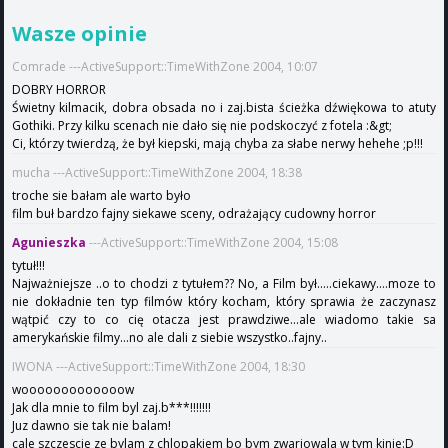
Wasze opinie
Comrade ---ActiveSupport::TimeWithZone 2004, 10:07
DOBRY HORROR
Świetny kilmacik, dobra obsada no i zaj.bista ścieżka dźwiękowa to atuty
Gothiki. Przy kilku scenach nie dało się nie podskoczyć z fotela :&gt;
Ci, którzy twierdzą, że był kiepski, mają chyba za słabe nerwy hehehe ;p!!!
mucha ---ActiveSupport::TimeWithZone 2004, 18:38
troche sie bałam ale warto było
film buł bardzo fajny siekawe sceny, odrażający cudowny horror
Agunieszka
---ActiveSupport::TimeWithZone 2004, 15:08
tytuł!!!
Najważniejsze ..o to chodzi z tytułem?? No, a Film był.....ciekawy....moze to
nie dokładnie ten typ filmów który kocham, który sprawia że zaczynasz
wątpić czy to co cię otacza jest prawdziwe...ale wiadomo takie sa
amerykańskie filmy...no ale dali z siebie wszystko..fajny..
IWONA ---ActiveSupport::TimeWithZone 2004, 18:30
wooooooooooooow
Jak dla mnie to film byl zaj.b***!!!!!!!
Juz dawno sie tak nie balam!
cale szczescie ze bylam z chlopakiem bo bym zwariowala w tym kinie:D