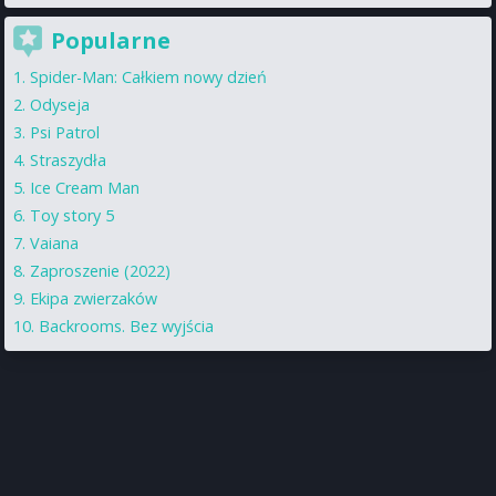
Popularne
Spider-Man: Całkiem nowy dzień
Odyseja
Psi Patrol
Straszydła
Ice Cream Man
Toy story 5
Vaiana
Zaproszenie (2022)
Ekipa zwierzaków
Backrooms. Bez wyjścia