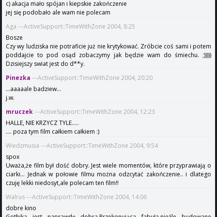
c) akacja mało spójan i kiepskie zakończenie
jej się podobało ale wam nie polecam
Aga ---ActiveSupport::TimeWithZone 2004, 8:25
Bosze
Czy wy ludziska nie potraficie już nie krytykować. Zróbcie coś sami i potem
poddajcie to pod osąd zobaczymy jak będzie wam do śmiechu. ;)))))
Dzisiejszy swiat jest do d**y.
Pinezka
---ActiveSupport::TimeWithZone 2004, 20:20
...aaaaale badziew...
j.w.
mruczek
---ActiveSupport::TimeWithZone 2004, 12:23
HALLE, NIE KRZYCZ TYLE.....
.... poza tym film całkiem całkiem :)
Wiedzmusia ---ActiveSupport::TimeWithZone 2004, 9:54
spox
Uważa,że film był dość dobry. Jest wiele momentów, które przyprawiają o
ciarki... Jednak w połowie filmu można odzcytać zakończenie.. i dlatego
czuję lekki niedosyt,ale polecam ten film!!
Walrus ---ActiveSupport::TimeWithZone 2004, 14:06
dobre kino
Gothika jest naprawdę dobra.Przekonująca fabuła,nieźle budowane