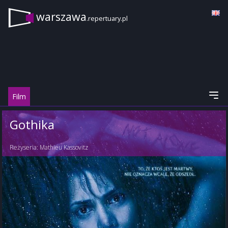
warszawa
.repertuary.pl
Film
Gothika
Reżyseria:
Mathieu Kassovitz